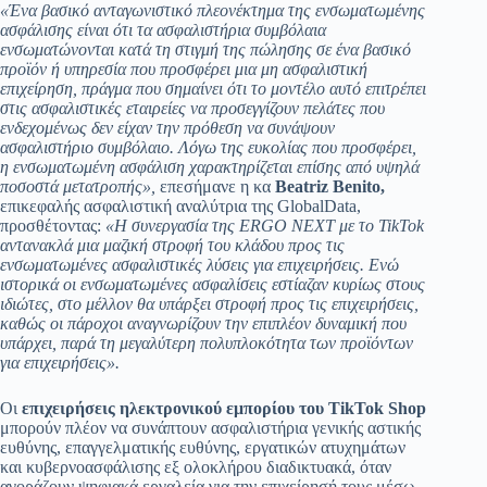
«Ένα βασικό ανταγωνιστικό πλεονέκτημα της ενσωματωμένης
ασφάλισης είναι ότι τα ασφαλιστήρια συμβόλαια
ενσωματώνονται κατά τη στιγμή της πώλησης σε ένα βασικό
προϊόν ή υπηρεσία που προσφέρει μια μη ασφαλιστική
επιχείρηση, πράγμα που σημαίνει ότι το μοντέλο αυτό επιτρέπει
στις ασφαλιστικές εταιρείες να προσεγγίζουν πελάτες που
ενδεχομένως δεν είχαν την πρόθεση να συνάψουν
ασφαλιστήριο συμβόλαιο. Λόγω της ευκολίας που προσφέρει,
η ενσωματωμένη ασφάλιση χαρακτηρίζεται επίσης από υψηλά
ποσοστά μετατροπής»,
επεσήμανε η κα
Beatriz Benito,
επικεφαλής ασφαλιστική αναλύτρια της GlobalData,
προσθέτοντας:
«Η συνεργασία της ERGO NEXT με το TikTok
αντανακλά μια μαζική στροφή του κλάδου προς τις
ενσωματωμένες ασφαλιστικές λύσεις για επιχειρήσεις. Ενώ
ιστορικά οι ενσωματωμένες ασφαλίσεις εστίαζαν κυρίως στους
ιδιώτες, στο μέλλον θα υπάρξει στροφή προς τις επιχειρήσεις,
καθώς οι πάροχοι αναγνωρίζουν την επιπλέον δυναμική που
υπάρχει, παρά τη μεγαλύτερη πολυπλοκότητα των προϊόντων
για επιχειρήσεις».
Οι
επιχειρήσεις ηλεκτρονικού εμπορίου του TikTok Shop
μπορούν πλέον να συνάπτουν ασφαλιστήρια γενικής αστικής
ευθύνης, επαγγελματικής ευθύνης, εργατικών ατυχημάτων
και κυβερνοασφάλισης εξ ολοκλήρου διαδικτυακά, όταν
αγοράζουν ψηφιακά εργαλεία για την επιχείρησή τους μέσω