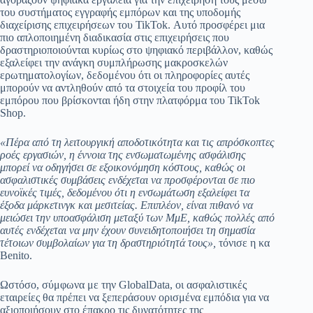
του συστήματος εγγραφής εμπόρων και της υποδομής
διαχείρισης επιχειρήσεων του TikTok. Αυτό προσφέρει μια
πιο απλοποιημένη διαδικασία στις επιχειρήσεις που
δραστηριοποιούνται κυρίως στο ψηφιακό περιβάλλον, καθώς
εξαλείφει την ανάγκη συμπλήρωσης μακροσκελών
ερωτηματολογίων, δεδομένου ότι οι πληροφορίες αυτές
μπορούν να αντληθούν από τα στοιχεία του προφίλ του
εμπόρου που βρίσκονται ήδη στην πλατφόρμα του TikTok
Shop.
«Πέρα από τη λειτουργική αποδοτικότητα και τις απρόσκοπτες
ροές εργασιών, η έννοια της ενσωματωμένης ασφάλισης
μπορεί να οδηγήσει σε εξοικονόμηση κόστους, καθώς οι
ασφαλιστικές συμβάσεις ενδέχεται να προσφέρονται σε πιο
ευνοϊκές τιμές, δεδομένου ότι η ενσωμάτωση εξαλείφει τα
έξοδα μάρκετινγκ και μεσιτείας. Επιπλέον, είναι πιθανό να
μειώσει την υποασφάλιση μεταξύ των ΜμΕ, καθώς πολλές από
αυτές ενδέχεται να μην έχουν συνειδητοποιήσει τη σημασία
τέτοιων συμβολαίων για τη δραστηριότητά τους»,
τόνισε η κα
Benito.
Ωστόσο, σύμφωνα με την GlobalData, οι ασφαλιστικές
εταιρείες θα πρέπει να ξεπεράσουν ορισμένα εμπόδια για να
αξιοποιήσουν στο έπακρο τις δυνατότητες της