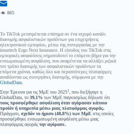
865
Το TikTok μετατρέπεται επίσημα σε ένα ισχυρό κανάλι
διανομής ασφαλιστικών προϊόντων για επιχειρήσεις
ηλεκτρονικού εμπορίου, μέσω της συνεργασίας με την
insurtech Ergo Next Insurance. Η είσοδος του TikTok στις
εμπορικές ασφαλίσεις σηματοδοτεί το επόμενο βήμα για την
ενσωματωμένη ασφάλιση, που αναμένεται να αλλάξει ριζικά
τον τρόπο διανομής των ασφαλιστικών προϊόντων τα
επόμενα χρόνια, καθώς όλο και περισσότερες πλατφόρμες
αναδύονται ως συνεργάτες διανομής, σύμφωνα με την
GlobalData
.
1
Στην Έρευνα για τις ΜμΕ του 2025
, που διεξήγαγε η
GlobalData, το
39,1%
των ΜμΕ παγκοσμίως δήλωσε ότι
τους προσφέρθηκε ασφάλιση όταν αγόρασαν κάποιο
προϊόν ή υπηρεσία μέσω μιας πλατφόρμας αγοράς.
Πράγματι,
σχεδόν το ήμισυ (48,8%) των ΜμΕ
στις οποίες
προσφέρθηκε ενσωματωμένη ασφάλιση μέσω μιας
πλατφόρμας αγοράς
την αγόρασε.