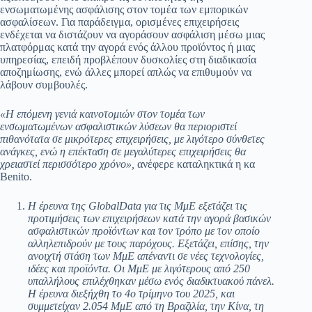
ενσωματωμένης ασφάλισης στον τομέα των εμπορικών
ασφαλίσεων. Για παράδειγμα, ορισμένες επιχειρήσεις
ενδέχεται να διστάζουν να αγοράσουν ασφάλιση μέσω μιας
πλατφόρμας κατά την αγορά ενός άλλου προϊόντος ή μιας
υπηρεσίας, επειδή προβλέπουν δυσκολίες στη διαδικασία
αποζημίωσης, ενώ άλλες μπορεί απλώς να επιθυμούν να
λάβουν συμβουλές.
«Η επόμενη γενιά καινοτομιών στον τομέα των
ενσωματωμένων ασφαλιστικών λύσεων θα περιοριστεί
πιθανότατα σε μικρότερες επιχειρήσεις, με λιγότερο σύνθετες
ανάγκες, ενώ η επέκταση σε μεγαλύτερες επιχειρήσεις θα
χρειαστεί περισσότερο χρόνο»,
ανέφερε καταληκτικά η κα
Benito.
Η έρευνα της GlobalData για τις ΜμΕ εξετάζει τις
προτιμήσεις των επιχειρήσεων κατά την αγορά βασικών
ασφαλιστικών προϊόντων και τον τρόπο με τον οποίο
αλληλεπιδρούν με τους παρόχους. Εξετάζει, επίσης, την
ανοιχτή στάση των ΜμΕ απέναντι σε νέες τεχνολογίες,
ιδέες και προϊόντα. Οι ΜμΕ με λιγότερους από 250
υπαλλήλους επιλέχθηκαν μέσω ενός διαδικτυακού πάνελ.
Η έρευνα διεξήχθη το 4ο τρίμηνο του 2025, και
συμμετείχαν 2.054 ΜμΕ από τη Βραζιλία, την Κίνα, τη