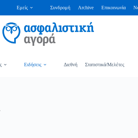
Εμείς
Συνδρομή
Archive
Επικοινωνία
Ne
ς
Ειδήσεις
Διεθνή
Στατιστικά/Μελέτες
ν