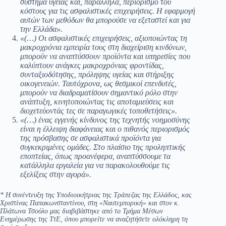
σύστημα υγείας και, παράλληλα, περιορισμό του
κόστους για τις ασφαλιστικές επιχειρήσεις. Η εφαρμογή
αυτών των μεθόδων θα μπορούσε να εξεταστεί και για
την Ελλάδα».
«(…) Οι ασφαλιστικές επιχειρήσεις, αξιοποιώντας τη
μακροχρόνια εμπειρία τους στη διαχείριση κινδύνων,
μπορούν να αναπτύσσουν προϊόντα και υπηρεσίες που
καλύπτουν ανάγκες μακροχρόνιας φροντίδας,
συνταξιοδότησης, πρόληψης υγείας και στήριξης
οικογενειών. Ταυτόχρονα, ως θεσμικοί επενδυτές,
μπορούν να διαδραματίσουν σημαντικό ρόλο στην
ανάπτυξη, κινητοποιώντας τις αποταμιεύσεις και
διοχετεύοντάς τες σε παραγωγικές τοποθετήσεις».
«(…) ένας εγγενής κίνδυνος της τεχνητής νοημοσύνης
είναι η έλλειψη διαφάνειας και ο πιθανός περιορισμός
της πρόσβασης σε ασφαλιστικά προϊόντα για
συγκεκριμένες ομάδες. Στο πλαίσιο της προληπτικής
εποπτείας, όπως προανέφερα, αναπτύσσουμε τα
κατάλληλα εργαλεία για να παρακολουθούμε τις
εξελίξεις στην αγορά».
* Η συνέντευξη της Υποδιοικήτριας της Τράπεζας της Ελλάδος, κας
Χριστίνας Παπακωνσταντίνου, στη «Ναυτεμπορική» και στον κ.
Πλάτωνα Τσούλο μας διαβιβάστηκε από το Τμήμα Μέσων
Ενημέρωσης της ΤτΕ, όπου μπορείτε να αναζητήσετε ολόκληρη τη