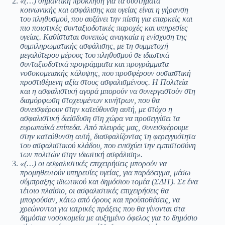
«(…) σημαντική πρόκληση για τα συστήματα
κοινωνικής και ασφάλισης και υγείας είναι η γήρανση
του πληθυσμού, που αυξάνει την πίεση για επαρκείς και
πιο ποιοτικές συνταξιοδοτικές παροχές και υπηρεσίες
υγείας. Καθίσταται συνεπώς αναγκαία η ενίσχυση της
συμπληρωματικής ασφάλισης, με τη συμμετοχή
μεγαλύτερου μέρους του πληθυσμού σε ιδιωτικά
συνταξιοδοτικά προγράμματα και προγράμματα
νοσοκομειακής κάλυψης, που προσφέρουν ουσιαστική
προστιθέμενη αξία στους ασφαλισμένους. Η Πολιτεία
και η ασφαλιστική αγορά μπορούν να συνεργαστούν στη
διαμόρφωση στοχευμένων κινήτρων, που θα
συνεισφέρουν στην κατεύθυνση αυτή, με στόχο η
ασφαλιστική διείσδυση στη χώρα να προσεγγίσει τα
ευρωπαϊκά επίπεδα. Από πλευράς μας, συνεισφέρουμε
στην κατεύθυνση αυτή, διασφαλίζοντας τη φερεγγυότητα
του ασφαλιστικού κλάδου, που ενισχύει την εμπιστοσύνη
των πολιτών στην ιδιωτική ασφάλιση».
«(…) οι ασφαλιστικές επιχειρήσεις μπορούν να
προμηθευτούν υπηρεσίες υγείας, για παράδειγμα, μέσω
σύμπραξης ιδιωτικού και δημόσιου τομέα (ΣΔΙΤ). Σε ένα
τέτοιο πλαίσιο, οι ασφαλιστικές επιχειρήσεις θα
μπορούσαν, κάτω από όρους και προϋποθέσεις, να
χρεώνονται για ιατρικές πράξεις που θα γίνονται στα
δημόσια νοσοκομεία με αυξημένο όφελος για το δημόσιο