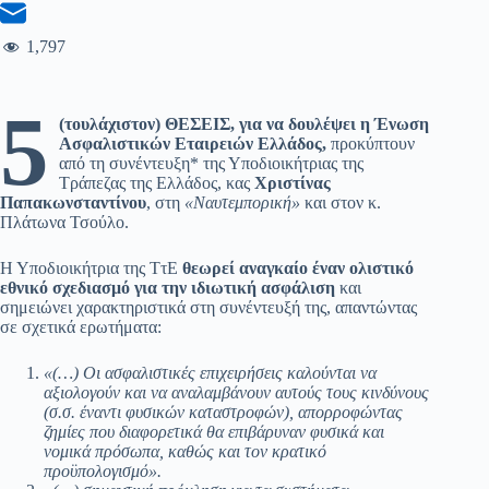
1,797
5
(τουλάχιστον) ΘΕΣΕΙΣ, για να δουλέψει η Ένωση
Ασφαλιστικών Εταιρειών Ελλάδος,
προκύπτουν
από τη συνέντευξη* της Υποδιοικήτριας της
Τράπεζας της Ελλάδος, κας
Χριστίνας
Παπακωνσταντίνου
, στη
«Ναυτεμπορική»
και στον κ.
Πλάτωνα Τσούλο.
Η Υποδιοικήτρια της ΤτΕ
θεωρεί αναγκαίο έναν ολιστικό
εθνικό σχεδιασμό για την ιδιωτική ασφάλιση
και
σημειώνει χαρακτηριστικά στη συνέντευξή της, απαντώντας
σε σχετικά ερωτήματα:
«(…) Οι ασφαλιστικές επιχειρήσεις καλούνται να
αξιολογούν και να αναλαμβάνουν αυτούς τους κινδύνους
(σ.σ. έναντι φυσικών καταστροφών), απορροφώντας
ζημίες που διαφορετικά θα επιβάρυναν φυσικά και
νομικά πρόσωπα, καθώς και τον κρατικό
προϋπολογισμό».