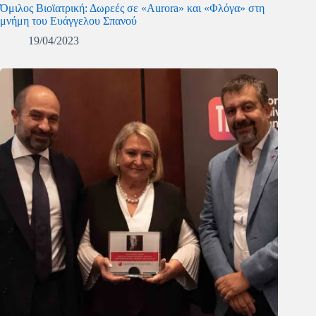
Όμιλος Βιοϊατρική: Δωρεές σε «Aurora» και «Φλόγα» στη
μνήμη του Ευάγγελου Σπανού
19/04/2023