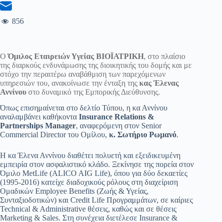
856
Ο
Όμιλος Εταιρειών Υγείας ΒΙΟΪΑΤΡΙΚΗ
, στο πλαίσιο
της διαρκούς ενδυνάμωσης της διοικητικής του δομής και με
στόχο την περαιτέρω αναβάθμιση των παρεχόμενων
υπηρεσιών του, ανακοίνωσε την ένταξη της
κας Έλενας
Αννίνου
στο δυναμικό της Εμπορικής Διεύθυνσης.
Όπως επισημαίνεται στο δελτίο Τύπου, η κα Αννίνου
αναλαμβάνει καθήκοντα
Insurance Relations &
Partnerships Manager
, αναφερόμενη στον Senior
Commercial Director του Ομίλου,
κ. Σωτήριο Ρωμανό
.
Η κα Έλενα Αννίνου διαθέτει πολυετή και εξειδικευμένη
εμπειρία στον ασφαλιστικό κλάδο. Ξεκίνησε της πορεία στον
Όμιλο MetLife (ALICO AIG Life), όπου για δύο δεκαετίες
(1995-2016) κατείχε διαδοχικούς ρόλους στη διαχείριση
Ομαδικών Employee Benefits (Ζωής & Υγείας,
Συνταξιοδοτικών) και Credit Life Προγραμμάτων, σε καίριες
Technical & Administrative θέσεις, καθώς και σε θέσεις
Marketing & Sales. Στη συνέχεια διετέλεσε Insurance &