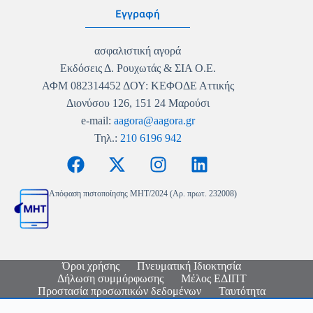
Εγγραφή
ασφαλιστική αγορά
Εκδόσεις Δ. Ρουχωτάς & ΣΙΑ Ο.Ε.
ΑΦΜ 082314452 ΔΟΥ: ΚΕΦΟΔΕ Αττικής
Διονύσου 126, 151 24 Μαρούσι
e-mail:
aagora@aagora.gr
Τηλ.:
210 6196 942
Απόφαση πιστοποίησης MHT/2024 (Αρ. πρωτ. 232008)
Όροι χρήσης
Πνευματική Ιδιοκτησία
Δήλωση συμμόρφωσης
Μέλος ΕΔΙΠΤ
Προστασία προσωπικών δεδομένων
Ταυτότητα
Copyright © 2026 - Ασφαλιστική Αγορά - Logo & Site