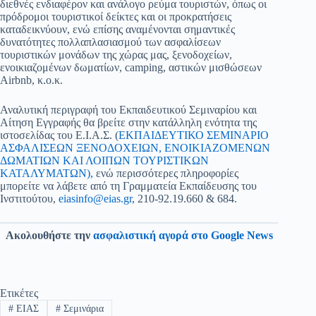
διεθνές ενδιαφέρον και ανάλογο ρεύμα τουριστών, όπως οι
πρόδρομοι τουριστικοί δείκτες και οι προκρατήσεις
καταδεικνύουν, ενώ επίσης αναμένονται σημαντικές
δυνατότητες πολλαπλασιασμού των ασφαλίσεων
τουριστικών μονάδων της χώρας μας, ξενοδοχείων,
ενοικιαζομένων δωματίων, camping, αστικών μισθώσεων
Airbnb, κ.ο.κ.
Αναλυτική περιγραφή του Εκπαιδευτικού Σεμιναρίου και
Αίτηση Εγγραφής θα βρείτε στην κατάλληλη ενότητα της
ιστοσελίδας του Ε.Ι.Α.Σ. (
ΕΚΠΑΙΔΕΥΤΙΚΟ ΣΕΜΙΝΑΡΙΟ
ΑΣΦΑΛΙΣΕΩΝ ΞΕΝΟΔΟΧΕΙΩΝ, ΕΝΟΙΚΙΑΖΟΜΕΝΩΝ
ΔΩΜΑΤΙΩΝ ΚΑΙ ΛΟΙΠΩΝ ΤΟΥΡΙΣΤΙΚΩΝ
ΚΑΤΑΛΥΜΑΤΩΝ),
ενώ περισσότερες πληροφορίες
μπορείτε να λάβετε από τη Γραμματεία Εκπαίδευσης του
Ινστιτούτου,
eiasinfo@eias.gr
, 210-92.19.660 & 684.
Ακολουθήστε την
ασφαλιστική αγορά στο Google News
Ετικέτες
#
ΕΙΑΣ
#
Σεμινάρια