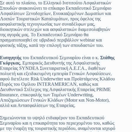
Σε αυτό το πλαίσιο, το Ελληνικό Ινστιτούτο Ασφαλιστικών
Σπουδών ανακοινώνει το επίκαιρο Εκπαιδευτικό Σεμινάριο
Ασφαλίσεων Ξενοδοχείων, Ενοικιαζομένων Δωματίων και
Λοιπών Τουριστικών Καταλυμάτων, προς όφελος της
ασφαλιστικής τεχνογνωσίας των συναδέλφων μας,
διοικητικών στελεχών και ασφαλιστικών διαμεσολαβητών
της αγοράς μας. Το Εκπαιδευτικό Σεμινάριο θα
πραγματοποιηθεί σε υβριδικό περιβάλλον webinar και
φυσικής τάξης, κατά την επιλογή των σπουδαστών του.
Εισηγητής
του Εκπαιδευτικού Σεμιναρίου είναι ο κ.
Στάθης
Γκόργκας
, Εμπορικός Διευθυντής της Ασφαλιστικής
Εταιρείας SYNDEA Συνεταιριστική Α.Ε.Γ.Α., διαθέτων
πολυετή και εξειδικευμένη εμπειρία Γενικών Ασφαλίσεων,
αφού διετέλεσε Risk Underwriter και Προϊστάμενος Κλάδου
Πυρός του Ομίλου INTERAMERICAN, καθώς και
Διευθυντικό Στέλεχος της Ασφαλιστικής Εταιρείας PRIME
Insurance, επικεφαλής των Τομέων Underwriting,
Αποζημιώσεων Γενικών Κλάδων (Motor και Non-Motor),
αλλά και Αντασφαλίσεων της Εταιρείας.
Σημειώνονται το υψηλό ενδιαφέρον του Εκπαιδευτικού
Σεμιναρίου και η επικαιρότητα του περιεχομένου του, καθώς
με την έναρξη της τουριστικής περιόδου, αναμένονται ισχυρό