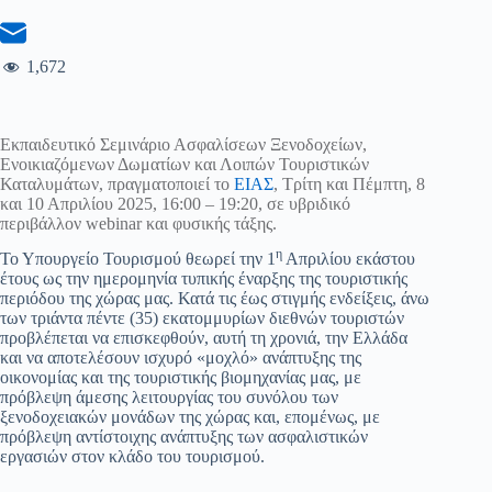
1,672
Εκπαιδευτικό Σεμινάριο Ασφαλίσεων Ξενοδοχείων,
Ενοικιαζόμενων Δωματίων και Λοιπών Τουριστικών
Καταλυμάτων, πραγματοποιεί το
ΕΙΑΣ
, Τρίτη και Πέμπτη, 8
και 10 Απριλίου 2025, 16:00 – 19:20, σε υβριδικό
περιβάλλον webinar και φυσικής τάξης.
η
Το Υπουργείο Τουρισμού θεωρεί την 1
Απριλίου εκάστου
έτους ως την ημερομηνία τυπικής έναρξης της τουριστικής
περιόδου της χώρας μας. Κατά τις έως στιγμής ενδείξεις, άνω
των τριάντα πέντε (35) εκατομμυρίων διεθνών τουριστών
προβλέπεται να επισκεφθούν, αυτή τη χρονιά, την Ελλάδα
και να αποτελέσουν ισχυρό «μοχλό» ανάπτυξης της
οικονομίας και της τουριστικής βιομηχανίας μας, με
πρόβλεψη άμεσης λειτουργίας του συνόλου των
ξενοδοχειακών μονάδων της χώρας και, επομένως, με
πρόβλεψη αντίστοιχης ανάπτυξης των ασφαλιστικών
εργασιών στον κλάδο του τουρισμού.