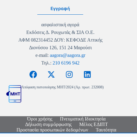
Εγγραφή
ασφαλιστική αγορά
Εκδόσεις Δ. Ρουχωτάς & ΣΙΑ Ο.Ε.
ΑΦΜ 082314452 ΔΟΥ: ΚΕΦΟΔΕ Αττικής
Διονύσου 126, 151 24 Μαρούσι
e-mail:
aagora@aagora.gr
Τηλ.:
210 6196 942
Απόφαση πιστοποίησης MHT/2024 (Αρ. πρωτ. 232008)
Όροι χρήσης
Πνευματική Ιδιοκτησία
Δήλωση συμμόρφωσης
Μέλος ΕΔΙΠΤ
Προστασία προσωπικών δεδομένων
Ταυτότητα
Copyright © 2026 - Ασφαλιστική Αγορά - Logo & Site