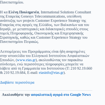
Πανεπιστημίου.
Η κα
Ελένη Πουλημενέα
, International Solutions Consultant
της Εταιρείας Genesys Telecommunications, υπεύθυνη
ανάπτυξης των projects Customer Experience Strategy της
Εταιρείας στις αγορές της Ελλάδος, των Βαλκανίων και του
Ισραήλ, με μεταπτυχιακές και διδακτορικές σπουδές στους
τομείς Πληροφορικής, Οικονομικής και Επιχειρησιακής
Στρατηγικής, καθώς και Customer Experience Strategy του
Πανεπιστημίου Πειραιώς.
Λεπτομέρειες του Προγράμματος είναι ήδη αναρτημένες
στην ιστοσελίδα του Ελληνικού Ινστιτούτου Ασφαλιστικών
Σπουδών, (
www.eias.gr
), ακολουθώντας τον παρακάτω
σύνδεσμο, ενώ περισσότερες πληροφορίες μπορείτε να
λάβετε από τη Γραμματεία του Ινστιτούτου (T: 210 92.19.660
& 210 92.19.684, Ε-mail:
eiasinfo@eias.gr
).
Διαβάστε περισσότερα
Ακολουθήστε την
ασφαλιστική αγορά στο Google News