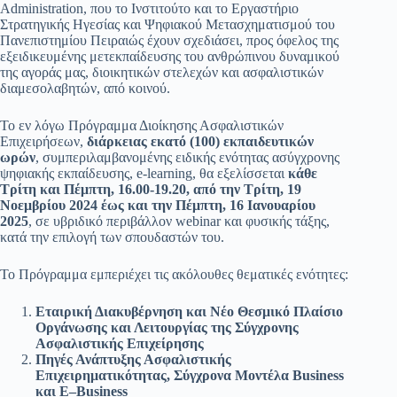
Administration, που το Ινστιτούτο και το Εργαστήριο
Στρατηγικής Ηγεσίας και Ψηφιακού Μετασχηματισμού του
Πανεπιστημίου Πειραιώς έχουν σχεδιάσει, προς όφελος της
εξειδικευμένης μετεκπαίδευσης του ανθρώπινου δυναμικού
της αγοράς μας, διοικητικών στελεχών και ασφαλιστικών
διαμεσολαβητών, από κοινού.
Το εν λόγω Πρόγραμμα Διοίκησης Ασφαλιστικών
Επιχειρήσεων,
διάρκειας εκατό (100) εκπαιδευτικών
ωρών
, συμπεριλαμβανομένης ειδικής ενότητας ασύγχρονης
ψηφιακής εκπαίδευσης, e-learning, θα εξελίσσεται
κάθε
Τρίτη και Πέμπτη, 16.00-19.20, από την Τρίτη, 19
Νοεμβρίου 2024 έως και την Πέμπτη, 16 Ιανουαρίου
2025
, σε υβριδικό περιβάλλον webinar και φυσικής τάξης,
κατά την επιλογή των σπουδαστών του.
Το Πρόγραμμα εμπεριέχει τις ακόλουθες θεματικές ενότητες:
Εταιρική Διακυβέρνηση και Νέο Θεσμικό Πλαίσιο
Οργάνωσης και Λειτουργίας της Σύγχρονης
Ασφαλιστικής Επιχείρησης
Πηγές Ανάπτυξης Ασφαλιστικής
Επιχειρηματικότητας, Σύγχρονα Μοντέλα
Business
και
E
–
Business