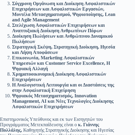
Σύγχρονη Οργάνωση και Διοίκηση Ασφαλιστικών
Επιχειρήσεων και Ασφαλιστικών Εργασιών,
Μοντέλα Μετασχηματισμού, Ψηφιοποίησης,
Lean
and
Agile
Management
Στελέχωση Ασφαλιστικών Επιχειρήσεων και
Αναπτυξιακή Διοίκηση Ανθρωπίνων Πόρων
Διοίκηση Πωλήσεων και Ανθρώπινου Δυναμικού
Πωλήσεων
Στρατηγική Σκέψη, Στρατηγική Διοίκηση, Ηγεσία
και Λήψη Αποφάσεων
Επικοινωνία, Marketing Ασφαλιστικών
Υπηρεσιών και Customer Service Excellence, Η
Ψηφιακή Αλλαγή
Χρηματοοικονομική Διοίκηση Ασφαλιστικών
Επιχειρήσεων
Η Αναλογιστική Λειτουργία και οι Διαστάσεις της
στην Ασφαλιστική Επιχείρηση
Ψηφιακός Μετασχηματισμός,
Innovation
Management
,
AI
και Νέες Τεχνολογίες Διοίκησης
Ασφαλιστικών Επιχειρήσεων
Επιστημονικός Υπεύθυνος και εκ των Εισηγητών του
Προγράμματος Μετεκπαίδευσης είναι ο
κ. Γιάννης
Πολλάλης,
Καθηγητής Στρατηγικής Διοίκησης και Ηγεσίας