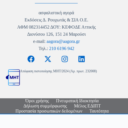
ασφαλιστική αγορά
Εκδόσεις Δ. Ρουχωτάς & ΣΙΑ Ο.Ε.
ΑΦΜ 082314452 ΔΟΥ: ΚΕΦΟΔΕ Αττικής
Διονύσου 126, 151 24 Μαρούσι
e-mail:
aagora@aagora.gr
Τηλ.:
210 6196 942
Απόφαση πιστοποίησης MHT/2024 (Αρ. πρωτ. 232008)
Όροι χρήσης
Πνευματική Ιδιοκτησία
Δήλωση συμμόρφωσης
Μέλος ΕΔΙΠΤ
Προστασία προσωπικών δεδομένων
Ταυτότητα
Copyright © 2026 - Ασφαλιστική Αγορά - Logo & Site
Design
Nikolas Faraklas
- Website Development by
BeyondWeb