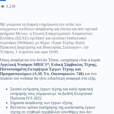
1,110
Με γνώμονα τη διαρκή ενημέρωση στο πεδίο των
σύγχρονων κινδύνων ασφάλισης και έπειτα και από σχετικά
αιτήματα Μελών, η Ένωση Επαγγελματιών Ασφαλιστών
Ελλάδος (ΕΕΑΕ) σχεδίασε και υλοποιεί διαδικτυακό
σεμινάριο (Webinar), με θέμα: «Έργα Τέχνης: Καλή
Πρακτική Διαχείρισης και Ιδιοκτησίας Συλλογών», την
Τετάρτη, 3 Απριλίου και ώρα 16:00.
Όπως αναφέρεται στο δελτίο Τύπου, εισηγήτρια είναι η κυρία
Αγγελική Ντούρου MRICS*, Ειδική Σύμβουλος Τέχνης,
Πιστοποιημένη Εκτιμήτρια Έργων Τέχνης και
Πραγματογνώμων (Α.Μ. Υπ. Οικονομικών: 746)
και στο
πλαίσιο του webinar θα γίνει ειδικότερη αναφορά στα εξής:
Σκοποί εκτίμησης έργων τέχνης και καλή πρακτική
εκτίμησής τους σύμφωνα με τα Διεθνή Εκτιμητικά
Πρότυπα IVS 2022
Σημασία ασφάλισης των έργων τέχνης
Βέλτιστοι τρόποι διατήρησης της κατάστασης έργων
τέχνης σε σταθερό περιβάλλον (συνθήκες που δεν