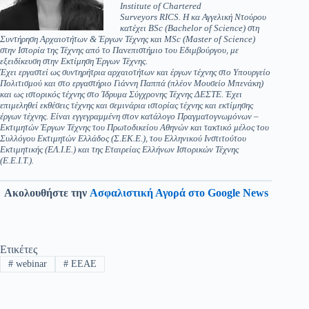
Institute of Chartered
Surveyors RICS. Η κα Αγγελική Ντούρου
κατέχει BSc (Bachelor of Science) στη
Συντήρηση Αρχαιοτήτων & Έργων Τέχνης και MSc (Master of Science)
στην Ιστορία της Τέχνης από το Πανεπιστήμιο του Εδιμβούργου, με
εξειδίκευση στην Εκτίμηση Έργων Τέχνης.
Έχει εργαστεί ως συντηρήτρια αρχαιοτήτων και έργων τέχνης στο Υπουργείο
Πολιτισμού και στο εργαστήριο Γιάννη Παππά (πλέον Μουσείο Μπενάκη)
και ως ιστορικός τέχνης στο Ίδρυμα Σύγχρονης Τέχνης ΔΕΣΤΕ. Έχει
επιμεληθεί εκθέσεις τέχνης και σεμινάρια ιστορίας τέχνης και εκτίμησης
έργων τέχνης. Είναι εγγεγραμμένη στον κατάλογο Πραγματογνωμόνων –
Εκτιμητών Έργων Τέχνης του Πρωτοδικείου Αθηνών και τακτικό μέλος του
Συλλόγου Εκτιμητών Ελλάδος (Σ.ΕΚ.Ε.), του Ελληνικού Ινστιτούτου
Εκτιμητικής (ΕΛ.Ι.Ε.) και της Εταιρείας Ελλήνων Ιστορικών Τέχνης
(Ε.Ε.Ι.Τ.).
Ακολουθήστε την
Ασφαλιστική Αγορά στο Google News
Ετικέτες
#
webinar
#
ΕΕΑΕ