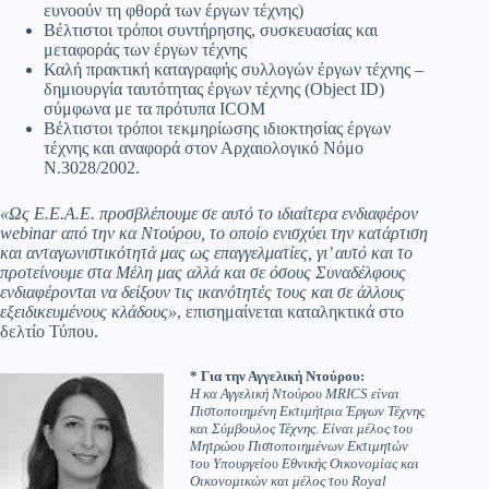
ευνοούν τη φθορά των έργων τέχνης)
Βέλτιστοι τρόποι συντήρησης, συσκευασίας και
μεταφοράς των έργων τέχνης
Καλή πρακτική καταγραφής συλλογών έργων τέχνης –
δημιουργία ταυτότητας έργων τέχνης (Object ID)
σύμφωνα με τα πρότυπα ICOM
Βέλτιστοι τρόποι τεκμηρίωσης ιδιοκτησίας έργων
τέχνης και αναφορά στον Αρχαιολογικό Νόμο
Ν.3028/2002.
«Ως Ε.Ε.Α.Ε. προσβλέπουμε σε αυτό το ιδιαίτερα ενδιαφέρον
webinar από την κα Ντούρου, το οποίο ενισχύει την κατάρτιση
και ανταγωνιστικότητά μας ως επαγγελματίες, γι’ αυτό και το
προτείνουμε στα Μέλη μας αλλά και σε όσους Συναδέλφους
ενδιαφέρονται να δείξουν τις ικανότητές τους και σε άλλους
εξειδικευμένους κλάδους»
, επισημαίνεται καταληκτικά στο
δελτίο Τύπου.
*
Για την Αγγελική Ντούρου:
Η κα Αγγελική Ντούρου MRICS είναι
Πιστοποιημένη Εκτιμήτρια Έργων Τέχνης
και Σύμβουλος Τέχνης. Είναι μέλος του
Μητρώου Πιστοποιημένων Εκτιμητών
του Υπουργείου Εθνικής Οικονομίας και
Οικονομικών και μέλος του Royal