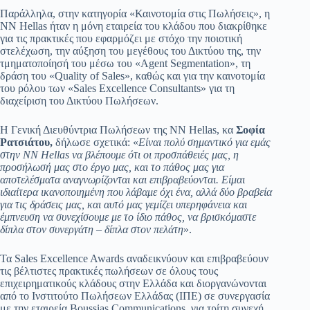
Παράλληλα, στην κατηγορία «Καινοτομία στις Πωλήσεις», η
NN Hellas ήταν η μόνη εταιρεία του κλάδου που διακρίθηκε
για τις πρακτικές που εφαρμόζει με στόχο την ποιοτική
στελέχωση, την αύξηση του μεγέθους του Δικτύου της, την
τμηματοποίησή του μέσω του «Agent Segmentation», τη
δράση του «Quality of Sales», καθώς και για την καινοτομία
του ρόλου των «Sales Excellence Consultants» για τη
διαχείριση του Δικτύου Πωλήσεων.
Η Γενική Διευθύντρια Πωλήσεων της NN Hellas, κα
Σοφία
Ρατσιάτου,
δήλωσε σχετικά: «
Είναι πολύ σημαντικό για εμάς
στην NN Hellas να βλέπουμε ότι οι προσπάθειές μας, η
προσήλωσή μας στο έργο μας, και το πάθος μας για
αποτελέσματα αναγνωρίζονται και επιβραβεύονται. Είμαι
ιδιαίτερα ικανοποιημένη που λάβαμε όχι ένα, αλλά δύο βραβεία
για τις δράσεις μας, και αυτό μας γεμίζει υπερηφάνεια και
έμπνευση να συνεχίσουμε με το ίδιο πάθος, να βρισκόμαστε
δίπλα στον συνεργάτη – δίπλα στον πελάτη
».
Τα Sales Excellence Awards αναδεικνύουν και επιβραβεύουν
τις βέλτιστες πρακτικές πωλήσεων σε όλους τους
επιχειρηματικούς κλάδους στην Ελλάδα και διοργανώνονται
από το Ινστιτούτο Πωλήσεων Ελλάδας (ΙΠΕ) σε συνεργασία
με την εταιρεία Boussias Communications, για τρίτη συνεχή