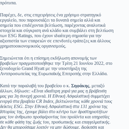
πρότυπα.
Παρέχει, δε, στις επιχειρήσεις ένα χρήσιμο στρατηγικό
εργαλείο, που παρουσιάζει τα δυνατά σημεία αλλά και
σημεία που επιδέχονται βελτίωση, παρέχοντας αναλυτικά
στοιχεία και σύγκριση ανά κλάδο και συμβάλει στη βελτίωση
των ESG Ratings, που έχουν ιδιαίτερη σημασία για την
αξιοπιστία των εταιρειών σε επενδυτές-τράπεζες και άλλους
χρηματοοικονομικούς οργανισμούς.
Σημειώνεται ότι η επίσημη εκδήλωση απονομής των
βραβείων πραγματοποιήθηκε την Τρίτη 21 Ιουνίου 2022, στο
ξενοδοχείο Grand Hyatt με την υποστήριξη της
Αντιπροσωπείας της Ευρωπαϊκής Επιτροπής στην Ελλάδα.
Κατά την παραλαβή του βραβείου ο κ.
Σηφάκης
, μεταξύ
άλλων, δήλωσε:
«Είναι ιδιαίτερη χαρά για μας η βράβευση
μας για 3η συνεχή χρονιά. Η Εθνική Ασφαλιστική συμμετέχει
ενεργά στα βραβεία CR Index, βελτιώνοντας κάθε χρονιά τους
δείκτες ESG. Στην Εθνική Ασφαλιστική στα 131 χρόνια της
Ιστορίας της, έχουμε βάλει στο κέντρο των δραστηριοτήτων
μας τον άνθρωπο προσφέροντας του προϊόντα και υπηρεσίες
σε κάθε φάση της ζωής του, προσωπικής και επαγγελματικής.
Δεν θα μπορούσαμε λοιπόν να μην δώσουμε, διοίκηση και