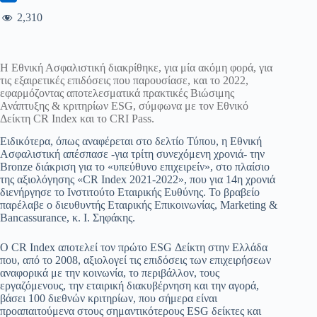
2,310
H Eθνική Ασφαλιστική διακρίθηκε, για μία ακόμη φορά, για
τις εξαιρετικές επιδόσεις που παρουσίασε, και το 2022,
εφαρμόζοντας αποτελεσματικά πρακτικές Βιώσιμης
Ανάπτυξης & κριτηρίων ESG, σύμφωνα με τον Εθνικό
Δείκτη CR Index και το CRI Pass.
Ειδικότερα, όπως αναφέρεται στο δελτίο Τύπου, η Εθνική
Ασφαλιστική απέσπασε -για τρίτη συνεχόμενη χρονιά- την
Bronze διάκριση για το «υπεύθυνο επιχειρείν», στο πλαίσιο
της αξιολόγησης «CR Index 2021-2022», που για 14η χρονιά
διενήργησε το Ινστιτούτο Εταιρικής Ευθύνης. Το βραβείο
παρέλαβε ο διευθυντής Εταιρικής Επικοινωνίας, Marketing &
Bancassurance, κ. Ι. Σηφάκης.
Ο CR Index αποτελεί τον πρώτο ESG Δείκτη στην Ελλάδα
που, από το 2008, αξιολογεί τις επιδόσεις των επιχειρήσεων
αναφορικά με την κοινωνία, το περιβάλλον, τους
εργαζόμενους, την εταιρική διακυβέρνηση και την αγορά,
βάσει 100 διεθνών κριτηρίων, που σήμερα είναι
προαπαιτούμενα στους σημαντικότερους ESG δείκτες και