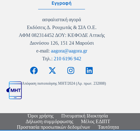
Εγγραφή
ασφαλιστική αγορά
Εκδόσεις Δ. Ρουχωτάς & ΣΙΑ Ο.Ε.
ΑΦΜ 082314452 ΔΟΥ: ΚΕΦΟΔΕ Αττικής
Διονύσου 126, 151 24 Μαρούσι
e-mail:
aagora@aagora.gr
Τηλ.:
210 6196 942
Απόφαση πιστοποίησης MHT/2024 (Αρ. πρωτ. 232008)
Όροι χρήσης
Πνευματική Ιδιοκτησία
Δήλωση συμμόρφωσης
Μέλος ΕΔΙΠΤ
Προστασία προσωπικών δεδομένων
Ταυτότητα
Copyright © 2026 - Ασφαλιστική Αγορά - Logo & Site
Design
Nikolas Faraklas
- Website Development by