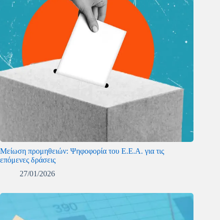
Μείωση προμηθειών: Ψηφοφορία του Ε.Ε.Α. για τις
επόμενες δράσεις
27/01/2026