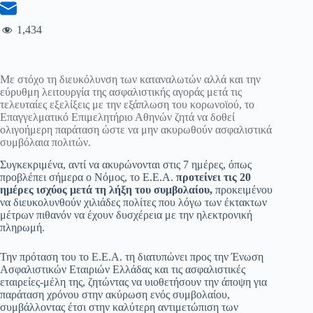
1,434
Με στόχο τη διευκόλυνση των καταναλωτών αλλά και την
εύρυθμη λειτουργία της ασφαλιστικής αγοράς μετά τις
τελευταίες εξελίξεις με την εξάπλωση του κορωνοϊού, το
Επαγγελματικό Επιμελητήριο Αθηνών ζητά να δοθεί
ολιγοήμερη παράταση ώστε να μην ακυρωθούν ασφαλιστικά
συμβόλαια πολιτών.
Συγκεκριμένα, αντί να ακυρώνονται στις 7 ημέρες, όπως
προβλέπει σήμερα ο Νόμος, το Ε.Ε.Α.
προτείνει τις 20
ημέρες ισχύος μετά τη λήξη του συμβολαίου,
προκειμένου
να διευκολυνθούν χιλιάδες πολίτες που λόγω των έκτακτων
μέτρων πιθανόν να έχουν δυσχέρεια με την ηλεκτρονική
πληρωμή.
Την πρόταση του το Ε.Ε.Α. τη διατυπώνει προς την Ένωση
Ασφαλιστικών Εταιριών Ελλάδας και τις ασφαλιστικές
εταιρείες-μέλη της, ζητώντας να υιοθετήσουν την άποψη για
παράταση χρόνου στην ακύρωση ενός συμβολαίου,
συμβάλλοντας έτσι στην καλύτερη αντιμετώπιση των