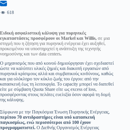
618
Ειδική ασφαλιστική κάλυψη για πυρηνικές
εγκαταστάσεις προσφέρουν οι
Markel
και
Willis
,
σε μια
στιγμή που η ζήτηση για πυρηνική ενέργεια έχει αυξηθεί,
προκειμένου να υποστηριχτεί η ανάπτυξη της τεχνητής
νοημοσύνης και των data centers
.
Ο μηχανισμός που από κοινού δημιούργησαν έχει σχεδιαστεί
ώστε να καλύπτει υλικές ζημιές και διακοπή εργασιών από
πυρηνικά κρίσιμους αλλά και συμβατικούς κινδύνους, καθώς
και για ολόκληρο τον κύκλο ζωής του έργου: από την
κατασκευή έως τη λειτουργία. Το capacity μπορεί να διατεθεί
είτε με σύμβαση Quota Share είτε ως excess of loss,
προσφέροντας στους πελάτες ευελιξία όσον αφορά τη δομή
της κάλυψης.
Σύμφωνα με την Παγκόσμια Ένωση Πυρηνικής Ενέργειας,
περίπου 70 αντιδραστήρες είναι υπό κατασκευή
παγκοσμίως, ενώ περισσότεροι από 100 έχουν
προγραμματιστεί.
Ο Διεθνής Οργανισμός Ενέργειας