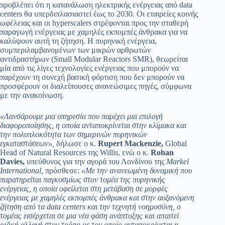
προβλέπει ότι η κατανάλωση ηλεκτρικής ενέργειας από data
centers θα υπερδιπλασιαστεί έως το 2030. Οι εταιρείες κοινής
ωφέλειας και οι hyperscalers στρέφονται προς την σταθερή
παραγωγή ενέργειας με χαμηλές εκπομπές άνθρακα για να
καλύψουν αυτή τη ζήτηση. Η πυρηνική ενέργεια,
συμπεριλαμβανομένων των μικρών αρθρωτών
αντιδραστήρων (Small Modular Reactors SMR), θεωρείται
μία από τις λίγες τεχνολογίες ενέργειας που μπορούν να
παρέχουν τη συνεχή βασική φόρτιση που δεν μπορούν να
προσφέρουν οι διαλείπουσες ανανεώσιμες πηγές, σύμφωνα
με την ανακοίνωση.
«Λανσάρουμε μια υπηρεσία που παρέχει μια επιλογή
διαφοροποίησης, η οποία ανταποκρίνεται στην κλίμακα και
την πολυπλοκότητα των σημερινών πυρηνικών
εγκαταστάσεων»,
δήλωσε ο κ.
Rupert
Mackenzie
,
Global
Head of Natural Resources της Willis, ενώ ο κ.
Rohan
Davies
,
υπεύθυνος για την αγορά του Λονδίνου της
Markel
International
,
πρόσθεσε:
«Με την ανανεωμένη δυναμική που
παρατηρείται παγκοσμίως στον τομέα της πυρηνικής
ενέργειας, η οποία οφείλεται στη μετάβαση σε μορφές
ενέργειας με χαμηλές εκπομπές άνθρακα και στην αυξανόμενη
ζήτηση από τα
data
centers
και την τεχνητή νοημοσύνη, ο
τομέας εισέρχεται σε μια νέα φάση ανάπτυξης και απαιτεί
ριζική αλλαγή στον τρόπο με τον οποίο ανταποκρίνεται η