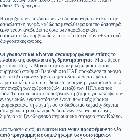
ασφαλιστική αγορά».
Η έκρηξη των επενδύσεων έχει δημιουργήσει πιέσεις στην
ασφαλιστική αγορά, καθώς τα μεγαλύτερα και πιο δαπανηρά
έργα έχουν αναδείξει τα όρια των παραδοσιακών
ασφαλιστικών συμβολαίων, τα οποία συχνά συντίθενται από
διαφορετικές αγορές.
Οι γεωπολιτικοί κίνδυνοι αναδιαμορφώνουν επίσης το
πλαίσιο της ασφαλιστικής δραστηριότητας.
Μια επίθεση
με drone στις 17 Μαΐου στην εξωτερική περίμετρο του
πυρηνικού σταθμού Barakah στα ΗΑΕ προκάλεσε πυρκαγιά
σε μια ηλεκτρογεννήτρια, σηματοδοτώντας το πρώτο
περιστατικό αυτού του είδους σε πυρηνική εγκατάσταση από
την έναρξη των εχθροπραξιών μεταξύ των ΗΠΑ και του
Ιράν. Τέτοια περιστατικά αυξάνουν τη ζήτηση για κάλυψη των
ενεργειακών εγκαταστάσεων έναντι πολιτικής βίας και
τρομοκρατίας, τη στιγμή που το διαθέσιμο capacity δέχεται
συνεχή πίεση από κέντρα δεδομένων, ενεργειακά έργα,
λιμάνια και ξενοδοχειακά περιουσιακά στοιχεία στον Κόλπο.
Στο πλαίσιο αυτό,
οι Markel και Willis προσφέρουν το νέο
αυτό πρόγραμμα ως συμπλήρωμα των υφιστάμενων