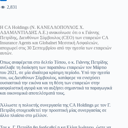
2,831
Η CA Holdings (Ν. ΚΑΝΕΛΛΟΠΟΥΛΟΣ Χ.
ΑΔΑΜΑΝΤΙΑΔΗΣ Α.Ε.) ανακοίνωσε ότι ο κ Γιάννης
Πετρίδης, Διευθύνων Σύμβουλος (CEO) των εταιρειών CA
Insurance Agents και Globalnet Μεσιτική Ασφαλειών,
αποχωρεί στις 30 Σεπτεμβρίου από την ηγεσία των εταιρειών
αυτών.
Όπως αναφέρεται στο δελτίο Τύπου, ο κ. Γιάννης Πετρίδης
ανέλαβε τη διοίκηση των παραπάνω εταιρειών τον Μάρτιο
του 2021, σε μία ιδιαίτερα κρίσιμη περίοδο. Υπό την ηγεσία
του, ως Διευθύνων Σύμβουλος, κατάφερε να ενισχύσει
ουσιαστικά την εικόνα και τη θέση των εταιρειών στην
ασφαλιστική αγορά και να αυξήσει σημαντικά τα παραγωγικά
και οικονομικά αποτελέσματά τους.
Άλλωστε η πολυετής συνεργασία της CA Holdings με τον Γ.
Πετρίδη στοιχειοθετεί την προοπτική μίας συνεργασίας σε
άλλο πλαίσιο στο μέλλον.
Τον κ. Γ. Πετρίδη θα διαδεχθεί η κα Ελίνα Ιωάννου, ώστε να