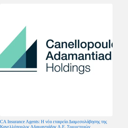
CA Insurance Agents: Η νέα εταιρεία Διαμεσολάβησης της
Κανελλόπουλος Αδαμαντιάδης Α.Ε. Συμμετοχών