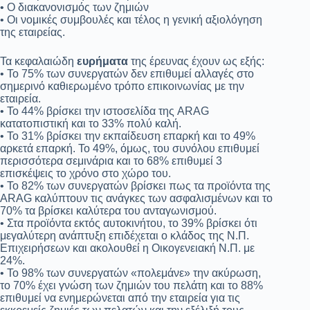
• Ο διακανονισμός των ζημιών
• Οι νομικές συμβουλές και τέλος η γενική αξιολόγηση
της εταιρείας.
Τα κεφαλαιώδη
ευρήματα
της έρευνας έχουν ως εξής:
• Το 75% των συνεργατών δεν επιθυμεί αλλαγές στο
σημερινό καθιερωμένο τρόπο επικοινωνίας με την
εταιρεία.
• Το 44% βρίσκει την ιστοσελίδα της ARAG
κατατοπιστική και το 33% πολύ καλή.
• Το 31% βρίσκει την εκπαίδευση επαρκή και το 49%
αρκετά επαρκή. Το 49%, όμως, του συνόλου επιθυμεί
περισσότερα σεμινάρια και το 68% επιθυμεί 3
επισκέψεις το χρόνο στο χώρο του.
• Το 82% των συνεργατών βρίσκει πως τα προϊόντα της
ARAG καλύπτουν τις ανάγκες των ασφαλισμένων και το
70% τα βρίσκει καλύτερα του ανταγωνισμού.
• Στα προϊόντα εκτός αυτοκινήτου, το 39% βρίσκει ότι
μεγαλύτερη ανάπτυξη επιδέχεται ο κλάδος της Ν.Π.
Επιχειρήσεων και ακολουθεί η Οικογενειακή Ν.Π. με
24%.
• Το 98% των συνεργατών «πολεμάνε» την ακύρωση,
το 70% έχει γνώση των ζημιών του πελάτη και το 88%
επιθυμεί να ενημερώνεται από την εταιρεία για τις