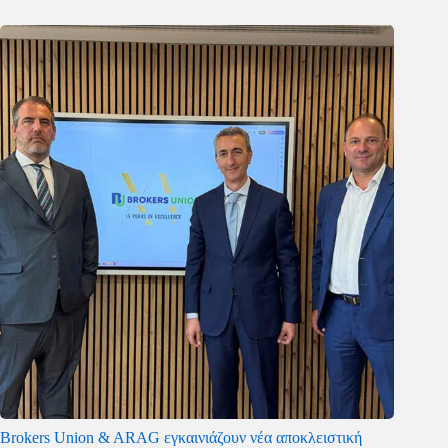
Brokers Union & ARAG εγκαινιάζουν νέα αποκλειστική