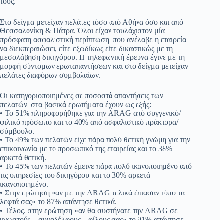
τους.
Στο δείγμα μετείχαν πελάτες τόσο από Αθήνα όσο και από
Θεσσαλονίκη & Πάτρα. Όλοι είχαν τουλάχιστον μία
πρόσφατη ασφαλιστική περίπτωση, που ανέλαβε η εταιρεία
να διεκπεραιώσει, είτε εξωδίκως είτε δικαστικώς με τη
μεσολάβηση δικηγόρου. Η τηλεφωνική έρευνα έγινε με τη
μορφή σύντομων ερωταπαντήσεων και στο δείγμα μετείχαν
πελάτες διαφόρων συμβολαίων.
Οι κατηγοριοποιημένες σε ποσοστά απαντήσεις των
πελατών, στα βασικά ερωτήματα έχουν ως εξής:
• Το 51% πληροφορήθηκε για την ARAG από συγγενικό/
φιλικό πρόσωπο και το 40% από ασφαλιστικό πράκτορα/
σύμβουλο.
• Το 49% των πελατών είχε πάρα πολύ θετική γνώμη για την
επικοινωνία με το προσωπικό της εταιρείας και το 38%
αρκετά θετική.
• Το 45% των πελατών έμεινε πάρα πολύ ικανοποιημένο από
τις υπηρεσίες του δικηγόρου και το 30% αρκετά
ικανοποιημένο.
• Στην ερώτηση «αν με την ARAG τελικά έπιασαν τόπο τα
λεφτά σας» το 87% απάντησε θετικά.
• Τέλος. στην ερώτηση «αν θα συστήνατε την ARAG σε
γνωστούς – συναδέλφους – φίλους σας» το 91% απάντησε