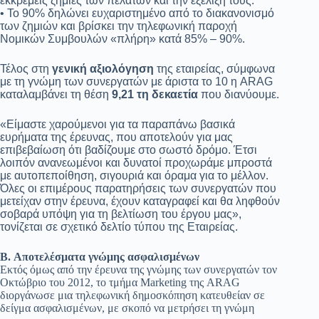
εκκρεμείς ζημιές των πελατών και την εξέλιξή τους.
• Το 90% δηλώνει ευχαριστημένο από το διακανονισμό
των ζημιών και βρίσκει την τηλεφωνική παροχή
Νομικών Συμβουλών «πλήρη» κατά 85% – 90%.
Τέλος στη
γενική αξιολόγηση
της εταιρείας, σύμφωνα
με τη γνώμη των συνεργατών με άριστα το 10 η ARAG
καταλαμβάνει τη θέση
9,21 τη δεκαετία
που διανύουμε.
«Είμαστε χαρούμενοι για τα παραπάνω βασικά
ευρήματα της έρευνας, που αποτελούν για μας
επιβεβαίωση ότι βαδίζουμε στο σωστό δρόμο. Έτσι
λοιπόν ανανεωμένοι και δυνατοί προχωράμε μπροστά
με αυτοπεποίθηση, σιγουριά και όραμα για το μέλλον.
Όλες οι επιμέρους παρατηρήσεις των συνεργατών που
μετείχαν στην έρευνα, έχουν καταγραφεί και θα ληφθούν
σοβαρά υπόψη για τη βελτίωση του έργου μας»,
τονίζεται σε σχετικό δελτίο τύπου της Εταιρείας.
B. Αποτελέσματα γνώμης ασφαλισμένων
Εκτός όμως από την έρευνα της γνώμης των συνεργατών τον
Οκτώβριο του 2012, το τμήμα Marketing της ARAG
διοργάνωσε μια τηλεφωνική δημοσκόπηση κατευθείαν σε
δείγμα ασφαλισμένων, με σκοπό να μετρήσει τη γνώμη