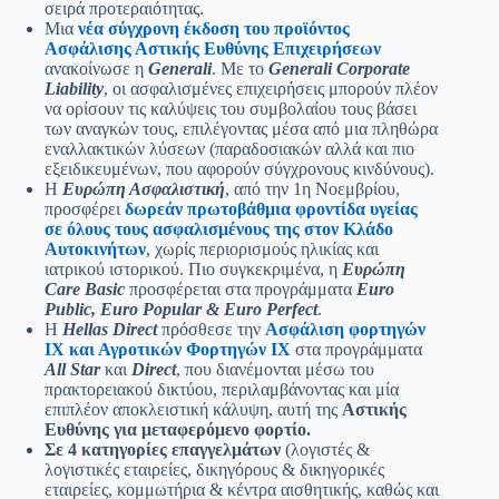
σειρά προτεραιότητας.
Μια
νέα σύγχρονη έκδοση του προϊόντος
Ασφάλισης Αστικής Ευθύνης Επιχειρήσεων
ανακοίνωσε η
Generali
. Με το
Generali Corporate
Liability
, οι ασφαλισμένες επιχειρήσεις μπορούν πλέον
να ορίσουν τις καλύψεις του συμβολαίου τους βάσει
των αναγκών τους, επιλέγοντας μέσα από μια πληθώρα
εναλλακτικών λύσεων (παραδοσιακών αλλά και πιο
εξειδικευμένων, που αφορούν σύγχρονους κινδύνους).
Η
Ευρώπη Ασφαλιστική
, από την 1η Νοεμβρίου,
προσφέρει
δωρεάν πρωτοβάθμια φροντίδα υγείας
σε όλους τους ασφαλισμένους της στον Κλάδο
Αυτοκινήτων
, χωρίς περιορισμούς ηλικίας και
ιατρικού ιστορικού. Πιο συγκεκριμένα, η
Ευρώπη
Care Basic
προσφέρεται στα προγράμματα
Euro
Public, Euro Popular & Euro Perfect
.
Η
Hellas Direct
πρόσθεσε την
Ασφάλιση φορτηγών
ΙΧ
και Αγροτικών Φορτηγών ΙΧ
στα προγράμματα
All Star
και
Direct
, που διανέμονται μέσω του
πρακτορειακού δικτύου, περιλαμβάνοντας και μία
επιπλέον αποκλειστική κάλυψη, αυτή της
Αστικής
Ευθύνης για μεταφερόμενο φορτίο.
Σε 4 κατηγορίες επαγγελμάτων
(λογιστές &
λογιστικές εταιρείες, δικηγόρους & δικηγορικές
εταιρείες, κομμωτήρια & κέντρα αισθητικής, καθώς και