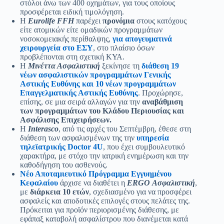
στόλοι άνω των 400 οχημάτων, για τους οποίους
προσφέρεται ειδική τιμολόγηση.
Η
Eurolife FFH
παρέχει
προνόμια
στους κατόχους
είτε ατομικών είτε ομαδικών προγραμμάτων
νοσοκομειακής περίθαλψης,
για απογευματινά
χειρουργεία στο ΕΣΥ
, στο πλαίσιο όσων
προβλέπονται στη σχετική ΚΥΑ.
Η
Μινέττα Ασφαλιστική
ξεκίνησε τη
διάθεση 19
νέων ασφαλιστικών προγραμμάτων Γενικής
Αστικής Ευθύνης και 10 νέων προγραμμάτων
Επαγγελματικής Αστικής Ευθύνης
. Προχώρησε,
επίσης, σε μια σειρά αλλαγών για την
αναβάθμιση
των προγραμμάτων του Κλάδου Περιουσίας και
Ασφάλισης Επιχειρήσεων.
Η
Interasco
, από τις αρχές του Σεπτέμβρη, έθεσε στη
διάθεση των ασφαλισμένων της την
υπηρεσία
τηλεϊατρικής Doctor 4U
, που έχει συμβουλευτικό
χαρακτήρα, με στόχο την ιατρική ενημέρωση και την
καθοδήγηση του ασθενούς.
Νέο Αποταμιευτικό Πρόγραμμα Εγγυημένου
Κεφαλαίου
άρχισε να διαθέτει η
ERGO Ασφαλιστική
,
με
διάρκεια 10 ετών
, σχεδιασμένο για να προσφέρει
ασφαλείς και αποδοτικές επιλογές στους πελάτες της.
Πρόκειται για προϊόν περιορισμένης διάθεσης, με
εφάπαξ καταβολή ασφαλίστρου που διανέμεται κατά