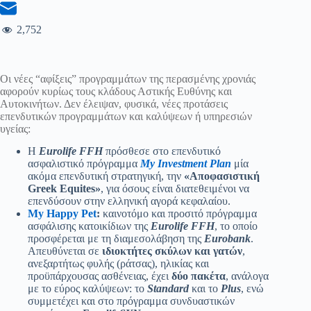
2,752
Οι νέες “αφίξεις” προγραμμάτων της περασμένης χρονιάς
αφορούν κυρίως τους κλάδους Αστικής Ευθύνης και
Αυτοκινήτων. Δεν έλειψαν, φυσικά, νέες προτάσεις
επενδυτικών προγραμμάτων και καλύψεων ή υπηρεσιών
υγείας:
Η
Eurolife FFH
πρόσθεσε στο επενδυτικό
ασφαλιστικό πρόγραμμα
My Investment Plan
μία
ακόμα επενδυτική στρατηγική, την
«Αποφασιστική
Greek Equites»
, για όσους είναι διατεθειμένοι να
επενδύσουν στην ελληνική αγορά κεφαλαίου.
My Happy Pet
:
καινοτόμο και προσιτό πρόγραμμα
ασφάλισης κατοικίδιων της
Eurolife FFH
, το οποίο
προσφέρεται με τη διαμεσολάβηση της
Eurobank
.
Απευθύνεται σε
ιδιοκτήτες σκύλων και γατών
,
ανεξαρτήτως φυλής (ράτσας), ηλικίας και
προϋπάρχουσας ασθένειας, έχει
δύο πακέτα
, ανάλογα
με το εύρος καλύψεων: το
Standard
και το
Plus
, ενώ
συμμετέχει και στο πρόγραμμα συνδυαστικών