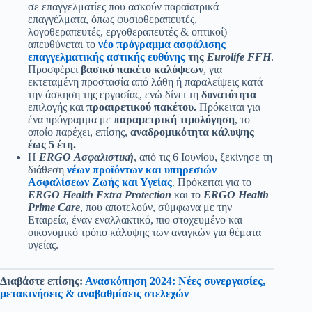
σε επαγγελματίες που ασκούν παραϊατρικά
επαγγέλματα, όπως φυσιοθεραπευτές,
λογοθεραπευτές, εργοθεραπευτές & οπτικοί)
απευθύνεται το
νέο πρόγραμμα ασφάλισης
επαγγελματικής αστικής ευθύνης
της
Eurolife FFH
.
Προσφέρει
βασικό πακέτο καλύψεων
, για
εκτεταμένη προστασία από λάθη ή παραλείψεις κατά
την άσκηση της εργασίας, ενώ δίνει τη
δυνατότητα
επιλογής και
προαιρετικού πακέτου.
Πρόκειται για
ένα πρόγραμμα με
παραμετρική τιμολόγηση
, το
οποίο παρέχει, επίσης,
αναδρομικότητα κάλυψης
έως 5 έτη.
Η
ERGO Ασφαλιστική
, από τις 6 Ιουνίου, ξεκίνησε τη
διάθεση
νέων προϊόντων και υπηρεσιών
Ασφαλίσεων Ζωής και Υγείας
. Πρόκειται για το
ERGO Health Extra Protection
και το
ERGO Health
Prime Care
, που αποτελούν, σύμφωνα με την
Εταιρεία, έναν εναλλακτικό, πιο στοχευμένο και
οικονομικό τρόπο κάλυψης των αναγκών για θέματα
υγείας.
Διαβάστε επίσης:
Ανασκόπηση 2024: Νέες συνεργασίες,
μετακινήσεις & αναβαθμίσεις στελεχών