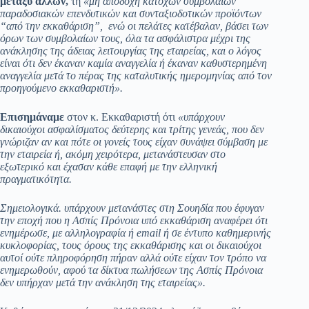
μεταξύ άλλων,
τη
«μη αποδοχή κατόχων συμβολαίων
παραδοσιακών επενδυτικών και συνταξιοδοτικών προϊόντων
“από την εκκαθάριση”, ενώ οι πελάτες κατέβαλαν, βάσει των
όρων των συμβολαίων τους, όλα τα ασφάλιστρα μέχρι της
ανάκλησης της άδειας λειτουργίας της εταιρείας, και ο λόγος
είναι ότι δεν έκαναν καμία αναγγελία ή έκαναν καθυστερημένη
αναγγελία μετά το πέρας της καταλυτικής ημερομηνίας από τον
προηγούμενο εκκαθαριστή».
Επισημάναμε
στον κ. Εκκαθαριστή ότι
«υπάρχουν
δικαιούχοι ασφαλίσματος δεύτερης και τρίτης γενεάς, που δεν
γνώριζαν αν και πότε οι γονείς τους είχαν συνάψει σύμβαση με
την εταιρεία ή, ακόμη χειρότερα, μετανάστευσαν στο
εξωτερικό και έχασαν κάθε επαφή με την ελληνική
πραγματικότητα.
Σημειολογικά. υπάρχουν μετανάστες στη Σουηδία που έφυγαν
την εποχή που η Ασπίς Πρόνοια υπό εκκαθάριση αναφέρει ότι
ενημέρωσε, με αλληλογραφία ή
email
ή σε έντυπο καθημερινής
κυκλοφορίας, τους όρους της εκκαθάρισης και οι δικαιούχοι
αυτοί ούτε πληροφόρηση πήραν αλλά ούτε είχαν τον τρόπο να
ενημερωθούν, αφού τα δίκτυα πωλήσεων της Ασπίς Πρόνοια
δεν υπήρχαν μετά την ανάκληση της εταιρείας».