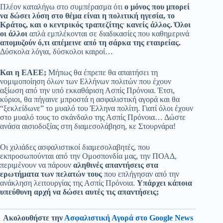
Πλέον καταλήγω στο συμπέρασμα ότι
ο μόνος που μπορεί
να δώσει λύση στο θέμα είναι η πολιτική ηγεσία, το
.
Κράτος, και ο κεντρικός τραπεζίτης
κανείς άλλος. Όλοι
οι άλλοι
απλά εμπλέκονται σε διαδικασίες που καθημερινά
απομυζούν ό,τι απέμεινε από τη σάρκα της εταιρείας.
Δύσκολα λόγια, δύσκολοι καιροί…
Και η ΕΑΕΕ;
Μήπως θα έπρεπε θα απαιτήσει τη
νομιμοποίηση όλων των Ελλήνων πολιτών που έχουν
αξίωση από την υπό εκκαθάριση Ασπίς Πρόνοια. Έτσι,
κύριοι, θα πήγαινε μπροστά η ασφαλιστική αγορά και θα
“ξεκλείδωνε” το μυαλό του Έλληνα πολίτη. Γιατί όλοι έχουν
στο μυαλό τους το σκάνδαλο της Ασπίς Πρόνοια… Δώστε
ανάσα αισιοδοξίας στη διαμεσολάβηση, κε Στουρνάρα!
Οι χιλιάδες ασφαλιστικοί διαμεσολαβητές, που
εκπροσωπούνται από την Ομοσπονδία μας, την ΠΟΑΔ,
περιμένουν να πάρουν
αληθινές απαντήσεις στα
ερωτήματα των πελατών τους
που επλήγησαν από την
ανάκληση λειτουργίας της Ασπίς Πρόνοια.
Υπάρχει κάποια
υπεύθυνη αρχή να δώσει αυτές τις απαντήσεις;
Ακολουθήστε την
Ασφαλιστική Αγορά στο Google News