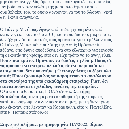
μην έκανε αναγγελία, όμως στους υπολογιστές της εταιρείας
τον βρίσκουν σαν πελάτη της με το αποθεματικό του
συμβολαίου του, το οποίο αρνούνται να του το δώσουν, γιατί
δεν έκανε αναγγελία.
Ο Γιάννης Μ., όμως, έφυγε από τη ζωή χτυπημένος από
καρκίνο, εκεί κοντά στο 2010, και τα παιδιά του, μικρά τότε,
δεν ήξεραν ότι ο μπαμπάς τους προνόησε για το μέλλον τους.
Ο Γιάννης Μ. και κάθε πελάτης της Ασπίς Πρόνοια είτε
πέθανε, είτε έφυγε αποδεδειγμένα στο εξωτερικό για εργασία
τη δεκαετία της κρίσης, είτε δεν είχε τρόπο να το αναγγείλει.
Πού είσαι κράτος Πρόνοιας να δώσεις τη λύση; Ποιος σε
νομιμοποιεί να εγείρεις αξιώσεις σε ένα περιουσιακό
στοιχείο που δεν σου ανήκει;
Ο εισαγγελέας τα ξέρει όλα
αυτά; Ποιοι έχουν όφελος να παραμένουν τα ασφάλιστρα
στα συρτάρια της υπό εκκαθάριση εταιρείας; Γιατί δεν
ικανοποιούνται οι χιλιάδες πελάτες της εταιρείας;
Όλα αυτά τα θέσαμε ως ΠΟΑΔ στον κ.
Σωτήρη
Βασιλόπουλο
, τον σημερινό εκκαθαριστή της εταιρείας –
γιατί οι προηγούμενοι δεν υφίστανται μαζί με τη διαχείριση
που έκαναν, είτε λεγόταν κα Καράμπαλη, είτε κ. Παντελίδης,
είτε κ. Παπακωστόπουλος.
Στην επιστολή μας, με ημερομηνία 11/7/2022, θίξαμε,