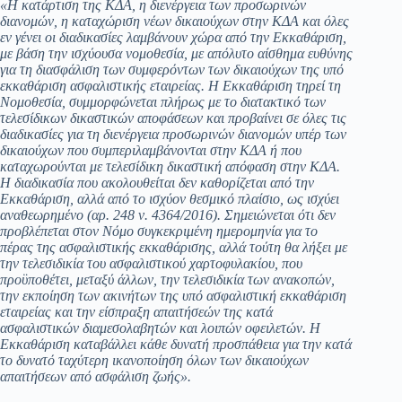
«Η κατάρτιση της ΚΔΑ, η διενέργεια των προσωρινών
διανομών, η καταχώριση νέων δικαιούχων στην ΚΔΑ και όλες
εν γένει οι διαδικασίες λαμβάνουν χώρα από την Εκκαθάριση,
με βάση την ισχύουσα νομοθεσία, με απόλυτο αίσθημα ευθύνης
για τη διασφάλιση των συμφερόντων των δικαιούχων της υπό
εκκαθάριση ασφαλιστικής εταιρείας. Η Εκκαθάριση τηρεί τη
Νομοθεσία, συμμορφώνεται πλήρως με το διατακτικό των
τελεσίδικων δικαστικών αποφάσεων και προβαίνει σε όλες τις
διαδικασίες για τη διενέργεια προσωρινών διανομών υπέρ των
δικαιούχων που συμπεριλαμβάνονται στην ΚΔΑ ή που
καταχωρούνται με τελεσίδικη δικαστική απόφαση στην ΚΔΑ.
Η διαδικασία που ακολουθείται δεν καθορίζεται από την
Εκκαθάριση, αλλά από το ισχύον θεσμικό πλαίσιο, ως ισχύει
αναθεωρημένο (αρ. 248 ν. 4364/2016). Σημειώνεται ότι δεν
προβλέπεται στον Νόμο συγκεκριμένη ημερομηνία για το
πέρας της ασφαλιστικής εκκαθάρισης, αλλά τούτη θα λήξει με
την τελεσιδικία του ασφαλιστικού χαρτοφυλακίου, που
προϋποθέτει, μεταξύ άλλων, την τελεσιδικία των ανακοπών,
την εκποίηση των ακινήτων της υπό ασφαλιστική εκκαθάριση
εταιρείας και την είσπραξη απαιτήσεών της κατά
ασφαλιστικών διαμεσολαβητών και λοιπών οφειλετών. Η
Εκκαθάριση καταβάλλει κάθε δυνατή προσπάθεια για την κατά
το δυνατό ταχύτερη ικανοποίηση όλων των δικαιούχων
απαιτήσεων από ασφάλιση ζωής».