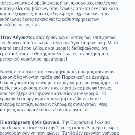
τηλεφωνήματα, διαβεβαιώσεις ή και προσωπικές απειλές για
καταγγελίες συμβάσεων, όταν ένιωθες ότι κάτι δεν πάει καλά
και το εξέφραζες, άμεσες πληρωμές υποχρεώσεων, όταν
εκδήλωνες δυσαρέσκεια για τις καθυστερήσεις των
αποζημιώσεων, κ.λπ.
Ήταν Αύγουστος
όταν ήρθαν και οι λίστες των επιτυχόντων
του διαγωνισμού πωλήσεων για την Αγία Πετρούπολη. Μετά
και το email που λάβαμε και μερικές διαβεβαιώσεις, ότι
έρχεται ξένος επενδυτής που θα έκλεινε την αύξηση του
μετοχικού κεφαλαίου, ηρεμήσαμε!
Κανείς δεν πίστευε ότι, έναν μήνα μετά, όσα μας φαίνονταν
μακρινά θα γίνονταν πράξη από Παρασκευή σε Δευτέρα.
Όλα πήγαιναν σύμφωνα με το πρόγραμμα που γνωρίζαμε –κι
εμείς προχωρούσαμε σαν τους στρατιώτες μιας φάλαγγας,
που δεν ήξερε ότι πήγαινε κατευθείαν στον γκρεμό. Τα
γραφεία λειτουργούσαν σαν να μη συνέβαινε τίποτε:
πληρωμές αποζημιώσεων, πληρωμές συνεργατών, νέες
αιτήσεις και προσελκύσεις νέων συνεργατών.
Η κατάρρευση ήρθε ξαφνικά.
Την Παρασκευή έκλεισα
ταμείο και το κατέθεσα στην Τράπεζα και τη Δευτέρα οι ώρες
περνούσαν σαν να ήταν αιώνες. Τα νέα δεν έρχονταν γρήγορα