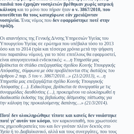
παιδιά που έχρηζαν νοσηλειώ
ν βρέθηκαν χωρίς ιατρική
κάλυψη
και το μόνο που πήραν ήταν
ο ν. 3867/2010, που
υποτίθεται θα τους κατοχύρωνε εάν χρειάζονταν
νοσηλεία.
Ένας νόμος που
δεν εφαρμόστηκε ποτέ στην
πράξη.
Οι απαντήσεις της Γενικής Δ/νσης Υπηρεσιών Υγείας του
Υπουργείου Υγείας σε ερώτημα που υπέβαλα τόσο το 2013
όσο και το 2014 (τρία και τέσσερα χρόνια μετά την ψήφιση
του παραπάνω νόμου), για το πότε επιτέλους θα εφαρμοστεί,
είναι απογοητευτικά ενδεικτικές:
«…η Υπηρεσία μας
βρίσκεται σε στάδιο επεξεργασίας σχεδίου Κοινής Υπουργικής
Απόφασης, σύμφωνα με όσα προβλέπονται στις διατάξεις του
άρθρου 2 παρ. 5 του ν. 3867/2010…» (21/2/2013),
«…η
Υπηρεσία μας επεξεργάζεται σχέδιο Κοινής Υπουργικής
Απόφασης (…). Ειδικότερα, βρίσκεται σε συνεργασία με τις
συναρμόδιες διευθύνσεις (…), προκειμένου να ολοκληρωθεί η
διαδικασία έκδοσης της βεβαίωσης δέσμευσης πίστωσης για
την κάλυψη της προκαλούμενης δαπάνης…» (21/3/2014).
Ποτέ δεν ολοκληρώθηκε τίποτε και κανείς δεν νοιάστηκε
ποτέ γι’ αυτόν τον κόσμο
, τον καρκινοπαθή, που χρωστούσε
τις χημειοθεραπείες του και δεν γινόταν πλέον δεκτός στο
Υγεία
ή το
Διαβαλκανικό
, αλλά και τους συνεργάτες, που τους