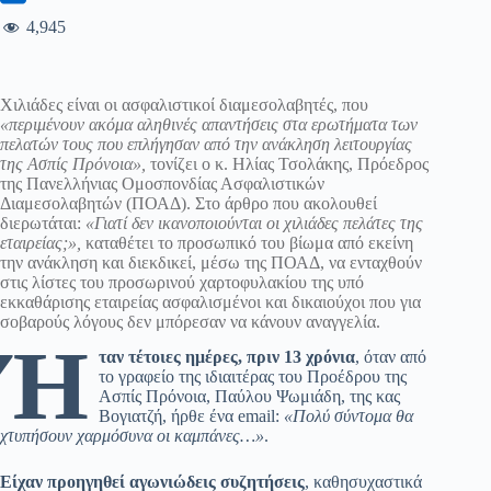
4,945
Χιλιάδες είναι οι ασφαλιστικοί διαμεσολαβητές, που
«περιμένουν ακόμα αληθινές απαντήσεις στα ερωτήματα των
πελατών τους που επλήγησαν από την ανάκληση λειτουργίας
της Ασπίς Πρόνοια»,
τονίζει ο κ. Ηλίας Τσολάκης, Πρόεδρος
της Πανελλήνιας Ομοσπονδίας Ασφαλιστικών
Διαμεσολαβητών (ΠΟΑΔ). Στο άρθρο που ακολουθεί
διερωτάται:
«Γιατί δεν ικανοποιούνται οι χιλιάδες πελάτες της
εταιρείας;»,
καταθέτει το προσωπικό του βίωμα από εκείνη
την ανάκληση και διεκδικεί, μέσω της ΠΟΑΔ, να ενταχθούν
στις λίστες του προσωρινού χαρτοφυλακίου της υπό
εκκαθάρισης εταιρείας ασφαλισμένοι και δικαιούχοι που για
σοβαρούς λόγους δεν μπόρεσαν να κάνουν αναγγελία.
Ή
ταν τέτοιες ημέρες, πριν 13 χρόνια
, όταν από
το γραφείο της ιδιαιτέρας του Προέδρου της
Ασπίς Πρόνοια, Παύλου Ψωμιάδη, της κας
Βογιατζή, ήρθε ένα email:
«Πολύ σύντομα θα
χτυπήσουν χαρμόσυνα οι καμπάνες…»
.
Είχαν προηγηθεί αγωνιώδεις συζητήσεις
, καθησυχαστικά