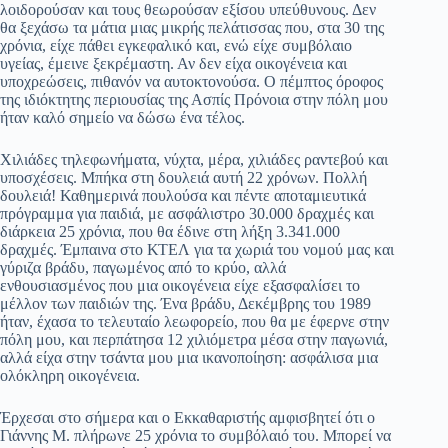
λοιδορούσαν και τους θεωρούσαν εξίσου υπεύθυνους. Δεν
θα ξεχάσω τα μάτια μιας μικρής πελάτισσας που, στα 30 της
χρόνια, είχε πάθει εγκεφαλικό και, ενώ είχε συμβόλαιο
υγείας, έμεινε ξεκρέμαστη. Αν δεν είχα οικογένεια και
υποχρεώσεις, πιθανόν να αυτοκτονούσα. Ο πέμπτος όροφος
της ιδιόκτητης περιουσίας της Ασπίς Πρόνοια στην πόλη μου
ήταν καλό σημείο να δώσω ένα τέλος.
Χιλιάδες τηλεφωνήματα, νύχτα, μέρα, χιλιάδες ραντεβού και
υποσχέσεις. Μπήκα στη δουλειά αυτή 22 χρόνων. Πολλή
δουλειά! Καθημερινά πουλούσα και πέντε αποταμιευτικά
πρόγραμμα για παιδιά, με ασφάλιστρο 30.000 δραχμές και
διάρκεια 25 χρόνια, που θα έδινε στη λήξη 3.341.000
δραχμές. Έμπαινα στο ΚΤΕΛ για τα χωριά του νομού μας και
γύριζα βράδυ, παγωμένος από το κρύο, αλλά
ενθουσιασμένος που μια οικογένεια είχε εξασφαλίσει το
μέλλον των παιδιών της. Ένα βράδυ, Δεκέμβρης του 1989
ήταν, έχασα το τελευταίο λεωφορείο, που θα με έφερνε στην
πόλη μου, και περπάτησα 12 χιλιόμετρα μέσα στην παγωνιά,
αλλά είχα στην τσάντα μου μια ικανοποίηση: ασφάλισα μια
ολόκληρη οικογένεια.
Έρχεσαι στο σήμερα και ο Εκκαθαριστής αμφισβητεί ότι ο
Γιάννης Μ. πλήρωνε 25 χρόνια το συμβόλαιό του. Μπορεί να