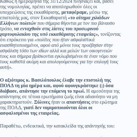
Καθώς η ημερομηνία της 31/12/2024 πλησιάζει και, βάσει
της νομολογίας, πρέπει να αποπληρωθούν όλες οι
υποχρεώσεις της εκκαθάρισης,
μεταφέραμε,
μέσω της
επιστολής μας, στον Εκκαθαριστή
«το αίτημα χιλιάδων
Ελλήνων πολιτών
που σήμερα θίγονται με τον πιο βάναυσο
τρόπο,
να ενταχθούν στις λίστες του προσωρινού
χαρτοφυλακίου της υπό εκκαθάρισης εταιρείας»,
τονίζοντας
ότι επρόκειτο για
«πολίτες που ήταν ασφαλιστικά
ευαισθητοποιημένοι, αφού από μόνοι τους προέβησαν στην
ασφάλιση τόσο των ιδίων αλλά και μελών των οικογενειών
τους και σήμερα βρίσκονται εγκλωβισμένοι σε έναν νόμο που
τους καθιστά ακόμη και απολογούμενους για την επιλογή τους
αυτή».
Ο αξιότιμος κ. Βασιλόπουλος έλαβε την επιστολή της
ΠΟΑΔ τη μία ημέρα και, αφού αφουγκράστηκε (;) όσα
διάβασε, απάντησε την επόμενη το πρωί.
Η αμεσότητα της
απάντησης σε τέτοια ερωτήματα ζωής είναι αδιανόητο να μη
χαρακτηριστούν.
Ξύλινες
ήταν οι
απαντήσεις
στο ερώτημα
της ΠΟΑΔ,
γιατί δεν νομιμοποιούνται όλοι οι
ασφαλισμένοι της εταιρείας.
Παραθέτω, ενδεικτικά, την κατακλείδα της απάντησής του: