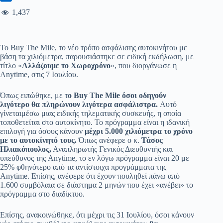
1,437
Το Buy The Mile, το νέο τρόπο ασφάλισης αυτοκινήτου με
βάση τα χιλιόμετρα, παρουσιάστηκε σε ειδική εκδήλωση, με
τίτλο «
Αλλάζουμε το Χωροχρόνο
», που διοργάνωσε η
Anytime, στις 7 Ιουλίου.
Όπως ειπώθηκε, με τ
ο
Buy
The
Mile
όσοι οδηγούν
λιγότερο θα πληρώνουν λιγότερα ασφάλιστρα.
Αυτό
γίνεταιμέσω μιας ειδικής τηλεματικής συσκευής, η οποία
τοποθετείται στο αυτοκίνητο. Το πρόγραμμα είναι η ιδανική
επιλογή για όσους κάνουν
μέχρι 5.000 χιλιόμετρα το χρόνο
με το αυτοκίνητό τους.
Όπως ανέφερε ο κ.
Τάσος
Ηλιακόπουλος,
Αναπληρωτής Γενικός Διευθυντής και
υπεύθυνος της Anytime, το εν λόγω πρόγραμμα είναι 20 με
25% φθηνότερο από τα αντίστοιχα προγράμματα της
Anytime. Επίσης, ανέφερε ότι έχουν πουληθεί πάνω από
1.600 συμβόλαια σε διάστημα 2 μηνών που έχει «ανέβει» το
πρόγραμμα στο διαδίκτυο.
Επίσης, ανακοινώθηκε, ότι μέχρι τις 31 Ιουλίου, όσοι κάνουν