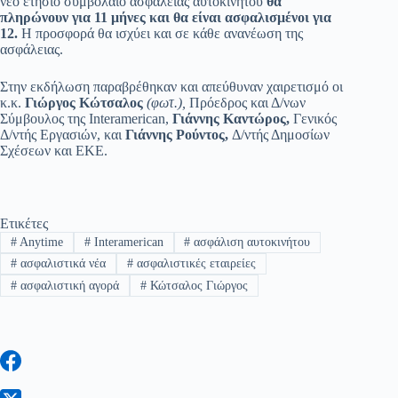
νέο ετήσιο συμβόλαιο ασφάλειας αυτοκινήτου
θα
πληρώνουν για 11 μήνες και θα είναι ασφαλισμένοι για
12.
Η προσφορά θα ισχύει και σε κάθε ανανέωση της
ασφάλειας.
Στην εκδήλωση παραβρέθηκαν και απεύθυναν χαιρετισμό οι
κ.κ.
Γιώργος Κώτσαλος
(φωτ.),
Πρόεδρος και Δ/νων
Σύμβουλος της Interamerican,
Γιάννης Καντώρος,
Γενικός
Δ/ντής Εργασιών, και
Γιάννης Ρούντος,
Δ/ντής Δημοσίων
Σχέσεων και ΕΚΕ.
Ετικέτες
#
Anytime
#
Interamerican
#
ασφάλιση αυτοκινήτου
#
ασφαλιστικά νέα
#
ασφαλιστικές εταιρείες
#
ασφαλιστική αγορά
#
Κώτσαλος Γιώργος