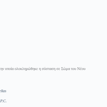
 την οποία ολοκληρώθηκε η σύσταση σε Σώμα του Νέου
llas
 P.C.