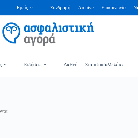
Εμείς
Συνδρομή
Archive
Επικοινωνία
Ne
ς
Ειδήσεις
Διεθνή
Στατιστικά/Μελέτες
ύντα