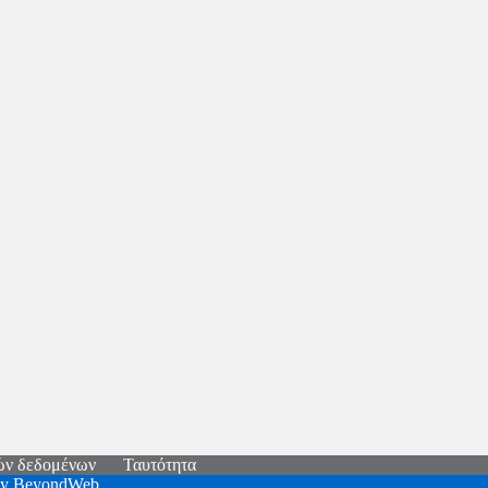
ών δεδομένων
Ταυτότητα
by
BeyondWeb