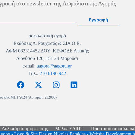
γραφή στο newsletter της Ασφαλιστικής Αγοράς
Εγγραφή
ασφαλιστική αγορά
Εκδόσεις Δ. Ρουχωτάς & ΣΙΑ Ο.Ε.
ΑΦΜ 082314452 ΔΟΥ: ΚΕΦΟΔΕ Αττικής
Διονύσου 126, 151 24 Μαρούσι
e-mail:
aagora@aagora.gr
Τηλ.:
210 6196 942
οίησης MHT/2024 (Αρ. πρωτ. 232008)
Δήλωση συμμόρφωσης
Μέλος ΕΔΙΠΤ
Προστασία προσωπικ
Αγορά - Logo & Site Design
Nikolas Faraklas
- Website Development 