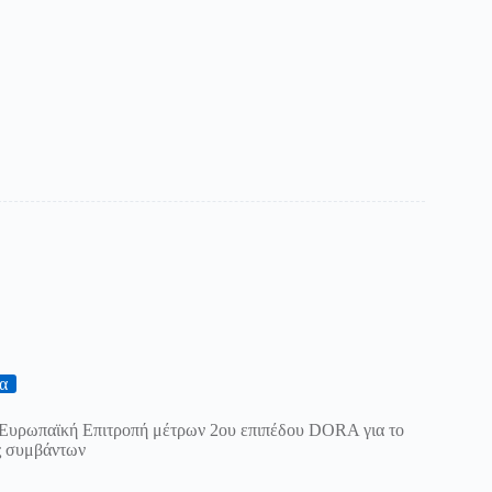
α
 Ευρωπαϊκή Επιτροπή μέτρων 2ου επιπέδου DORA για το
ς συμβάντων