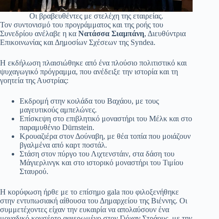
Οι βραβευθέντες με στελέχη της εταιρείας.
Τον συντονισμό του προγράμματος και της ροής του
Συνεδρίου ανέλαβε η κα
Νατάσσα Σιαμπάνη
, Διευθύντρια
Επικοινωνίας και Δημοσίων Σχέσεων της Syndea.
Η εκδήλωση πλαισιώθηκε από ένα πλούσιο πολιτιστικό και
ψυχαγωγικό πρόγραμμα, που ανέδειξε την ιστορία και τη
γοητεία της Αυστρίας:
Εκδρομή στην κοιλάδα του Βαχάου, με τους
μαγευτικούς αμπελώνες.
Επίσκεψη στο επιβλητικό μοναστήρι του Μέλκ και στο
παραμυθένιο Dürnstein.
Κρουαζιέρα στον Δούναβη, με θέα τοπία που μοιάζουν
βγαλμένα από καρτ ποστάλ.
Στάση στον πύργο του Λιχτενστάιν, στα δάση του
Μάγιερλινγκ και στο ιστορικό μοναστήρι του Τιμίου
Σταυρού.
Η κορύφωση ήρθε με το επίσημο gala που φιλοξενήθηκε
στην εντυπωσιακή αίθουσα του Δημαρχείου της Βιέννης. Οι
συμμετέχοντες είχαν την ευκαιρία να απολαύσουν ένα
μοναδικό κονσέρτο αφιερωμένο στον Γιόχαν Στράους, με την