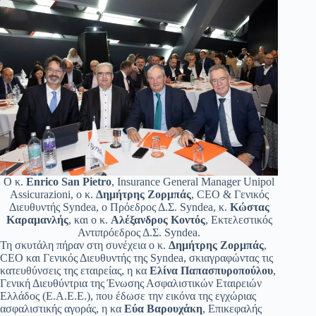
Ο κ.
Enrico San Pietro
, Insurance General Manager Unipol
Assicurazioni, ο κ.
Δημήτρης Ζορμπάς
, CEO & Γενικός
Διευθυντής Syndea, ο Πρόεδρος Δ.Σ. Syndea, κ.
Κώστας
Καραμανλής
, και ο κ.
Αλέξανδρος Κοντός
, Εκτελεστικός
Αντιπρόεδρος Δ.Σ. Syndea.
Τη σκυτάλη πήραν στη συνέχεια ο κ.
Δημήτρης Ζορμπάς
,
CEO και Γενικός Διευθυντής της Syndea, σκιαγραφώντας τις
κατευθύνσεις της εταιρείας, η κα
Ελίνα Παπασπυροπούλου
,
Γενική Διευθύντρια της Ένωσης Ασφαλιστικών Εταιρειών
Ελλάδος (Ε.Α.Ε.Ε.), που έδωσε την εικόνα της εγχώριας
ασφαλιστικής αγοράς, η κα
Εύα Βαρουχάκη
, Επικεφαλής