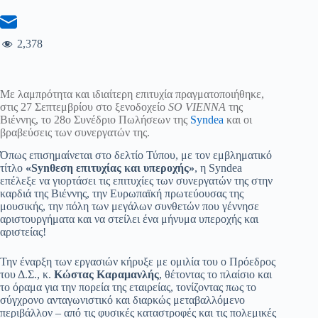
2,378
Με λαμπρότητα και ιδιαίτερη επιτυχία πραγματοποιήθηκε,
στις 27 Σεπτεμβρίου στο ξενοδοχείο
SO VIENNA
της
Βιέννης, το 28ο Συνέδριο Πωλήσεων της
Syndea
και οι
βραβεύσεις των συνεργατών της.
Όπως επισημαίνεται στο δελτίο Τύπου, με τον εμβληματικό
τίτλο
«Synθεση επιτυχίας και υπεροχής»
, η Syndea
επέλεξε να γιορτάσει τις επιτυχίες των συνεργατών της στην
καρδιά της Βιέννης, την Ευρωπαϊκή πρωτεύουσας της
μουσικής, την πόλη των μεγάλων συνθετών που γέννησε
αριστουργήματα και να στείλει ένα μήνυμα υπεροχής και
αριστείας!
Την έναρξη των εργασιών κήρυξε με ομιλία του ο Πρόεδρος
του Δ.Σ., κ.
Κώστας Καραμανλής
, θέτοντας το πλαίσιο και
το όραμα για την πορεία της εταιρείας, τονίζοντας πως το
σύγχρονο ανταγωνιστικό και διαρκώς μεταβαλλόμενο
περιβάλλον – από τις φυσικές καταστροφές και τις πολεμικές