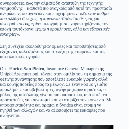
συγκρούσεις, έως την αλματώδη ανάπτυξη της τεχνητής
νοημοσύνης – καθιστά πιο αναγκαία από ποτέ την προστασία
ανθρώπων, οικογενειών και επιχειρήσεων.
«Σε έναν κόσμο
που αλλάζει συνεχώς, η κοινωνία στρέφεται σε εμάς για
σιγουριά και ευημερία»
, υπογράμμισε, χαρακτηρίζοντας την
εποχή ταυτόχρονα
«γεμάτη προκλήσεις, αλλά και εξαιρετικές
ευκαιρίες»
.
Στη συνέχεια ακολούθησαν ομιλίες και τοποθετήσεις από
εξέχοντες καλεσμένους και στελέχη της εταιρείας και της
ασφαλιστικής αγοράς:
Ο κ.
Enrico San Pietro
, Insurance General Manager της
Unipol Assicurazioni, τόνισε στην ομιλία του τη σημασία της
φετινής συνάντησης που αποτέλεσε ευκαιρία γιορτής αλλά
και κοινής πορείας προς το μέλλον. Σε έναν κόσμο γεμάτο
προκλήσεις και αβεβαιότητες, ανέφερε χαρακτηριστικά, ο
ρόλος της ασφάλισης γίνεται πιο ουσιαστικός από ποτέ: να
προστατεύει, να καινοτομεί και να στηρίζει την κοινωνία. Με
αποφασιστικότητα και όραμα, η Syndea είναι έτοιμη να
ηγηθεί των αλλαγών και να αξιοποιήσει τις ευκαιρίες που
ανοίγονται.