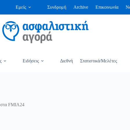
Εμείς
Συνδρομή
Archive
Επικοινωνία
Ne
ς
Ειδήσεις
Διεθνή
Στατιστικά/Μελέτες
» στα FMIA24