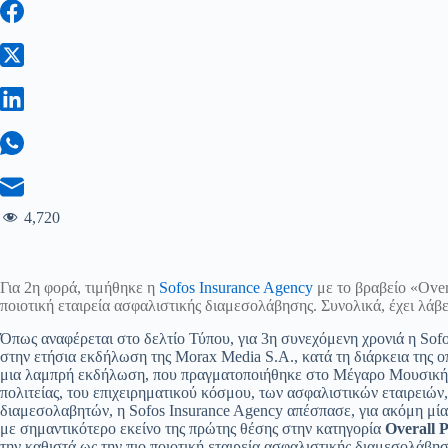
4,720
Για 2η φορά, τιμήθηκε η
Sofos Insurance Agency
με το βραβείο «Over
ποιοτική εταιρεία ασφαλιστικής διαμεσολάβησης. Συνολικά, έχει λά
Όπως αναφέρεται στο δελτίο Τύπου, για 3η συνεχόμενη χρονιά η So
στην ετήσια εκδήλωση της Morax Media S.A., κατά τη διάρκεια της 
μια λαμπρή εκδήλωση, που πραγματοποιήθηκε στο Μέγαρο Μουσικής
πολιτείας, του επιχειρηματικού κόσμου, των ασφαλιστικών εταιρειώ
διαμεσολαβητών, η Sofos Insurance Agency απέσπασε, για ακόμη μία
με σημαντικότερο εκείνο της πρώτης θέσης στην κατηγορία
Overall 
την καθιστά ως την πιο ποιοτική εταιρεία ασφαλιστικής διαμεσολάβησ