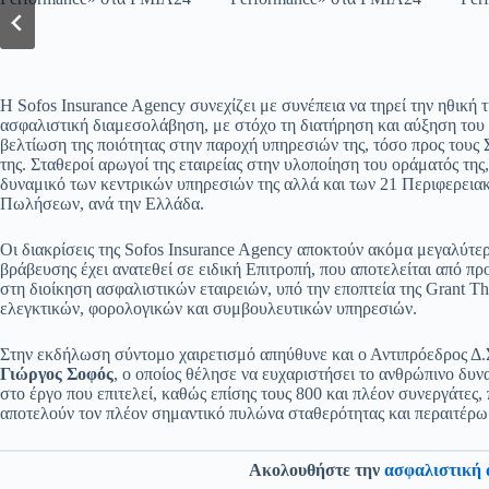
Η Sofos Insurance Agency συνεχίζει με συνέπεια να τηρεί την ηθική
ασφαλιστική διαμεσολάβηση, με στόχο τη διατήρηση και αύξηση του 
βελτίωση της ποιότητας στην παροχή υπηρεσιών της, τόσο προς τους Σ
της. Σταθεροί αρωγοί της εταιρείας στην υλοποίηση του οράματός της
δυναμικό των κεντρικών υπηρεσιών της αλλά και των 21 Περιφερει
Πωλήσεων, ανά την Ελλάδα.
Οι διακρίσεις της Sofos Insurance Agency αποκτούν ακόμα μεγαλύτερ
βράβευσης έχει ανατεθεί σε ειδική Επιτροπή, που αποτελείται από π
στη διοίκηση ασφαλιστικών εταιρειών, υπό την εποπτεία της Grant T
ελεγκτικών, φορολογικών και συμβουλευτικών υπηρεσιών.
Στην εκδήλωση σύντομο χαιρετισμό απηύθυνε και ο Αντιπρόεδρος Δ.Σ
Γιώργος Σοφός
, ο οποίος θέλησε να ευχαριστήσει το ανθρώπινο δυ
στο έργο που επιτελεί, καθώς επίσης τους 800 και πλέον συνεργάτες,
αποτελούν τον πλέον σημαντικό πυλώνα σταθερότητας και περαιτέρω 
Ακολουθήστε την
ασφαλιστική 