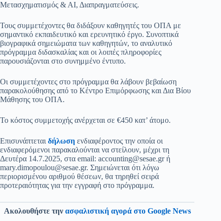
Μετασχηματισμός & ΑΙ, Διαπραγματεύσεις.
Τους συμμετέχοντες θα διδάξουν καθηγητές του ΟΠΑ με
σημαντικό εκπαιδευτικό και ερευνητικό έργο. Συνοπτικά
βιογραφικά σημειώματα των καθηγητών, το αναλυτικό
πρόγραμμα διδασκαλίας και οι λοιπές πληροφορίες
παρουσιάζονται στο συνημμένο έντυπο.
Οι συμμετέχοντες στο πρόγραμμα θα λάβουν βεβαίωση
παρακολούθησης από το Κέντρο Επιμόρφωσης και Δια Βίου
Μάθησης του ΟΠΑ.
Το κόστος συμμετοχής ανέρχεται σε €450 κατ’ άτομο.
Επισυνάπτεται
δήλωση
ενδιαφέροντος την οποία οι
ενδιαφερόμενοι παρακαλούνται να στείλουν, μέχρι τη
Δευτέρα 14.7.2025, στα email:
accounting@sesae.gr
ή
mary.dimopoulou@sesae.gr
. Σημειώνεται ότι λόγω
περιορισμένου αριθμού θέσεων, θα τηρηθεί σειρά
προτεραιότητας για την εγγραφή στο πρόγραμμα.
Ακολουθήστε την
ασφαλιστική αγορά στο Google News