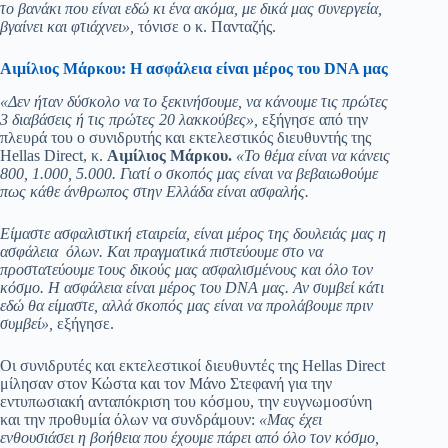
το βανάκι που είναι εδώ κι ένα ακόμα, με δικά μας συνεργεία,
βγαίνει και φτιάχνει»,
τόνισε ο κ. Πανταζής.
Αιμίλιος Μάρκου: Η ασφάλεια είναι μέρος του DNA μας
«Δεν ήταν δύσκολο να το ξεκινήσουμε, να κάνουμε τις πρώτες
3 διαβάσεις ή τις πρώτες 20 λακκούβες»,
εξήγησε από την
πλευρά του ο συνιδρυτής και εκτελεστικός διευθυντής της
Hellas Direct, κ.
Αιμίλιος Μάρκου.
«Το θέμα είναι να κάνεις
800, 1.000, 5.000. Γιατί ο σκοπός μας είναι να βεβαιωθούμε
πως κάθε άνθρωπος στην Ελλάδα είναι ασφαλής.
Είμαστε ασφαλιστική εταιρεία, είναι μέρος της δουλειάς μας η
ασφάλεια όλων. Και πραγματικά πιστεύουμε στο να
προστατεύουμε τους δικούς μας ασφαλισμένους και όλο τον
κόσμο. Η ασφάλεια είναι μέρος του
DNA
μας. Αν συμβεί κάτι
εδώ θα είμαστε, αλλά σκοπός μας είναι να προλάβουμε πριν
συμβεί»,
εξήγησε.
Οι συνιδρυτές και εκτελεστικοί διευθυντές της Hellas Direct
μίλησαν στον Κώστα και τον Μάνο Στεφανή για την
εντυπωσιακή ανταπόκριση του κόσμου, την ευγνωμοσύνη
και την προθυμία όλων να συνδράμουν:
«Μας έχει
ενθουσιάσει η βοήθεια που έχουμε πάρει από όλο τον κόσμο,