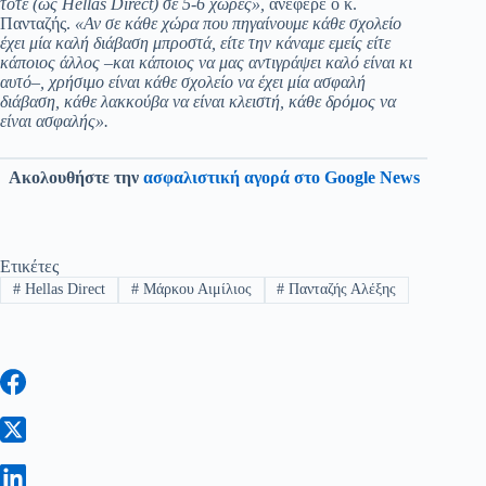
τότε (ως
Hellas
Direct
) σε 5-6 χώρες»,
ανέφερε ο κ.
Πανταζής.
«Αν σε κάθε χώρα που πηγαίνουμε κάθε σχολείο
έχει μία καλή διάβαση μπροστά, είτε την κάναμε εμείς είτε
κάποιος άλλος –και κάποιος να μας αντιγράψει καλό είναι κι
αυτό–, χρήσιμο είναι κάθε σχολείο να έχει μία ασφαλή
διάβαση, κάθε λακκούβα να είναι κλειστή, κάθε δρόμος να
είναι ασφαλής».
Ακολουθήστε την
ασφαλιστική αγορά στο Google News
Ετικέτες
#
Hellas Direct
#
Μάρκου Αιμίλιος
#
Πανταζής Αλέξης