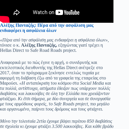
Αλέξης Πανταζής: Πέρα από την ασφάλιση μας
ενδιαφέρει η ασφάλεια όλων
«Πέρα από την ασφάλιση μας ενδιαφέρει η ασφάλεια όλων»,
τόνισε ο κ.
Αλέξης Πανταζής,
εξηγώντας γιατί τρέχει η
Hellas Direct το Safe Road Roads project.
Αναφορικά με το πώς έγινε η αρχή, ο συνιδρυτής και
εκτελεστικός διευθυντής της Hellas Direct ανέτρεξε στο
2017, όταν το πρόγραμμα ξεκίνησε εντελώς τυχαία με
αφορμή τη διάβαση έξω από τα γραφεία της εταιρείας στο
Μαρούσι.
«Η ανταπόκριση του κόσμου στα
Social
Media
και
τα πολλά, αντίστοιχα, αιτήματα έδειξαν πως υπάρχουν πολλές
διαβάσεις και λακκούβες σε όλη την Ελλάδα που χρειάζονταν
φτιάξιμο. Κι έτσι σήμερα, με δύο συνεργεία και σε συνεργασία
με τους αρμόδιους φορείς, το
Safe
Roads
project
, πιο μεγάλο
και οργανωμένο, παίρνει τους δρόμους και τους φτιάχνει.
Μόνο την τελευταία 2ετία έχουμε βάψει περίπου 850 διαβάσεις
σε σχολεία κι έχουμε φτιάξει 3.500 λακκούβες. Και κάθε βράδυ