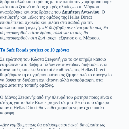
δρόμου αλλά και ο τρόπος με τον οποίο τον χρησιμοποιούμε
–κάτι που ξεκινά από τις μικρές ηλικίες– ο κ. Μάρκου
αναφέρθηκε και στις δράσεις του
Δημήτρη Αντωνίου.
Ο
ακτιβιστής και μέλος της ομάδας της Hellas Direct
επισκέπτεται σχολεία και μιλάει στα παιδιά για την
κυκλοφοριακή αγωγή.
«Η συζήτηση δεν είναι για το πώς θα
συμπεριφερθούν στον δρόμο, αλλά για το πώς θα
συμπεριφερθούν στη ζωή τους»
, εξήγησε ο κ. Μάρκου.
Το Safe Roads project σε 10 χρόνια
Σε ερώτηση του Κώστα Στεφανή για το αν υπήρξε κάποιο
ευτράπελο στο βάψιμο τόσων εκατοντάδων διαβάσεων, οι
συνιδρυτές και εκτελεστικοί διευθυντές της Hellas Direct
θυμήθηκαν τη στιγμή που κάτοικος ζήτησε από το συνεργείο
να βάψει τη διάβαση όχι κίτρινη αλλά ασπρόμαυρη, στα
χρώματα της τοπικής ομάδας.
Ο Μάνος Στεφανής από την πλευρά του ρώτησε ποιος είναι ο
στόχος για το Safe Roads project σε μια 10ετία από σήμερα
κι αν η Hellas Direct θα νιώθει χαρούμενη αν έχει πιάσει
κορυφή.
«Δεν νομίζουμε πως θα φτάσουμε ποτέ εκεί, θα είμαστε ως