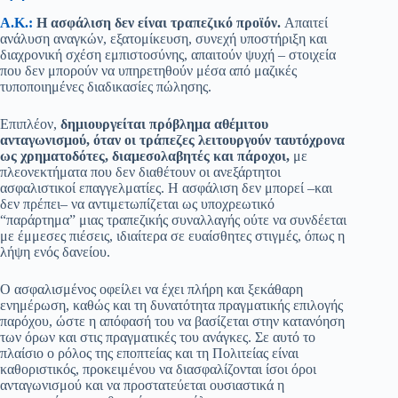
Α.Κ.:
Η ασφάλιση δεν είναι τραπεζικό προϊόν.
Απαιτεί
ανάλυση αναγκών, εξατομίκευση, συνεχή υποστήριξη και
διαχρονική σχέση εμπιστοσύνης, απαιτούν ψυχή – στοιχεία
που δεν μπορούν να υπηρετηθούν μέσα από μαζικές
τυποποιημένες διαδικασίες πώλησης.
Επιπλέον,
δημιουργείται πρόβλημα αθέμιτου
ανταγωνισμού, όταν οι τράπεζες λειτουργούν ταυτόχρονα
ως χρηματοδότες, διαμεσολαβητές και πάροχοι,
με
πλεονεκτήματα που δεν διαθέτουν οι ανεξάρτητοι
ασφαλιστικοί επαγγελματίες. Η ασφάλιση δεν μπορεί –και
δεν πρέπει– να αντιμετωπίζεται ως υποχρεωτικό
“παράρτημα” μιας τραπεζικής συναλλαγής ούτε να συνδέεται
με έμμεσες πιέσεις, ιδιαίτερα σε ευαίσθητες στιγμές, όπως η
λήψη ενός δανείου.
Ο ασφαλισμένος οφείλει να έχει πλήρη και ξεκάθαρη
ενημέρωση, καθώς και τη δυνατότητα πραγματικής επιλογής
παρόχου, ώστε η απόφασή του να βασίζεται στην κατανόηση
των όρων και στις πραγματικές του ανάγκες. Σε αυτό το
πλαίσιο ο ρόλος της εποπτείας και τη Πολιτείας είναι
καθοριστικός, προκειμένου να διασφαλίζονται ίσοι όροι
ανταγωνισμού και να προστατεύεται ουσιαστικά η