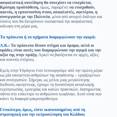
ασφαλιστική συνείδηση θα συνεχίσει να ενισχύεται.
Κρίσιμη προϋπόθεση,
όμως, παραμένει
να ενισχυθούν,
αφενός, η εμπιστοσύνη στους ασφαλιστές, αφετέρου, η
συνεργασία με την Πολιτεία
, μέσα από ανοιχτό διάλογο και
λύσεις που θα διευρύνουν ουσιαστικά την ασφαλιστική
κάλυψη στη χώρα μας.
Τα πρόσωπα ή τα σχήματα διαμορφώνουν την αγορά;
Α.Κ.:
Τα πρόσωπα δίνουν στίγμα και όραμα, αλλά οι
ομάδες είναι αυτές που διαμορφώνουν την αγορά και την
αξία της στην πράξη.
Αρκεί να βασίζονται σε αρχές, αξίες
και κοινούς στόχους.
Εμείς στην Υδρόγειο έτσι λειτουργούμε από την πρώτη μέρα:
ως μία οικογένεια ανθρώπων της ασφάλισης – εργαζομένων
και συνεργατών. Σήμερα, ως μέλος μιας μεγαλύτερης
διεθνούς οικογένειας, έχουμε τη δυνατότητα ανταλλαγής
τεχνογνωσίας, εμπειρίας και καλών πρακτικών, διατηρώντας
πάντα στο επίκεντρο το ανθρώπινο κεφάλαιο. Αυτό είναι που
κάνει τη διαφορά μακροπρόθεσμα.
Γενικότερα, όμως, είστε ικανοποιημένος από τη
στρατηγική και την εκπροσώπηση του Κλάδου;