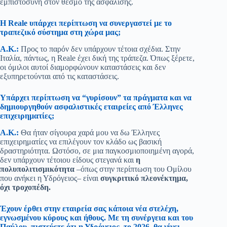
εμπιστοσύνη στον θεσμό της ασφάλισης.
Η Reale υπάρχει περίπτωση να συνεργαστεί με το
τραπεζικό σύστημα στη χώρα μας;
Α.Κ.:
Προς το παρόν δεν υπάρχουν τέτοια σχέδια. Στην
Ιταλία, πάντως, η Reale έχει δική της τράπεζα. Όπως ξέρετε,
οι όμιλοι αυτοί διαμορφώνουν καταστάσεις και δεν
εξυπηρετούνται από τις καταστάσεις.
Υπάρχει περίπτωση να “γυρίσουν” τα πράγματα και να
δημιουργηθούν ασφαλιστικές εταιρείες από Έλληνες
επιχειρηματίες;
Α.Κ.:
Θα ήταν σίγουρα χαρά μου να δω Έλληνες
επιχειρηματίες να επιλέγουν τον κλάδο ως βασική
δραστηριότητα. Ωστόσο, σε μια παγκοσμιοποιημένη αγορά,
δεν υπάρχουν τέτοιου είδους στεγανά και
η
πολυπολιτισμικότητα
–όπως στην περίπτωση του Ομίλου
που ανήκει η Υδρόγειος– είναι
συγκριτικό πλεονέκτημα,
όχι τροχοπέδη.
Έχουν έρθει στην εταιρεία σας κάποια νέα στελέχη,
εγνωσμένου κύρους και ήθους. Με τη συνέργεια και του
Παύλου, πιστεύετε ότι η Υδρόγειος, το 2026, θα γίνει