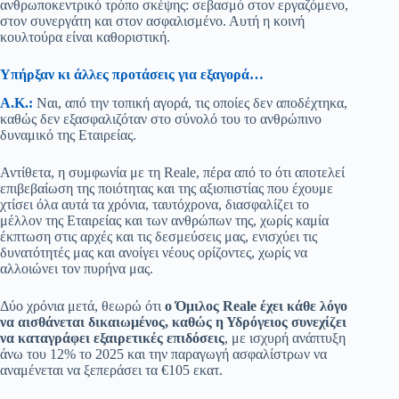
ανθρωποκεντρικό τρόπο σκέψης: σεβασμό στον εργαζόμενο,
στον συνεργάτη και στον ασφαλισμένο. Αυτή η κοινή
κουλτούρα είναι καθοριστική.
Υπήρξαν κι άλλες προτάσεις για εξαγορά…
Α.Κ.:
Ναι, από την τοπική αγορά, τις οποίες δεν αποδέχτηκα,
καθώς δεν εξασφαλιζόταν στο σύνολό του το ανθρώπινο
δυναμικό της Εταιρείας.
Αντίθετα, η συμφωνία με τη Reale, πέρα από το ότι αποτελεί
επιβεβαίωση της ποιότητας και της αξιοπιστίας που έχουμε
χτίσει όλα αυτά τα χρόνια, ταυτόχρονα, διασφαλίζει το
μέλλον της Εταιρείας και των ανθρώπων της, χωρίς καμία
έκπτωση στις αρχές και τις δεσμεύσεις μας, ενισχύει τις
δυνατότητές μας και ανοίγει νέους ορίζοντες, χωρίς να
αλλοιώνει τον πυρήνα μας.
Δύο χρόνια μετά, θεωρώ ότι
ο Όμιλος Reale έχει κάθε λόγο
να αισθάνεται δικαιωμένος, καθώς η Υδρόγειος συνεχίζει
να καταγράφει εξαιρετικές επιδόσεις
, με ισχυρή ανάπτυξη
άνω του 12% το 2025 και την παραγωγή ασφαλίστρων να
αναμένεται να ξεπεράσει τα €105 εκατ.