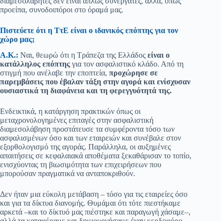
διαμεσολαβητές δεν είναι απλώς συνεργάτες, αλλά, όπως
προείπα, συνοδοιπόροι στο όραμά μας.
Πιστεύετε ότι η ΤτΕ είναι ο ιδανικός επόπτης για τον
χώρο μας;
Α.Κ.:
Ναι, θεωρώ ότι η Τράπεζα της Ελλάδος
είναι ο
κατάλληλος επόπτης
για τον ασφαλιστικό κλάδο. Από τη
στιγμή που ανέλαβε την εποπτεία,
προχώρησε σε
παρεμβάσεις που έβαλαν τάξη στην αγορά και ενίσχυσαν
ουσιαστικά τη διαφάνεια και τη φερεγγυότητά της.
Ενδεικτικά, η κατάργηση πρακτικών όπως οι
μεταχρονολογημένες επιταγές στην ασφαλιστική
διαμεσολάβηση προστάτευσε τα συμφέροντα τόσο των
ασφαλισμένων όσο και των εταιρειών και συνέβαλε στον
εξορθολογισμό της αγοράς. Παράλληλα, οι αυξημένες
απαιτήσεις σε κεφαλαιακά αποθέματα ξεκαθάρισαν το τοπίο,
ενισχύοντας τη βιωσιμότητα των επιχειρήσεων που
μπορούσαν πραγματικά να ανταποκριθούν.
Δεν ήταν μια εύκολη μετάβαση – τόσο για τις εταιρείες όσο
και για τα δίκτυα διανομής. Θυμάμαι ότι τότε πιεστήκαμε
αρκετά –και το δίκτυό μας πιέστηκε και παραγωγή χάσαμε–,
αλλά τα καταφέραμε και δημιουργήσαμε έναν κερδοφόρο