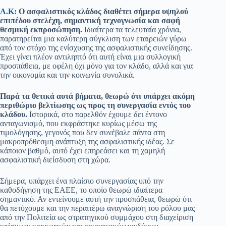
Α.Κ:
Ο ασφαλιστικός κλάδος διαθέτει σήμερα υψηλού
επιπέδου στελέχη, σημαντική τεχνογνωσία και σαφή
θεσμική εκπροσώπηση.
Ιδιαίτερα τα τελευταία χρόνια,
παρατηρείται μια καλύτερη σύγκλιση των εταιρειών γύρω
από τον στόχο της ενίσχυσης της ασφαλιστικής συνείδησης.
Έχει γίνει πλέον αντιληπτό ότι αυτή είναι μια συλλογική
προσπάθεια, με οφέλη όχι μόνο για τον κλάδο, αλλά και για
την οικονομία και την κοινωνία συνολικά.
Παρά τα θετικά αυτά βήματα, θεωρώ ότι υπάρχει ακόμη
περιθώριο βελτίωσης ως προς τη συνεργασία εντός του
κλάδου.
Ιστορικά, στο παρελθόν έχουμε δει έντονο
ανταγωνισμό, που εκφράστηκε κυρίως μέσω της
τιμολόγησης, γεγονός που δεν συνέβαλε πάντα στη
μακροπρόθεσμη ανάπτυξη της ασφαλιστικής ιδέας. Σε
κάποιον βαθμό, αυτό έχει επηρεάσει και τη χαμηλή
ασφαλιστική διείσδυση στη χώρα.
Σήμερα, υπάρχει ένα πλαίσιο συνεργασίας υπό την
καθοδήγηση της ΕΑΕΕ, το οποίο θεωρώ ιδιαίτερα
σημαντικό. Αν εντείνουμε αυτή την προσπάθεια, θεωρώ ότι
θα πετύχουμε και την περαιτέρω αναγνώριση του ρόλου μας
από την Πολιτεία ως στρατηγικού συμμάχου στη διαχείριση