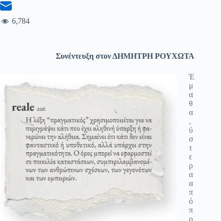
6,784
Συνέντευξη στον ΔΗΜΗΤΡΗ ΡΟΥΧΩΤΑ
Έ
μ
α
θ
α
,
ύ
σ
τ
ε
ρ
α
α
π
ό
π
ο