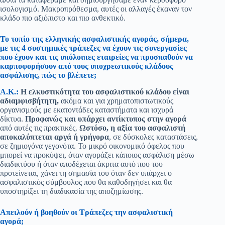
ισολογισμό. Μακροπρόθεσμα, αυτές οι αλλαγές έκαναν τον
κλάδο πιο αξιόπιστο και πιο ανθεκτικό.
Το τοπίο της ελληνικής ασφαλιστικής αγοράς, σήμερα,
με τις 4 συστημικές τράπεζες να έχουν τις συνεργασίες
που έχουν και τις υπόλοιπες εταιρείες να προσπαθούν να
καρποφορήσουν από τους υποχρεωτικούς κλάδους
ασφάλισης, πώς το βλέπετε;
Α.Κ.:
Η ελκυστικότητα του ασφαλιστικού κλάδου είναι
αδιαμφισβήτητη,
ακόμα και για χρηματοπιστωτικούς
οργανισμούς με εκατοντάδες καταστήματα και ισχυρά
δίκτυα.
Προφανώς και υπάρχει αντίκτυπος στην αγορά
από αυτές τις πρακτικές.
Ωστόσο, η αξία του ασφαλιστή
αποκαλύπτεται αργά ή γρήγορα
, σε δύσκολες καταστάσεις,
σε ζημιογόνα γεγονότα. Το μικρό οικονομικό όφελος που
μπορεί να προκύψει, όταν αγοράζει κάποιος ασφάλιση μέσω
διαδικτύου ή όταν αποδέχεται άκριτα αυτό που του
προτείνεται, χάνει τη σημασία του όταν δεν υπάρχει ο
ασφαλιστικός σύμβουλος που θα καθοδηγήσει και θα
υποστηρίξει τη διαδικασία της αποζημίωσης.
Απειλούν ή βοηθούν οι Τράπεζες την ασφαλιστική
αγορά;