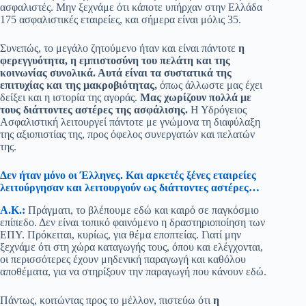
ασφαλιστές. Μην ξεχνάμε ότι κάποτε υπήρχαν στην Ελλάδα
175 ασφαλιστικές εταιρείες, και σήμερα είναι μόλις 35.
Συνεπώς, το μεγάλο ζητούμενο ήταν και είναι πάντοτε
η
φερεγγυότητα, η εμπιστοσύνη του πελάτη και της
κοινωνίας συνολικά. Αυτά είναι τα συστατικά της
επιτυχίας και της μακροβιότητας,
όπως άλλωστε μας έχει
δείξει και η ιστορία της αγοράς.
Μας χωρίζουν πολλά με
τους διάττοντες αστέρες της ασφάλισης.
Η Υδρόγειος
Ασφαλιστική λειτουργεί πάντοτε με γνώμονα τη διαφύλαξη
της αξιοπιστίας της, προς όφελος συνεργατών και πελατών
της.
Δεν ήταν μόνο οι Έλληνες. Και αρκετές ξένες εταιρείες
λειτούργησαν και λειτουργούν ως διάττοντες αστέρες…
Α.Κ.:
Πράγματι, το βλέπουμε εδώ και καιρό σε παγκόσμιο
επίπεδο. Δεν είναι τοπικό φαινόμενο η δραστηριοποίηση των
ΕΠΥ. Πρόκειται, κυρίως, για θέμα εποπτείας. Γιατί μην
ξεχνάμε ότι στη χώρα καταγωγής τους, όπου και ελέγχονται,
οι περισσότερες έχουν μηδενική παραγωγή και καθόλου
αποθέματα, για να στηρίξουν την παραγωγή που κάνουν εδώ.
Πάντως, κοιτώντας προς το μέλλον, πιστεύω ότι
η