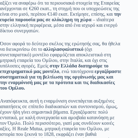
αξίζει να αναφέρω ότι τα περιουσιακά στοιχεία της Εταιρείας
ανέρχονται σε €260 εκατ., τη στιγμή που οι υποχρεώσεις της
είναι στο μισό, περίπου €140 εκατ. Εκτίμησε, επίσης, και
την
ευρεία παρουσία μας σε ολόκληρη τη χώρα
– ιδιαίτερα
στην ελληνική περιφέρεια, μέσα από ένα ισχυρό και ενεργό
δίκτυο συνεργατών.
Όσον αφορά το δεύτερο σκέλος της ερώτησής σας, θα ήθελα
να διευκρινίσω ότι το
αλληλασφαλιστικό
(όχι
συνεταιριστικό) μοντέλο εφαρμόζεται αποκλειστικά στη
μητρική εταιρεία του Ομίλου, στην Ιταλία, και όχι στις
υπόλοιπες αγορές. Εμείς
στην Ελλάδα διατηρούμε το
επιχειρηματικό μας μοντέλο
, ενώ ταυτόχρονα
εργαζόμαστε
συστηματικά για τη βελτίωση της οργάνωσής μας και
την εναρμόνισή μας με τα πρότυπα και τις διαδικασίες
του Ομίλου.
Αναπόφευκτα, αυτή η εναρμόνιση συνεπάγεται αυξημένες
απαιτήσεις σε επίπεδο διαδικασιών και συντονισμού, όμως,
έχουν ήδη γίνει σημαντικά βήματα. Εργαζόμαστε πολύ
εντατικά, με καλή συνεργασία και αμοιβαία κατανόηση με
τον Όμιλο. Πολύ περισσότερο, γιατί μας συνδέουν κοινές
αξίες. Η Reale Mutua, μητρική εταιρεία του Ομίλου, με
ιστορία που ξεκινά το 1828, εκφράζει έναν βαθιά