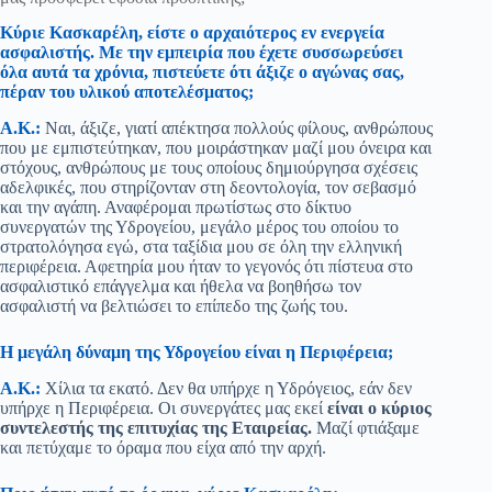
Κύριε Κασκαρέλη, είστε ο αρχαιότερος εν ενεργεία
ασφαλιστής. Με την εμπειρία που έχετε συσσωρεύσει
όλα αυτά τα χρόνια, πιστεύετε ότι άξιζε ο αγώνας σας,
πέραν του υλικού αποτελέσματος;
Α.Κ.:
Ναι, άξιζε, γιατί απέκτησα πολλούς φίλους, ανθρώπους
που με εμπιστεύτηκαν, που μοιράστηκαν μαζί μου όνειρα και
στόχους, ανθρώπους με τους οποίους δημιούργησα σχέσεις
αδελφικές, που στηρίζονταν στη δεοντολογία, τον σεβασμό
και την αγάπη. Αναφέρομαι πρωτίστως στο δίκτυο
συνεργατών της Υδρογείου, μεγάλο μέρος του οποίου το
στρατολόγησα εγώ, στα ταξίδια μου σε όλη την ελληνική
περιφέρεια. Αφετηρία μου ήταν το γεγονός ότι πίστευα στο
ασφαλιστικό επάγγελμα και ήθελα να βοηθήσω τον
ασφαλιστή να βελτιώσει το επίπεδο της ζωής του.
Η μεγάλη δύναμη της Υδρογείου είναι η Περιφέρεια;
Α.Κ.:
Χίλια τα εκατό. Δεν θα υπήρχε η Υδρόγειος, εάν δεν
υπήρχε η Περιφέρεια. Οι συνεργάτες μας εκεί
είναι ο κύριος
συντελεστής της επιτυχίας της Εταιρείας.
Μαζί φτιάξαμε
και πετύχαμε το όραμα που είχα από την αρχή.