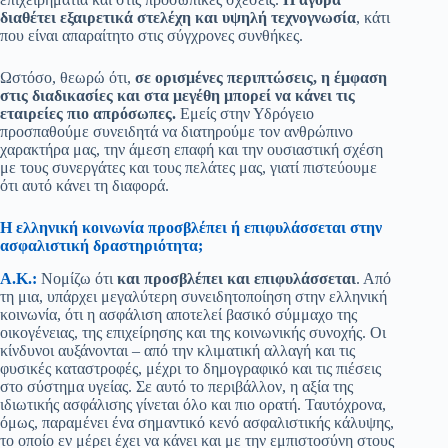
διαθέτει εξαιρετικά στελέχη και υψηλή τεχνογνωσία
, κάτι
που είναι απαραίτητο στις σύγχρονες συνθήκες.
Ωστόσο, θεωρώ ότι,
σε ορισμένες περιπτώσεις, η έμφαση
στις διαδικασίες και στα μεγέθη μπορεί να κάνει τις
εταιρείες πιο απρόσωπες.
Εμείς στην Υδρόγειο
προσπαθούμε συνειδητά να διατηρούμε τον ανθρώπινο
χαρακτήρα μας, την άμεση επαφή και την ουσιαστική σχέση
με τους συνεργάτες και τους πελάτες μας, γιατί πιστεύουμε
ότι αυτό κάνει τη διαφορά.
Η ελληνική κοινωνία προσβλέπει ή επιφυλάσσεται στην
ασφαλιστική δραστηριότητα;
Α.Κ.:
Νομίζω ότι
και προσβλέπει και επιφυλάσσεται
. Από
τη μια, υπάρχει μεγαλύτερη συνειδητοποίηση στην ελληνική
κοινωνία, ότι η ασφάλιση αποτελεί βασικό σύμμαχο της
οικογένειας, της επιχείρησης και της κοινωνικής συνοχής. Οι
κίνδυνοι αυξάνονται – από την κλιματική αλλαγή και τις
φυσικές καταστροφές, μέχρι το δημογραφικό και τις πιέσεις
στο σύστημα υγείας. Σε αυτό το περιβάλλον, η αξία της
ιδιωτικής ασφάλισης γίνεται όλο και πιο ορατή. Ταυτόχρονα,
όμως, παραμένει ένα σημαντικό κενό ασφαλιστικής κάλυψης,
το οποίο εν μέρει έχει να κάνει και με την εμπιστοσύνη στους