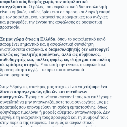
ασφαλιστικός θεσμός χωρίς τον ασφαλιστικό
επαγγελματία.
Ο ρόλος του ασφαλιστικού διαμεσολαβητή
είναι κομβικός, καθώς βρίσκεται σε άμεση και διαρκή επαφή
με τον ασφαλισμένο, κατανοεί τις πραγματικές του ανάγκες
και μεταφράζει την έννοια της ασφάλισης σε ουσιαστική
προστασία.
Σε μια χώρα όπως η Ελλάδα
, όπου το ασφαλιστικό κενό
παραμένει σημαντικό και η ασφαλιστική συνείδηση
αναπτύσσεται σταδιακά,
ο διαμεσολαβητής δεν λειτουργεί
απλώς ως πωλητής προϊόντων, αλλά ως σύμβουλος,
καθοδηγητής και, πολλές φορές, ως στήριγμα του πολίτη
σε κρίσιμες στιγμές
. Υπό αυτή την έννοια, η ασφαλιστική
δραστηριότητα αγγίζει τα όρια του κοινωνικού
λειτουργήματος.
Στην Υδρόγειο, σταθερός μας στόχος είναι να
χτίζουμε ένα
δίκτυο παραγωγικών, ηθικών και υπεύθυνων
συνεργατών.
Έχουμε συνέπεια απέναντί τους και επιλέγουμε
συνειδητά να μην ανταγωνιζόμαστε τους συνεργάτες μας με
πρακτικές που υπονομεύουν τη σχέση εμπιστοσύνης, όπως
φθηνότερα τιμολόγια ή μορφές αθέμιτου ανταγωνισμού. Δεν
ξεχνάμε τη διαχρονική τους προσφορά και τη συμβολή τους
στην πορεία της εταιρείας. Για εμάς οι ασφαλιστικοί