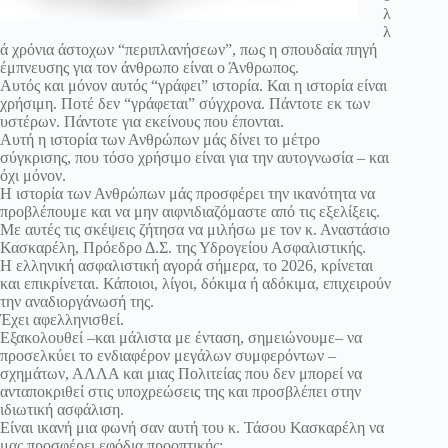
λ
λ
ά χρόνια άστοχων “περιπλανήσεων”, πως η σπουδαία πηγή
έμπνευσης για τον άνθρωπο είναι ο Άνθρωπος.
Αυτός και μόνον αυτός “γράφει” ιστορία. Και η ιστορία είναι
χρήσιμη. Ποτέ δεν “γράφεται” σύγχρονα. Πάντοτε εκ των
υστέρων. Πάντοτε για εκείνους που έπονται.
Αυτή η ιστορία των Ανθρώπων μάς δίνει το μέτρο
σύγκρισης, που τόσο χρήσιμο είναι για την αυτογνωσία – και
όχι μόνον.
Η ιστορία των Ανθρώπων μάς προσφέρει την ικανότητα να
προβλέπουμε και να μην αιφνιδιαζόμαστε από τις εξελίξεις.
Με αυτές τις σκέψεις ζήτησα να μιλήσω με τον κ. Αναστάσιο
Κασκαρέλη, Πρόεδρο Δ.Σ. της Υδρογείου Ασφαλιστικής.
Η ελληνική ασφαλιστική αγορά σήμερα, το 2026, κρίνεται
και επικρίνεται. Κάποιοι, λίγοι, δόκιμα ή αδόκιμα, επιχειρούν
την αναδιοργάνωσή της.
Έχει αφελληνισθεί.
Εξακολουθεί –και μάλιστα με ένταση, σημειώνουμε– να
προσελκύει το ενδιαφέρον μεγάλων συμφερόντων –
σχημάτων, ΑΛΛΑ και μιας Πολιτείας που δεν μπορεί να
ανταποκριθεί στις υποχρεώσεις της και προσβλέπει στην
ιδιωτική ασφάλιση.
Είναι ικανή μια φωνή σαν αυτή του κ. Τάσου Κασκαρέλη να
μας προσφέρει εφόδια προοπτικής;