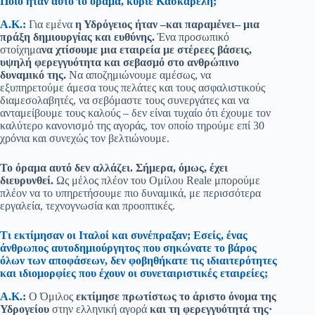
Ποιο ήταν αυτό το όραμα, κύριε Κασκαρέλη;
Α.Κ.:
Για εμένα
η Υδρόγειος ήταν –και παραμένει– μια
πράξη δημιουργίας και ευθύνης.
Ένα προσωπικό
στοίχημα
να χτίσουμε μια εταιρεία με στέρεες βάσεις,
υψηλή φερεγγυότητα και σεβασμό στο ανθρώπινο
δυναμικό της.
Να αποζημιώνουμε αμέσως, να
εξυπηρετούμε άμεσα τους πελάτες και τους ασφαλιστικούς
διαμεσολαβητές, να σεβόμαστε τους συνεργάτες και να
ανταμείβουμε τους καλούς – δεν είναι τυχαίο ότι έχουμε τον
καλύτερο κανονισμό της αγοράς, τον οποίο τηρούμε επί 30
χρόνια και συνεχώς τον βελτιώνουμε.
Το όραμα αυτό δεν αλλάζει. Σήμερα, όμως, έχει
διευρυνθεί.
Ως μέλος πλέον του Ομίλου Reale μπορούμε
πλέον να το υπηρετήσουμε πιο δυναμικά, με περισσότερα
εργαλεία, τεχνογνωσία και προοπτικές.
Τι εκτίμησαν οι Ιταλοί και συνέπραξαν; Εσείς, ένας
άνθρωπος αυτοδημιούργητος που σηκώνατε το βάρος
όλων των αποφάσεων, δεν φοβηθήκατε τις ιδιαιτερότητες
και ιδιομορφίες που έχουν οι συνεταιριστικές εταιρείες;
Α.Κ.:
Ο Όμιλος
εκτίμησε πρωτίστως το άριστο όνομα της
Υδρογείου
στην ελληνική αγορά
και τη φερεγγυότητά της·