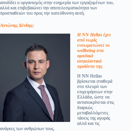
αποδίδει ο οργανισμός στην ευημερία των εργαζομένων του,
αλλά και επιβεβαιώνει την αποτελεσματικότητα των
προσπαθειών του προς την κατεύθυνση αυτή.
Αντώνης Δένδης:
Η ΝΝ Hellas έχει
από νωρίς
ενσωματώσει το
wellbeing στα
ομαδικά
ασφαλιστικά
προϊόντα της
Η ΝΝ Hellas
βρίσκεται σταθερά
στο πλευρό των
επιχειρήσεων στην
Ελλάδα, ώστε να
ανταποκρίνεται στις
διαρκώς
μεταβαλλόμενες
τάσεις της αγοράς
αλλά και τις
ανάγκες των ανθρώπων τους.