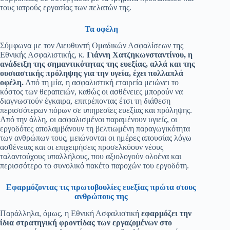
τους ιατρούς εργασίας των πελατών της.
Τα οφέλη
Σύμφωνα με τον Διευθυντή Ομαδικών Ασφαλίσεων της
Εθνικής Ασφαλιστικής, κ.
Γιάννη Χατζηκωνσταντίνου, η
ανάδειξη της σημαντικότητας της ευεξίας, αλλά και της
ουσιαστικής πρόληψης για την υγεία, έχει πολλαπλά
οφέλη.
Από τη μία, η ασφαλιστική εταιρεία μειώνει το
κόστος των θεραπειών, καθώς οι ασθένειες μπορούν να
διαγνωστούν έγκαιρα, επιτρέποντας έτσι τη διάθεση
περισσότερων πόρων σε υπηρεσίες ευεξίας και πρόληψης.
Από την άλλη, οι ασφαλισμένοι παραμένουν υγιείς, οι
εργοδότες απολαμβάνουν τη βελτιωμένη παραγωγικότητα
των ανθρώπων τους, μειώνονται οι ημέρες απουσίας λόγω
ασθένειας και οι επιχειρήσεις προσελκύουν νέους
ταλαντούχους υπαλλήλους, που αξιολογούν ολοένα και
περισσότερο το συνολικό πακέτο παροχών του εργοδότη.
Εφαρμόζοντας τις πρωτοβουλίες ευεξίας πρώτα στους
ανθρώπους της
Παράλληλα, όμως, η Εθνική Ασφαλιστική
εφαρμόζει την
ίδια στρατηγική φροντίδας των εργαζομένων στο