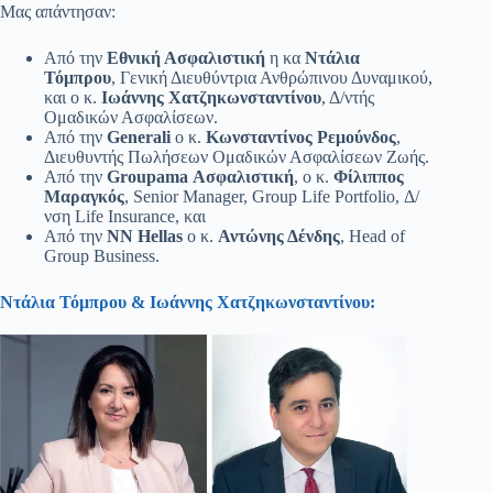
Μας απάντησαν:
Από την
Εθνική Ασφαλιστική
η κα
Ντάλια
Τόμπρου
, Γενική Διευθύντρια Ανθρώπινου Δυναμικού,
και ο κ.
Ιωάννης Χατζηκωνσταντίνου
, Δ/ντής
Ομαδικών Ασφαλίσεων.
Από την
Generali
ο κ.
Κωνσταντίνος Ρεμούνδος
,
Διευθυντής Πωλήσεων Ομαδικών Ασφαλίσεων Ζωής.
Από την
Groupama Ασφαλιστική
, ο κ.
Φίλιππος
Mαραγκός
, Senior Manager, Group Life Portfolio, Δ/
νση Life Insurance, και
Από την
NN Hellas
ο κ.
Αντώνης Δένδης
, Head of
Group Business.
Ντάλια Τόμπρου & Ιωάννης Χατζηκωνσταντίνου: