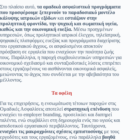
Στο πλαίσιο αυτό,
τα ομαδικά ασφαλιστικά προγράμματα
που προσφέρουμε ξεπερνούν το παραδοσιακό μοντέλο
κάλυψης ιατρικών εξόδων
και
εστιάζουν στην
προληπτική φροντίδα, την ψυχική και σωματική υγεία,
καθώς και την οικονομική ευεξία.
Μέσω προηγμένων
υπηρεσιών, όπως προληπτικοί ιατρικοί έλεγχοι, τηλεϊατρική,
ψηφιακές πλατφόρμες ευεξίας και προγράμματα διαχείρισης
του εργασιακού άγχους, οι ασφαλισμένοι αποκτούν
πρόσβαση σε εργαλεία που ενισχύουν την ποιότητα ζωής
τους. Παράλληλα, η παροχή συμβουλευτικών υπηρεσιών για
οικονομικό σχεδιασμό και συνταξιοδοτικές λύσεις επιτρέπει
στους εργαζομένους να αισθάνονται οικονομικά ασφαλείς,
μειώνοντας το άγχος που συνδέεται με την αβεβαιότητα του
μέλλοντος.
Τα οφέλη
Για τις επιχειρήσεις, η ενσωμάτωση τέτοιων παροχών στις
Ομαδικές Ασφαλίσεις αποτελεί
στρατηγική επένδυση
που
ενισχύει το employer branding, προσελκύει και διατηρεί
ταλέντα, ενώ συμβάλλει στη δημιουργία ενός πιο υγιούς και
αποδοτικού εργασιακού περιβάλλοντος. Ταυτόχρονα,
ενισχύει τις μακροχρόνιες σχέσεις εμπιστοσύνης
με τους
εργοδότες και τους εργαζομένους, ενώ παράλληλα
βοηθά