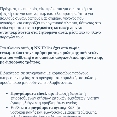
Πράγματι, η ευημερία, είτε πρόκειται για σωματική και
ψυχική είτε για οικονομική, αποτελεί προτεραιότητα για
πολλούς συνανθρώπους μας σήμερα, γεγονός που
αναπόφευκτα επηρεάζει το εργασιακό πλαίσιο, θέτοντας στο
επίκεντρο το
πώς οι εργοδότες καταφέρνουν να
ανταποκρίνονται στα ζητούμενα αυτά
, μέσα από το πλάνο
παροχών τους.
Στο πλαίσιο αυτό,
η ΝΝ Hellas έχει από νωρίς
ενσωματώσει την παράμετρο της πρόληψης ασθενειών
και του wellbeing στα ομαδικά ασφαλιστικά προϊόντα της
με διάφορους τρόπους.
Ειδικότερα, σε συνεργασία με κορυφαίους παρόχους
υπηρεσιών υγείας, στα προγράμματα ομαδικής ασφάλισης
προσωπικού μπορούν να περιλαμβάνονται:
Προγράμματα check-up:
Παροχή δωρεάν ή
επιδοτούμενων ετήσιων ιατρικών εξετάσεων, για την
έγκαιρη διάγνωση προβλημάτων υγείας.
Ευέλικτα προγράμματα υγείας:
Κάλυψη
νοσοκομειακής και εξωνοσοκομειακής περίθαλψης,
ειδικές παροχές, όπως κάλυψη επείγουσας