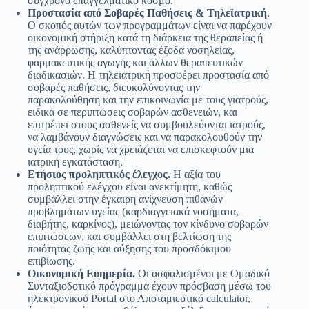
σύγχρονο επαγγελματικό κόσμο.
Προστασία από Σοβαρές Παθήσεις & Τηλεϊατρική
.
Ο σκοπός αυτών των προγραμμάτων είναι να παρέχουν
οικονομική στήριξη κατά τη διάρκεια της θεραπείας ή
της ανάρρωσης, καλύπτοντας έξοδα νοσηλείας,
φαρμακευτικής αγωγής και άλλων θεραπευτικών
διαδικασιών. H τηλεϊατρική προσφέρει προστασία από
σοβαρές παθήσεις, διευκολύνοντας την
παρακολούθηση και την επικοινωνία με τους γιατρούς,
ειδικά σε περιπτώσεις σοβαρών ασθενειών, και
επιτρέπει στους ασθενείς να συμβουλεύονται ιατρούς,
να λαμβάνουν διαγνώσεις και να παρακολουθούν την
υγεία τους, χωρίς να χρειάζεται να επισκεφτούν μια
ιατρική εγκατάσταση.
Ετήσιος προληπτικός έλεγχος.
Η αξία του
προληπτικού ελέγχου είναι ανεκτίμητη, καθώς
συμβάλλει στην έγκαιρη ανίχνευση πιθανών
προβλημάτων υγείας (καρδιαγγειακά νοσήματα,
διαβήτης, καρκίνος), μειώνοντας τον κίνδυνο σοβαρών
επιπτώσεων, και συμβάλλει στη βελτίωση της
ποιότητας ζωής και αύξησης του προσδόκιμου
επιβίωσης.
Οικονομική Ευημερία.
Οι ασφαλισμένοι με Ομαδικό
Συνταξιοδοτικό πρόγραμμα έχουν πρόσβαση μέσω του
ηλεκτρονικού Portal στο Αποταμιευτικό calculator,