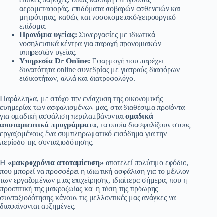
αερομεταφοράς, επιδόματα σοβαρών ασθενειών και
μητρότητας, καθώς και νοσοκομειακό/χειρουργικό
επίδομα.
Προνόμια υγείας:
Συνεργασίες με ιδιωτικά
νοσηλευτικά κέντρα για παροχή προνομιακών
υπηρεσιών υγείας.
Υπηρεσία Dr Online:
Εφαρμογή που παρέχει
δυνατότητα online συνεδρίας με γιατρούς διαφόρων
ειδικοτήτων, αλλά και διατροφολόγο.
Παράλληλα, με στόχο την ενίσχυση της οικονομικής
ευημερίας των ασφαλισμένων μας, στα διαθέσιμα προϊόντα
για ομαδική ασφάλιση περιλαμβάνονται
ομαδικά
αποταμιευτικά προγράμματα
, τα οποία διασφαλίζουν στους
εργαζομένους ένα συμπληρωματικό εισόδημα για την
περίοδο της συνταξιοδότησης.
Η
«μακροχρόνια αποταμίευση»
αποτελεί πολύτιμο εφόδιο,
που μπορεί να προσφέρει η ιδιωτική ασφάλιση για το μέλλον
των εργαζομένων μιας επιχείρησης, ιδιαίτερα σήμερα, που η
προοπτική της μακροζωίας και η τάση της πρόωρης
συνταξιοδότησης κάνουν τις μελλοντικές μας ανάγκες να
διαφαίνονται αυξημένες.