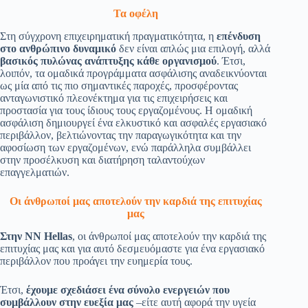
Τα οφέλη
Στη σύγχρονη επιχειρηματική πραγματικότητα, η
επένδυση
στο ανθρώπινο δυναμικό
δεν είναι απλώς μια επιλογή, αλλά
βασικός πυλώνας ανάπτυξης κάθε οργανισμού
. Έτσι,
λοιπόν, τα ομαδικά προγράμματα ασφάλισης αναδεικνύονται
ως μία από τις πιο σημαντικές παροχές, προσφέροντας
ανταγωνιστικό πλεονέκτημα για τις επιχειρήσεις και
προστασία για τους ίδιους τους εργαζομένους. Η ομαδική
ασφάλιση δημιουργεί ένα ελκυστικό και ασφαλές εργασιακό
περιβάλλον, βελτιώνοντας την παραγωγικότητα και την
αφοσίωση των εργαζομένων, ενώ παράλληλα συμβάλλει
στην προσέλκυση και διατήρηση ταλαντούχων
επαγγελματιών.
Οι άνθρωποί μας αποτελούν την καρδιά της επιτυχίας
μας
Στην NN Hellas
, οι άνθρωποί μας αποτελούν την καρδιά της
επιτυχίας μας και για αυτό δεσμευόμαστε για ένα εργασιακό
περιβάλλον που προάγει την ευημερία τους.
Έτσι,
έχουμε σχεδιάσει ένα σύνολο ενεργειών που
συμβάλλουν στην ευεξία μας
–είτε αυτή αφορά την υγεία