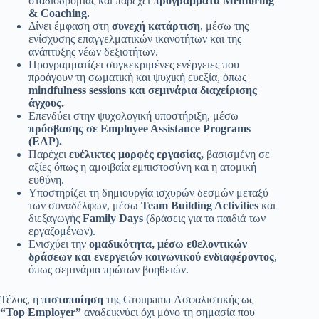
σταδιοδρομίας και παρέχει
προγράμματα Mentoring
& Coaching.
Δίνει έμφαση στη
συνεχή κατάρτιση
, μέσω της
ενίσχυσης επαγγελματικών ικανοτήτων και της
ανάπτυξης νέων δεξιοτήτων.
Προγραμματίζει συγκεκριμένες ενέργειες που
προάγουν τη σωματική και ψυχική ευεξία, όπως
mindfulness sessions και σεμινάρια διαχείρισης
άγχους.
Επενδύει στην ψυχολογική υποστήριξη, μέσω
πρόσβασης σε Employee Assistance Programs
(EAP).
Παρέχει
ευέλικτες μορφές εργασίας,
βασισμένη σε
αξίες όπως η αμοιβαία εμπιστοσύνη και η ατομική
ευθύνη.
Υποστηρίζει τη δημιουργία ισχυρών δεσμών μεταξύ
των συναδέλφων, μέσω
Team Building Activities
και
διεξαγωγής
Family Days
(δράσεις για τα παιδιά των
εργαζομένων).
Ενισχύει την
ομαδικότητα, μέσω εθελοντικών
δράσεων και ενεργειών κοινωνικού ενδιαφέροντος
,
όπως σεμινάρια πρώτων βοηθειών.
Τέλος, η
πιστοποίηση
της Groupama Ασφαλιστικής ως
“Top Employer”
αναδεικνύει όχι μόνο τη σημασία που