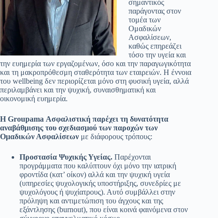
σημαντικός
παράγοντας στον
τομέα των
Ομαδικών
Ασφαλίσεων,
καθώς επηρεάζει
τόσο την υγεία και
την ευημερία των εργαζομένων, όσο και την παραγωγικότητα
και τη μακροπρόθεσμη σταθερότητα των εταιρειών. Η έννοια
του wellbeing δεν περιορίζεται μόνο στη φυσική υγεία, αλλά
περιλαμβάνει και την ψυχική, συναισθηματική και
οικονομική ευημερία.
Η Groupama Ασφαλιστική παρέχει τη δυνατότητα
αναβάθμισης του σχεδιασμού των παροχών των
Ομαδικών Ασφαλίσεων
με διάφορους τρόπους:
Προστασία Ψυχικής Υγείας.
Παρέχονται
προγράμματα που καλύπτουν όχι μόνο την ιατρική
φροντίδα (κατ’ οίκον) αλλά και την ψυχική υγεία
(υπηρεσίες ψυχολογικής υποστήριξης, συνεδρίες με
ψυχολόγους ή ψυχίατρους). Αυτό συμβάλλει στην
πρόληψη και αντιμετώπιση του άγχους και της
εξάντλησης (burnout), που είναι κοινά φαινόμενα στον