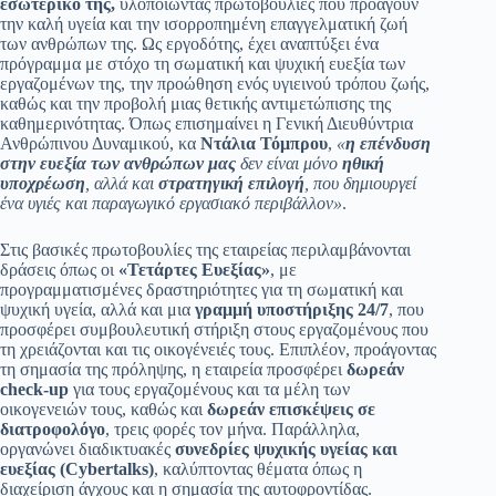
εσωτερικό της,
υλοποιώντας πρωτοβουλίες που προάγουν
την καλή υγεία και την ισορροπημένη επαγγελματική ζωή
των ανθρώπων της. Ως εργοδότης, έχει αναπτύξει ένα
πρόγραμμα με στόχο τη σωματική και ψυχική ευεξία των
εργαζομένων της, την προώθηση ενός υγιεινού τρόπου ζωής,
καθώς και την προβολή μιας θετικής αντιμετώπισης της
καθημερινότητας. Όπως επισημαίνει η Γενική Διευθύντρια
Ανθρώπινου Δυναμικού, κα
Ντάλια Τόμπρου
,
«
η επένδυση
στην ευεξία των ανθρώπων μας
δεν είναι μόνο
ηθική
υποχρέωση
, αλλά και
στρατηγική επιλογή
, που δημιουργεί
ένα υγιές και παραγωγικό εργασιακό περιβάλλον»
.
Στις βασικές πρωτοβουλίες της εταιρείας περιλαμβάνονται
δράσεις όπως οι
«Τετάρτες Ευεξίας»
, με
προγραμματισμένες δραστηριότητες για τη σωματική και
ψυχική υγεία, αλλά και μια
γραμμή υποστήριξης 24/7
, που
προσφέρει συμβουλευτική στήριξη στους εργαζομένους που
τη χρειάζονται και τις οικογένειές τους. Επιπλέον, προάγοντας
τη σημασία της πρόληψης, η εταιρεία προσφέρει
δωρεάν
check-up
για τους εργαζομένους και τα μέλη των
οικογενειών τους, καθώς και
δωρεάν επισκέψεις
σε
διατροφολόγο
, τρεις φορές τον μήνα. Παράλληλα,
οργανώνει διαδικτυακές
συνεδρίες ψυχικής υγείας και
ευεξίας (Cybertalks)
, καλύπτοντας θέματα όπως η
διαχείριση άγχους και η σημασία της αυτοφροντίδας.