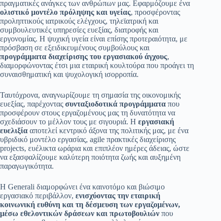
πραγματικές ανάγκες των ανθρώπων μας. Εφαρμόζουμε ένα
ολιστικό μοντέλο πρόληψης και υγείας
, προσφέροντας
προληπτικούς ιατρικούς ελέγχους, τηλεϊατρική και
συμβουλευτικές υπηρεσίες ευεξίας, διατροφής και
εργονομίας. Η ψυχική υγεία είναι επίσης προτεραιότητα, με
πρόσβαση σε εξειδικευμένους συμβούλους και
προγράμματα διαχείρισης του εργασιακού άγχους
,
διαμορφώνοντας έτσι μια εταιρική κουλτούρα που προάγει τη
συναισθηματική και ψυχολογική ισορροπία.
Ταυτόχρονα, αναγνωρίζουμε τη σημασία της οικονομικής
ευεξίας, παρέχοντας
συνταξιοδοτικά προγράμματα
που
προσφέρουν στους εργαζομένους μας τη δυνατότητα να
σχεδιάσουν το μέλλον τους με σιγουριά. Η
εργασιακή
ευελιξία
αποτελεί κεντρικό άξονα της πολιτικής μας, με ένα
υβριδικό μοντέλο εργασίας, agile πρακτικές διαχείρισης
projects, ευέλικτα ωράρια και επιπλέον ημέρες άδειας, ώστε
να εξασφαλίζουμε καλύτερη ποιότητα ζωής και αυξημένη
παραγωγικότητα.
Η Generali διαμορφώνει ένα καινοτόμο και βιώσιμο
εργασιακό περιβάλλον,
ενισχύοντας την εταιρική
κοινωνική ευθύνη και τη δέσμευση των εργαζομένων,
μέσω εθελοντικών δράσεων και πρωτοβουλιών
που