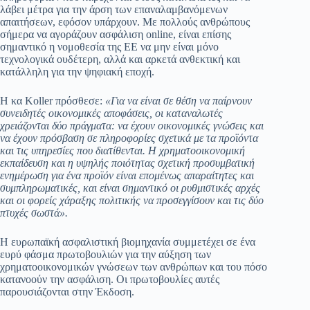
λάβει μέτρα για την άρση των επαναλαμβανόμενων
απαιτήσεων, εφόσον υπάρχουν. Με πολλούς ανθρώπους
σήμερα να αγοράζουν ασφάλιση online, είναι επίσης
σημαντικό η νομοθεσία της ΕΕ να μην είναι μόνο
τεχνολογικά ουδέτερη, αλλά και αρκετά ανθεκτική και
κατάλληλη για την ψηφιακή εποχή.
Η κα Koller πρόσθεσε:
«Για να είναι σε θέση να παίρνουν
συνειδητές οικονομικές αποφάσεις, οι καταναλωτές
χρειάζονται δύο πράγματα: να έχουν οικονομικές γνώσεις και
να έχουν πρόσβαση σε πληροφορίες σχετικά με τα προϊόντα
και τις υπηρεσίες που διατίθενται. Η χρηματοοικονομική
εκπαίδευση και η υψηλής ποιότητας σχετική προσυμβατική
ενημέρωση για ένα προϊόν είναι επομένως απαραίτητες και
συμπληρωματικές, και είναι σημαντικό οι ρυθμιστικές αρχές
και οι φορείς χάραξης πολιτικής να προσεγγίσουν και τις δύο
πτυχές σωστά».
Η ευρωπαϊκή ασφαλιστική βιομηχανία συμμετέχει σε ένα
ευρύ φάσμα πρωτοβουλιών για την αύξηση των
χρηματοοικονομικών γνώσεων των ανθρώπων και του πόσο
κατανοούν την ασφάλιση. Οι πρωτοβουλίες αυτές
παρουσιάζονται στην Έκδοση.