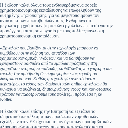
Η έκδοση καλεί όλους τους ενδιαφερόμενους φορείς
χρηματοοικονομικής εκπαίδευσης να επωφεληθούν της
αυξημένης ψηφιοποίησης, για να μεγιστοποιήσουν τον
αντίκτυπο των πρωτοβουλιών τους. Ενθαρρύνει τη
μεγαλύτερη χρήση των ψηφιακών εργαλείων ως μέσο για την
προσέγγιση και τη συνεργασία με τους πολίτες πάνω στη
χρηματοοικονομική εκπαίδευση.
«Εργαλεία που βασίζονται στην τεχνολογία μπορούν να
συμβάλουν στην αύξηση του επιπέδου των
χρηματοοικονομικών γνώσεων και να βοηθήσουν να
ξεπεραστούν ορισμένα από τα εμπόδια πρόσβασης στη
χρηματοοικονομική εκπαίδευση, καθιστώντας πιο γρήγορη και
εύκολη την πρόσβαση σε πληροφορίες ενός ευρύτερου
δυνητικού κοινού. Καθώς η τεχνολογία αναπτύσσεται
περαιτέρω, το εύρος των διαδραστικών online εργαλείων θα
συνεχίσει να αυξάνεται, δημιουργώντας νέους και καινοτόμους
τρόπους να παροτρύνουμε τους πολίτες»,
πρόσθεσε η κα
Koller.
Η έκδοση καλεί επίσης την Επιτροπή να εξετάσει το
σωρευτικό αποτέλεσμα των πρόσφατων νομοθετικών
εξελίξεων στην ΕΕ σχετικά με τον όγκο των προσυμβατικών
πληροφοριών που παρέχονται στους καταναλωτές και να