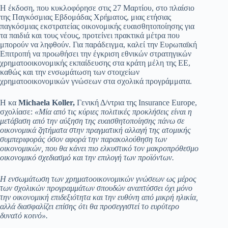
Η έκδοση, που κυκλοφόρησε στις 27 Μαρτίου, στο πλαίσιο
της Παγκόσμιας Εβδομάδας Χρήματος, μιας ετήσιας
παγκόσμιας εκστρατείας οικονομικής ευαισθητοποίησης για
τα παιδιά και τους νέους, προτείνει πρακτικά μέτρα που
μπορούν να ληφθούν. Για παράδειγμα, καλεί την Ευρωπαϊκή
Επιτροπή να προωθήσει την έγκριση εθνικών στρατηγικών
χρηματοοικονομικής εκπαίδευσης στα κράτη μέλη της ΕΕ,
καθώς και την ενσωμάτωση των στοιχείων
χρηματοοικονομικών γνώσεων στα σχολικά προγράμματα.
Η κα
Michaela
Koller
,
Γενική Δ/ντρια της Insurance Europe,
σχολίασε:
«Μία από τις κύριες πολιτικές προκλήσεις είναι η
μετάβαση από την αύξηση της ευαισθητοποίησης πάνω σε
οικονομικά ζητήματα στην πραγματική αλλαγή της ατομικής
συμπεριφοράς όσον αφορά την παρακολούθηση των
οικονομικών, που θα κάνει πιο ελκυστικό τον μακροπρόθεσμο
οικονομικό σχεδιασμό και την επιλογή των προϊόντων.
Η ενσωμάτωση των χρηματοοικονομικών γνώσεων ως μέρος
των σχολικών προγραμμάτων σπουδών αναπτύσσει όχι μόνο
την οικονομική επιδεξιότητα και την ευθύνη από μικρή ηλικία,
αλλά διασφαλίζει επίσης ότι θα προσεγγιστεί το ευρύτερο
δυνατό κοινό».