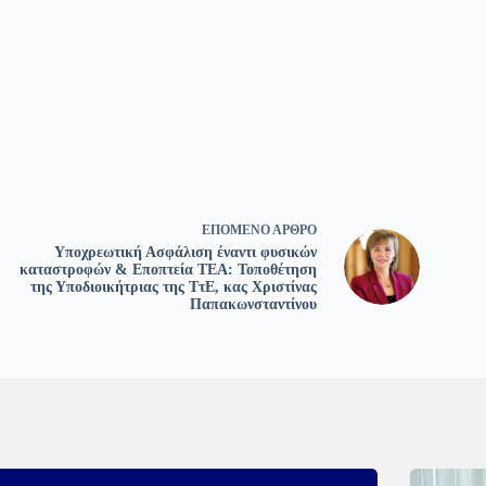
ΕΠΌΜΕΝΟ
ΆΡΘΡΟ
Υποχρεωτική Ασφάλιση έναντι φυσικών
καταστροφών & Εποπτεία ΤΕΑ: Τοποθέτηση
της Υποδιοικήτριας της ΤτΕ, κας Χριστίνας
Παπακωνσταντίνου