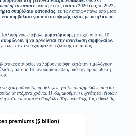
απορριφθεί στη γειτονιά
Pacific Palisades,
όπου οι
ment
of Insurance
αναφέρει ότι,
από το 2020 έως το 2022,
τήρια συμβόλαια κατοικίας,
εκ των οποίων πάνω από μισό
 νέα συμβόλαια για σπίτια υψηλής αξίας με υψηλότερο
ς Καλιφόρνιας επέβαλε
μορατόριουμ
, με ισχύ από τις 10
να ακυρώνουν ή να αρνούνται την ανανέωση συμβολαίων
χει ως στόχο να εξασφαλίσει ζωτικής σημασίας
αλιστικές εταιρείες να λάβουν υπόψη κατά την τιμολόγηση
λισης, από τις 14 Ιανουαρίου 2025, υπό την προϋπόθεση
νου.
ι να ξεπεράσουν τις προβλέψεις για τις αποζημιώσεις που θα
υσίας τα επόμενα χρόνια. Η κλιμακούμενη συχνότητα τέτοιων
ψη κατοικιών και θα συμβάλει στην ανάπτυξη της ασφάλισης