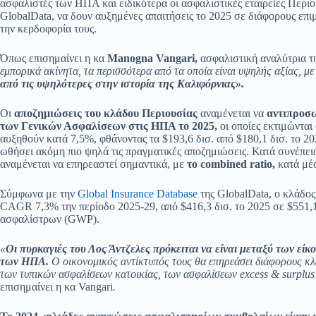
ασφαλιστές των ΗΠΑ και ειδικότερα οι ασφαλιστικές εταιρείες Περι
GlobalData, να δουν αυξημένες απαιτήσεις το 2025 σε διάφορους επ
την κερδοφορία τους.
Όπως επισημαίνει η κα
Manogna Vangari,
ασφαλιστική αναλύτρια τ
εμπορικά ακίνητα, τα περισσότερα από τα οποία είναι υψηλής αξίας, μ
από τις υψηλότερες στην ιστορία της Καλιφόρνιας».
Οι
αποζημιώσεις του κλάδου Περιουσίας
αναμένεται να
αντιπροσ
των Γενικών Ασφαλίσεων στις ΗΠΑ το 2025,
οι οποίες εκτιμώνται
αυξηθούν κατά 7,5%, φθάνοντας τα $193,6 δισ. από $180,1 δισ. το 2
ωθήσει ακόμη πιο ψηλά τις πραγματικές αποζημιώσεις. Κατά συνέπε
αναμένεται να επηρεαστεί σημαντικά, με
το
combined
ratio
,
κατά μέ
Σύμφωνα με την
Global Insurance Database
της GlobalData, ο κλάδο
CAGR 7,3% την περίοδο 2025-29, από $416,3 δισ. το 2025 σε $551,1
ασφαλίστρων (GWP).
«
Οι πυρκαγιές του Λος Άντζελες πρόκειται να είναι μεταξύ των ε
των ΗΠΑ.
Ο οικονομικός αντίκτυπός τους θα επηρεάσει διάφορους κ
των τυπικών ασφαλίσεων κατοικίας, των ασφαλίσεων excess & surplu
επισημαίνει η κα Vangari
.