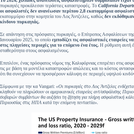
Το 2024, χιλιάδες ανανεώσεις ασφαλιστηρίων συμβολαίων είχαν 
πυρκαγιές προκάλεσαν τεράστιες καταστροφές. Το
California Depart
οι ασφαλιστές δεν ανανέωσαν περίπου 2,8 εκατομμύρια ασφαλισ
εκατομμύριο στην κομητεία του Λος Άντζελες, καθώς
δεν εκδόθηκαν
κίνδυνο πυρκαγιάς.
Σε απάντηση στις πρόσφατες πυρκαγιές, ο Επίτροπος Ασφαλίσεων τη
Ιανουαρίου 2025, το οποίο
εμποδίζει τις ασφαλιστικές εταιρείες 
στις πληγείσες περιοχές για το επόμενο ένα έτος.
Η ρύθμιση αυτή έ
σταθερότητα στους ασφαλισμένους.
Επιπλέον, ένας πρόσφατος νόμος της Καλιφόρνιας επιτρέπει στις ασφ
τις με βάση τα μοντέλα καταστροφών απώλειες και το κόστος αντασφά
ότι θα συνεχίσουν να προσφέρουν κάλυψη σε περιοχές υψηλού κινδύ
Σύμφωνα με την κα Vangari:
«Οι πυρκαγιές στο Λος Άντζελες ενδέχετα
κληθούν να πληρώσουν οι αμερικανικές εταιρείες αντ/ασφάλισης Περιο
σοβαρών συμβάντων θα αυξήσει τη ζήτηση για πλήρη ασφαλιστική κάλυ
Περιουσίας στις ΗΠΑ κατά την επόμενη πενταετία».