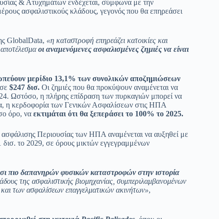
ουσίας & Ατυχημάτων ενδέχεται, σύμφωνα με την
ιμέρους ασφαλιστικούς κλάδους, γεγονός που θα επηρεάσει
ης GlobalData,
«η καταστροφή επηρεάζει κατοικίες και
ε αποτέλεσμα
οι αναμενόμενες ασφαλισμένες ζημιές να είναι
ωπεύουν μερίδιο 13,1% των συνολικών αποζημιώσεων
 σε
$247 δισ.
Οι ζημιές που θα προκύψουν αναμένεται να
024. Ωστόσο, η πλήρης επίδραση των πυρκαγιών μπορεί να
ια, η κερδοφορία των Γενικών Ασφαλίσεων στις ΗΠΑ
σο όρο, να
εκτιμάται ότι θα ξεπεράσει το 100% το 2025.
ς ασφάλισης Περιουσίας των ΗΠΑ αναμένεται να αυξηθεί με
 δισ. το 2029, σε όρους μικτών εγγεγραμμένων
ίκοσι πιο δαπανηρών φυσικών καταστροφών στην ιστορία
λάδους της ασφαλιστικής βιομηχανίας, συμπεριλαμβανομένων
s και των ασφαλίσεων επαγγελματικών ακινήτων»
,