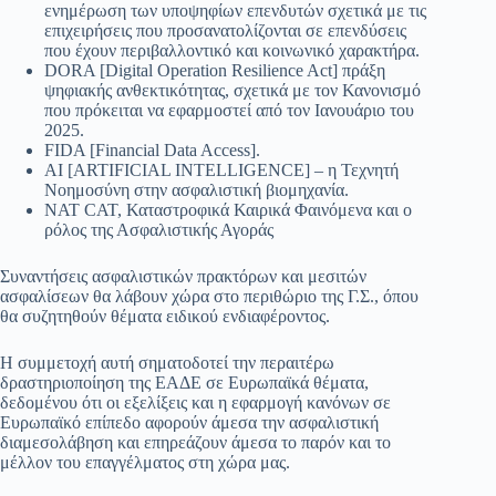
ενημέρωση των υποψηφίων επενδυτών σχετικά με τις
επιχειρήσεις που προσανατολίζονται σε επενδύσεις
που έχουν περιβαλλοντικό και κοινωνικό χαρακτήρα.
DORA [Digital Operation Resilience Act] πράξη
ψηφιακής ανθεκτικότητας, σχετικά με τον Κανονισμό
που πρόκειται να εφαρμοστεί από τον Ιανουάριο του
2025.
FIDA [Financial Data Access].
AI [ARTIFICIAL INTELLIGENCE] – η Τεχνητή
Νοημοσύνη στην ασφαλιστική βιομηχανία.
NAT CAT, Καταστροφικά Καιρικά Φαινόμενα και ο
ρόλος της Ασφαλιστικής Αγοράς
Συναντήσεις ασφαλιστικών πρακτόρων και μεσιτών
ασφαλίσεων θα λάβουν χώρα στο περιθώριο της Γ.Σ., όπου
θα συζητηθούν θέματα ειδικού ενδιαφέροντος.
Η συμμετοχή αυτή σηματοδοτεί την περαιτέρω
δραστηριοποίηση της ΕΑΔΕ σε Ευρωπαϊκά θέματα,
δεδομένου ότι οι εξελίξεις και η εφαρμογή κανόνων σε
Ευρωπαϊκό επίπεδο αφορούν άμεσα την ασφαλιστική
διαμεσολάβηση και επηρεάζουν άμεσα το παρόν και το
μέλλον του επαγγέλματος στη χώρα μας.