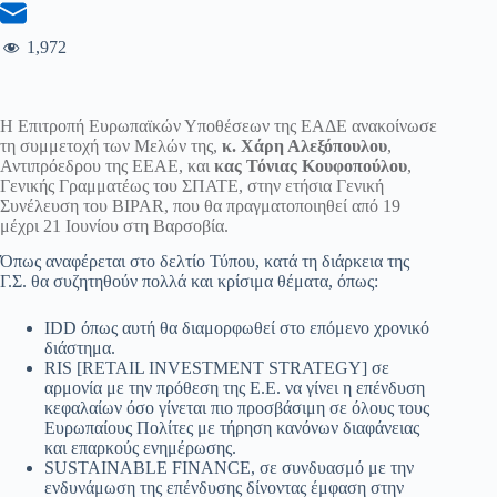
1,972
Η Επιτροπή Ευρωπαϊκών Υποθέσεων της ΕΑΔΕ ανακοίνωσε
τη συμμετοχή των Μελών της,
κ. Χάρη Αλεξόπουλου
,
Αντιπρόεδρου της ΕΕΑΕ, και
κας Τόνιας Κουφοπούλου
,
Γενικής Γραμματέως του ΣΠΑΤΕ, στην ετήσια Γενική
Συνέλευση του BIPAR, που θα πραγματοποιηθεί από 19
μέχρι 21 Ιουνίου στη Βαρσοβία.
Όπως αναφέρεται στο δελτίο Τύπου, κατά τη διάρκεια της
Γ.Σ. θα συζητηθούν πολλά και κρίσιμα θέματα, όπως:
IDD όπως αυτή θα διαμορφωθεί στο επόμενο χρονικό
διάστημα.
RIS [RETAIL INVESTMENT STRATEGY] σε
αρμονία με την πρόθεση της Ε.Ε. να γίνει η επένδυση
κεφαλαίων όσο γίνεται πιο προσβάσιμη σε όλους τους
Ευρωπαίους Πολίτες με τήρηση κανόνων διαφάνειας
και επαρκούς ενημέρωσης.
SUSTAINABLE FINANCE, σε συνδυασμό με την
ενδυνάμωση της επένδυσης δίνοντας έμφαση στην