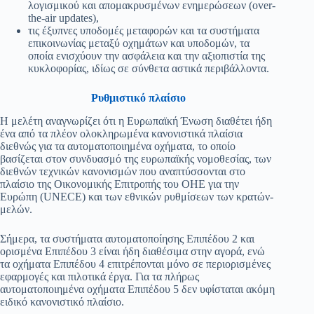
λογισμικού και απομακρυσμένων ενημερώσεων (over-
the-air updates),
τις έξυπνες υποδομές μεταφορών και τα συστήματα
επικοινωνίας μεταξύ οχημάτων και υποδομών, τα
οποία ενισχύουν την ασφάλεια και την αξιοπιστία της
κυκλοφορίας, ιδίως σε σύνθετα αστικά περιβάλλοντα.
Ρυθμιστικό πλαίσιο
Η μελέτη αναγνωρίζει ότι η Ευρωπαϊκή Ένωση διαθέτει ήδη
ένα από τα πλέον ολοκληρωμένα κανονιστικά πλαίσια
διεθνώς για τα αυτοματοποιημένα οχήματα, το οποίο
βασίζεται στον συνδυασμό της ευρωπαϊκής νομοθεσίας, των
διεθνών τεχνικών κανονισμών που αναπτύσσονται στο
πλαίσιο της Οικονομικής Επιτροπής του ΟΗΕ για την
Ευρώπη (UNECE) και των εθνικών ρυθμίσεων των κρατών-
μελών.
Σήμερα, τα συστήματα αυτοματοποίησης Επιπέδου 2 και
ορισμένα Επιπέδου 3 είναι ήδη διαθέσιμα στην αγορά, ενώ
τα οχήματα Επιπέδου 4 επιτρέπονται μόνο σε περιορισμένες
εφαρμογές και πιλοτικά έργα. Για τα πλήρως
αυτοματοποιημένα οχήματα Επιπέδου 5 δεν υφίσταται ακόμη
ειδικό κανονιστικό πλαίσιο.