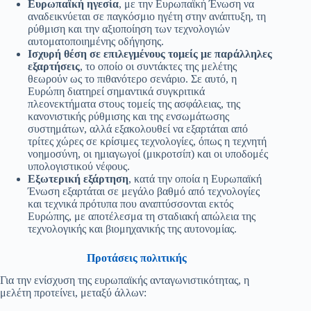
Ευρωπαϊκή ηγεσία
, με την Ευρωπαϊκή Ένωση να
αναδεικνύεται σε παγκόσμιο ηγέτη στην ανάπτυξη, τη
ρύθμιση και την αξιοποίηση των τεχνολογιών
αυτοματοποιημένης οδήγησης.
Ισχυρή θέση σε επιλεγμένους τομείς με παράλληλες
εξαρτήσεις
, το οποίο οι συντάκτες της μελέτης
θεωρούν ως το πιθανότερο σενάριο. Σε αυτό, η
Ευρώπη διατηρεί σημαντικά συγκριτικά
πλεονεκτήματα στους τομείς της ασφάλειας, της
κανονιστικής ρύθμισης και της ενσωμάτωσης
συστημάτων, αλλά εξακολουθεί να εξαρτάται από
τρίτες χώρες σε κρίσιμες τεχνολογίες, όπως η τεχνητή
νοημοσύνη, οι ημιαγωγοί (μικροτσίπ) και οι υποδομές
υπολογιστικού νέφους.
Εξωτερική εξάρτηση
, κατά την οποία η Ευρωπαϊκή
Ένωση εξαρτάται σε μεγάλο βαθμό από τεχνολογίες
και τεχνικά πρότυπα που αναπτύσσονται εκτός
Ευρώπης, με αποτέλεσμα τη σταδιακή απώλεια της
τεχνολογικής και βιομηχανικής της αυτονομίας.
Προτάσεις πολιτικής
Για την ενίσχυση της ευρωπαϊκής ανταγωνιστικότητας, η
μελέτη προτείνει, μεταξύ άλλων: