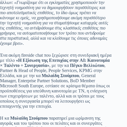
άλλων:
«Γνωρίζουμε ότι οι εγκληματίες χρησιμοποιούν την
τεχνητή νοημοσύνη για να δημιουργήσουν περισσότερες και
πιο αποτελεσματικές επιθέσεις, το ίδιο όμως πρέπει να
κάνουμε κι εμείς, να χρησιμοποιήσουμε ακόμη περισσότερο
την τεχνητή νοημοσύνη για να σταματήσουμε καταρχάς αυτές
τις επιθέσεις, να αντιδράσουμε στις κλασσικές επιθέσεις πιο
γρήγορα, να αυτοματοποιήσουμε τον τρόπο που αντιδρούμε
στα περιστατικά, αλλά και να κλείσουμε τις όποιες αδυναμίες
έχουμε βρει»
.
Ένα ακόμη fireside chat που ξεχώρισε στη συνεδριακή ημέρα
με τίτλο
«Η Εξίσωση της Επιτυχίας στην AI: Καινοτομία
× Ταλέντο ÷ Συνεργασία»
, με την κα
Πέγκυ Βελλιώτου
,
Partner & Head of People, People Services, KPMG στην
Ελλάδα, και με την κα
Μυλαίδη Στούμπου
, General
Manager, Enterprise Partner Solutions, BoD Member
Microsoft South Europe, εστίασε σε κρίσιμα θέματα όπως οι
προϋποθέσεις για υπεύθυνη καινοτομία με ΤΝ, η ενίσχυση
των επιχειρήσεων με ταλέντο, αλλά και οι τρόποι με τους
οποίους η συνεργασία μπορεί να λειτουργήσει ως
επιταχυντής για την επιτυχία.
Η κα
Μυλαίδη Στούμπου
παρατηρεί μια ωρίμανση της
αγοράς και του τρόπου που οι πελάτες και οι συνεργάτες