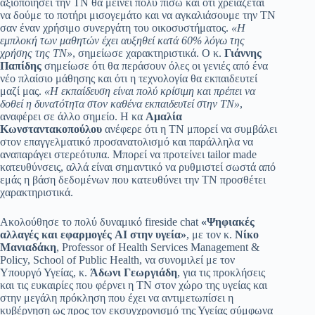
αξιοποιήσει την ΤΝ θα μείνει πολύ πίσω και ότι χρειάζεται
να δούμε το ποτήρι μισογεμάτο και να αγκαλιάσουμε την ΤΝ
σαν έναν χρήσιμο συνεργάτη του οικοσυστήματος.
«Η
εμπλοκή των μαθητών έχει αυξηθεί κατά 60% λόγω της
χρήσης της ΤΝ»
, σημείωσε χαρακτηριστικά. Ο κ.
Γιάννης
Παπίδης
σημείωσε ότι θα περάσουν όλες οι γενιές από ένα
νέο πλαίσιο μάθησης και ότι η τεχνολογία θα εκπαιδευτεί
μαζί μας.
«Η εκπαίδευση είναι πολύ κρίσιμη και πρέπει να
δοθεί η δυνατότητα στον καθένα εκπαιδευτεί στην ΤΝ»
,
αναφέρει σε άλλο σημείο. Η κα
Αμαλία
Κωνσταντακοπούλου
ανέφερε ότι η ΤΝ μπορεί να συμβάλει
στον επαγγελματικό προσανατολισμό και παράλληλα να
αναπαράγει στερεότυπα. Μπορεί να προτείνει tailor made
κατευθύνσεις, αλλά είναι σημαντικό να ρυθμιστεί σωστά από
εμάς η βάση δεδομένων που κατευθύνει την ΤΝ προσθέτει
χαρακτηριστικά.
Ακολούθησε το πολύ δυναμικό fireside chat
«Ψηφιακές
αλλαγές και εφαρμογές AI στην υγεία»
, με τον κ.
Νίκο
Μανιαδάκη
, Professor of Health Services Management &
Policy, School of Public Health, να συνομιλεί με τον
Υπουργό Υγείας, κ.
Άδωνι Γεωργιάδη
, για τις προκλήσεις
και τις ευκαιρίες που φέρνει η ΤΝ στον χώρο της υγείας και
στην μεγάλη πρόκληση που έχει να αντιμετωπίσει η
κυβέρνηση ως προς τον εκσυγχρονισμό της Υγείας σύμφωνα