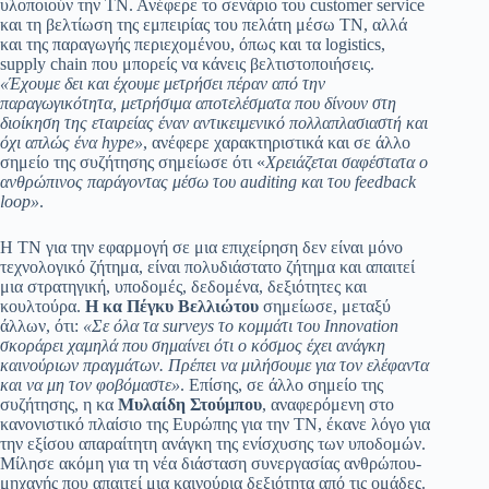
υλοποιούν την ΤΝ. Ανέφερε το σενάριο του customer service
και τη βελτίωση της εμπειρίας του πελάτη μέσω ΤΝ, αλλά
και της παραγωγής περιεχομένου, όπως και τα logistics,
supply chain που μπορείς να κάνεις βελτιστοποιήσεις.
«Έχουμε δει και έχουμε μετρήσει πέραν από την
παραγωγικότητα, μετρήσιμα αποτελέσματα που δίνουν στη
διοίκηση της εταιρείας έναν αντικειμενικό πολλαπλασιαστή και
όχι απλώς ένα hype»
, ανέφερε χαρακτηριστικά και σε άλλο
σημείο της συζήτησης σημείωσε ότι «
Χρειάζεται σαφέστατα ο
ανθρώπινος παράγοντας μέσω του auditing και του feedback
loop»
.
Η ΤΝ για την εφαρμογή σε μια επιχείρηση δεν είναι μόνο
τεχνολογικό ζήτημα, είναι πολυδιάστατο ζήτημα και απαιτεί
μια στρατηγική, υποδομές, δεδομένα, δεξιότητες και
κουλτούρα.
Η κα Πέγκυ Βελλιώτου
σημείωσε, μεταξύ
άλλων, ότι:
«Σε όλα τα surveys το κομμάτι του Innovation
σκοράρει χαμηλά που σημαίνει ότι ο κόσμος έχει ανάγκη
καινούριων πραγμάτων. Πρέπει να μιλήσουμε για τον ελέφαντα
και να μη τον φοβόμαστε»
. Επίσης, σε άλλο σημείο της
συζήτησης, η κα
Μυλαίδη Στούμπου
, αναφερόμενη στο
κανονιστικό πλαίσιο της Ευρώπης για την ΤΝ, έκανε λόγο για
την εξίσου απαραίτητη ανάγκη της ενίσχυσης των υποδομών.
Μίλησε ακόμη για τη νέα διάσταση συνεργασίας ανθρώπου-
μηχανής που απαιτεί μια καινούρια δεξιότητα από τις ομάδες.