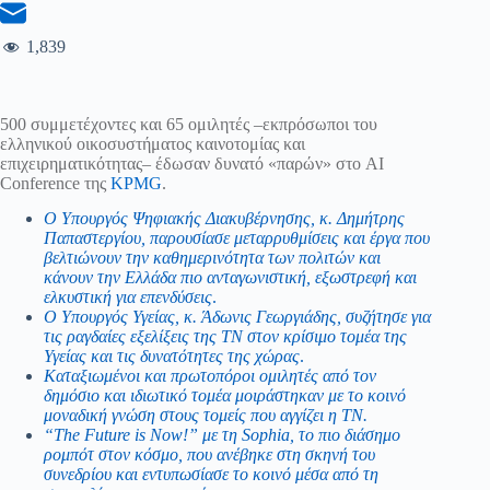
1,839
500 συμμετέχοντες και 65 ομιλητές –εκπρόσωποι του
ελληνικού οικοσυστήματος καινοτομίας και
επιχειρηματικότητας– έδωσαν δυνατό «παρών» στο AI
Conference της
KPMG
.
Ο Υπουργός Ψηφιακής Διακυβέρνησης, κ. Δημήτρης
Παπαστεργίου, παρουσίασε μεταρρυθμίσεις και έργα που
βελτιώνουν την καθημερινότητα των πολιτών και
κάνουν την Ελλάδα πιο ανταγωνιστική, εξωστρεφή και
ελκυστική για επενδύσεις
.
Ο Υπουργός Υγείας, κ. Άδωνις Γεωργιάδης, συζήτησε για
τις ραγδαίες εξελίξεις της ΤΝ στον κρίσιμο τομέα της
Υγείας και τις δυνατότητες της χώρας
.
Καταξιωμένοι και πρωτοπόροι ομιλητές από τον
δημόσιο και ιδιωτικό τομέα μοιράστηκαν με το κοινό
μοναδική γνώση στους τομείς που αγγίζει η ΤΝ.
“The Future is Now!” με τη Sophia, το πιο διάσημο
ρομπότ στον κόσμο, που ανέβηκε στη σκηνή του
συνεδρίου και εντυπωσίασε το κοινό μέσα από τη