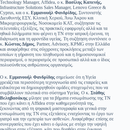
Technology Manager, Affidea, ο κ.
Βασίλης Καπενής,
Infrastructure Solutions Sales Manager, Lenovo Greece &
Cyprus, και ο κ.
Εμμανουήλ Φανδρίδης
, Συντονιστής
Διευθυντής ΕΣΥ, Κλινική Χεριού, Άνω Άκρου και
Μικροχειρουργικής, Νοσοκομείο ΚΑΤ, συζήτησαν τις
τελευταίες εξελίξεις, τις πρακτικές εφαρμογές αλλά και τα
ηθικά διλήμματα που φέρνει η ΤΝ στην ιατρική έρευνα, τη
διάγνωση και τη φροντίδα υγείας. Τη συζήτηση συντόνισε ο
κ.
Κώστας Δήμος
, Partner, Advisory, KPMG στην Ελλάδα
και αναφέρθηκε στις σύγχρονες προκλήσεις μεταξύ των
οποίων η γήρανση του πληθυσμού και η δημοσιονομικοί
περιορισμοί, ο περιορισμός σε προσωπικό αλλά και ο ίδιος
πολυσύνθετος ανθρώπινος οργανισμός.
Ο κ.
Εμμανουήλ Φανδρίδης
σημείωσε ότι η Υγεία
χρειάζεται περισσότερη τεχνογνωσία από τις εταιρείες και
ειδικότερα να δημιουργηθούν ομάδες στοχευμένες που να
συμβάλλουν πιλοτικά στο σύστημα Υγείας. Ο κ.
Στάθης
Βεληβασάκης
μίλησε για τα βήματα ενσωμάτωσης της ΤΝ
που έχει κάνει η Affidea στην καθημερινότητά της,
ξεκινώντας από τη ψηφιακή μαστογραφία και γενικά στην
ενσωμάτωση της ΤΝ στις εξετάσεις ενισχύοντας το έργο των
γιατρό και την εμπειρία των ασθενών. Αναφέρθηκε επίσης σε
συνεργασίες που έχει κάνει ο όμιλος με στόχο την υψηλή
ακρίβεια στην εξέταση, κάτι που βοηθάει στην έγκαιρη