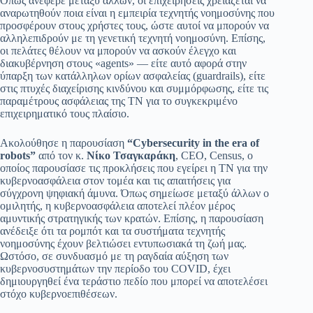
Όπως ανέφερε μεταξύ άλλων, οι επιχειρήσεις χρειάζεται να
αναρωτηθούν ποια είναι η εμπειρία τεχνητής νοημοσύνης που
προσφέρουν στους χρήστες τους, ώστε αυτοί να μπορούν να
αλληλεπιδρούν με τη γενετική τεχνητή νοημοσύνη. Επίσης,
οι πελάτες θέλουν να μπορούν να ασκούν έλεγχο και
διακυβέρνηση στους «agents» — είτε αυτό αφορά στην
ύπαρξη των κατάλληλων ορίων ασφαλείας (guardrails), είτε
στις πτυχές διαχείρισης κινδύνου και συμμόρφωσης, είτε τις
παραμέτρους ασφάλειας της ΤΝ για το συγκεκριμένο
επιχειρηματικό τους πλαίσιο.
Ακολούθησε η παρουσίαση
“Cybersecurity in the era of
robots”
από τον κ.
Νίκο Τσαγκαράκη
, CEO, Census, ο
οποίος παρουσίασε τις προκλήσεις που εγείρει η ΤΝ για την
κυβερνοασφάλεια στον τομέα και τις απαιτήσεις για
σύγχρονη ψηφιακή άμυνα. Όπως σημείωσε μεταξύ άλλων ο
ομιλητής, η κυβερνοασφάλεια αποτελεί πλέον μέρος
αμυντικής στρατηγικής των κρατών. Επίσης, η παρουσίαση
ανέδειξε ότι τα ρομπότ και τα συστήματα τεχνητής
νοημοσύνης έχουν βελτιώσει εντυπωσιακά τη ζωή μας.
Ωστόσο, σε συνδυασμό με τη ραγδαία αύξηση των
κυβερνοσυστημάτων την περίοδο του COVID, έχει
δημιουργηθεί ένα τεράστιο πεδίο που μπορεί να αποτελέσει
στόχο κυβερνοεπιθέσεων.