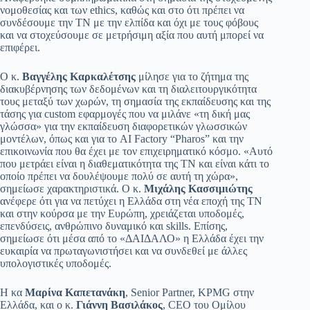
νομοθεσίας και των ethics, καθώς και στο ότι πρέπει να
συνδέσουμε την ΤΝ με την ελπίδα και όχι με τους φόβους
και να στοχεύσουμε σε μετρήσιμη αξία που αυτή μπορεί να
επιφέρει.
Ο κ.
Βαγγέλης Καρκαλέτσης
μίλησε για το ζήτημα της
διακυβέρνησης των δεδομένων και τη διαλειτουργικότητα
τους μεταξύ των χωρών, τη σημασία της εκπαίδευσης και της
τάσης για custom εφαρμογές που να μιλάνε «τη δική μας
γλώσσα» για την εκπαίδευση διαφορετικών γλωσσικών
μοντέλων, όπως και για το AI Factory “Pharos” και την
επικοινωνία που θα έχει με τον επιχειρηματικό κόσμο. «Αυτό
που μετράει είναι η διαθεματικότητα της ΤΝ και είναι κάτι το
οποίο πρέπει να δουλέψουμε πολύ σε αυτή τη χώρα»,
σημείωσε χαρακτηριστικά. Ο κ.
Μιχάλης Κασσιμιώτης
ανέφερε ότι για να πετύχει η Ελλάδα στη νέα εποχή της ΤΝ
και στην κούρσα με την Ευρώπη, χρειάζεται υποδομές,
επενδύσεις, ανθρώπινο δυναμικό και skills. Επίσης,
σημείωσε ότι μέσα από το «ΔΑΙΔΑΛΟ» η Ελλάδα έχει την
ευκαιρία να πρωταγωνιστήσει και να συνδεθεί με άλλες
υπολογιστικές υποδομές.
Η κα
Μαρίνα Καπετανάκη
, Senior Partner, KPMG στην
Ελλάδα, και ο κ.
Γιάννη Βασιλάκος
, CEO του Ομίλου