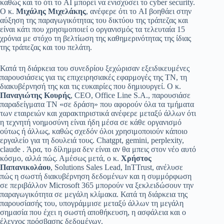
καθώς και το ότι το AI μπορεί να ενισχύσει το cyber security.
O κ.
Μιχάλης Μιχελάκης
, ανέφερε ότι το AI βοηθάει στην
αύξηση της παραγωγικότητας του δικτύου της τράπεζας και
είναι κάτι που χρησιμοποιεί ο οργανισμός τα τελευταία 15
χρόνια με στόχο τη βελτίωση της καθημερινότητας της ίδιας
της τράπεζας και του πελάτη.
Κατά τη διάρκεια του συνεδρίου ξεχώρισαν εξειδικευμένες
παρουσιάσεις για τις επιχειρησιακές εφαρμογές της ΤΝ, τη
διακυβέρνησή της και τις ευκαιρίες που δημιουργεί. Ο κ.
Παναγιώτης Κουρής
, CEO, Office Line S.A., παρουσιάσε
παραδείγματα ΤΝ «σε δράση» που αφορούν όλα τα τμήματα
των εταιρειών και χαρακτηριστικά ανέφερε μεταξύ άλλων ότι
η τεχνητή νοημοσύνη είναι ήδη μέσα σε κάθε οργανισμό
ούτως ή άλλως, καθώς σχεδόν όλοι χρησιμοποιούν κάποιο
εργαλείο για τη δουλειά τους. Chatgpt, gemini, perplexity,
claude . Άρα, το δίλημμα δεν είναι αν θα μπεις στον νέο αυτό
κόσμο, αλλά πώς. Αμέσως μετά, ο κ.
Χρήστος
Παπανικολάου
, Solutions Sales Lead, InTTrust, ανέλυσε
πώς η σωστή διακυβέρνηση δεδομένων και η συμμόρφωση
σε περιβάλλον Microsoft 365 μπορούν να ξεκλειδώσουν την
παραγωγικότητα σε μεγάλη κλίμακα. Κατά τη διάρκεια της
παρουσίασής του, υπογράμμισε μεταξύ άλλων τη μεγάλη
σημασία που έχει η σωστή αποθήκευση, η ασφάλεια και ο
έλεγχος πρόσβασης δεδομένων.