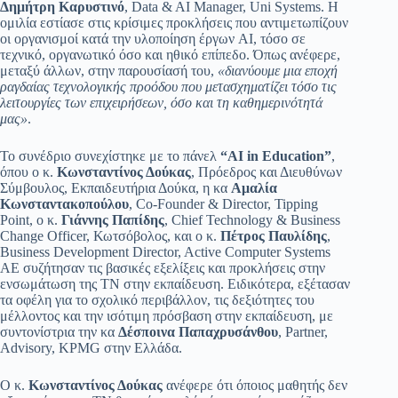
Δημήτρη Καρυστινό
, Data & AI Manager, Uni Systems. Η
ομιλία εστίασε στις κρίσιμες προκλήσεις που αντιμετωπίζουν
οι οργανισμοί κατά την υλοποίηση έργων AI, τόσο σε
τεχνικό, οργανωτικό όσο και ηθικό επίπεδο. Όπως ανέφερε,
μεταξύ άλλων, στην παρουσίασή του,
«διανύουμε μια εποχή
ραγδαίας τεχνολογικής προόδου που μετασχηματίζει τόσο τις
λειτουργίες των επιχειρήσεων, όσο και τη καθημερινότητά
μας»
.
Το συνέδριο συνεχίστηκε με το πάνελ
“AI in Education”
,
όπου ο κ.
Κωνσταντίνος Δούκας
, Πρόεδρος και Διευθύνων
Σύμβουλος, Εκπαιδευτήρια Δούκα, η κα
Αμαλία
Κωνσταντακοπούλου
, Co-Founder & Director, Tipping
Point, ο κ.
Γιάννης Παπίδης
, Chief Technology & Business
Change Officer, Κωτσόβολος, και ο κ.
Πέτρος Παυλίδης
,
Business Development Director, Active Computer Systems
ΑΕ συζήτησαν τις βασικές εξελίξεις και προκλήσεις στην
ενσωμάτωση της ΤΝ στην εκπαίδευση. Ειδικότερα, εξέτασαν
τα οφέλη για το σχολικό περιβάλλον, τις δεξιότητες του
μέλλοντος και την ισότιμη πρόσβαση στην εκπαίδευση, με
συντονίστρια την κα
Δέσποινα Παπαχρυσάνθου
, Partner,
Advisory, KPMG στην Ελλάδα.
Ο κ.
Κωνσταντίνος Δούκας
ανέφερε ότι όποιος μαθητής δεν