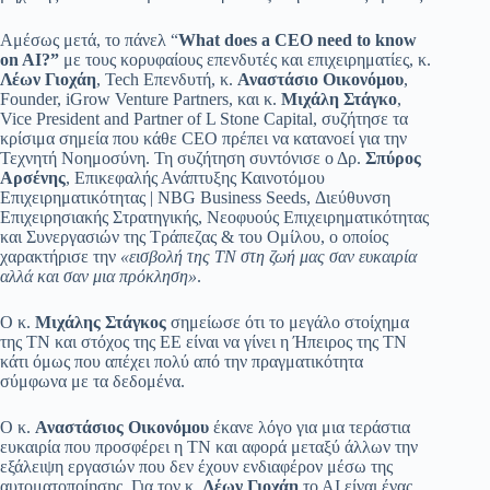
Αμέσως μετά, το πάνελ “
What does a CEO need to know
on AI?”
με τους κορυφαίους επενδυτές και επιχειρηματίες, κ.
Λέων Γιοχάη
, Tech Επενδυτή, κ.
Αναστάσιο Οικονόμου
,
Founder, iGrow Venture Partners, και κ.
Μιχάλη Στάγκο
,
Vice President and Partner of L Stone Capital, συζήτησε τα
κρίσιμα σημεία που κάθε CEO πρέπει να κατανοεί για την
Τεχνητή Νοημοσύνη. Τη συζήτηση συντόνισε ο Δρ.
Σπύρος
Αρσένης
, Επικεφαλής Ανάπτυξης Καινοτόμου
Επιχειρηματικότητας | NBG Business Seeds, Διεύθυνση
Επιχειρησιακής Στρατηγικής, Νεοφυούς Επιχειρηματικότητας
και Συνεργασιών της Τράπεζας & του Ομίλου, ο οποίος
χαρακτήρισε την
«εισβολή της ΤΝ στη ζωή μας σαν ευκαιρία
αλλά και σαν μια πρόκληση»
.
Ο κ.
Μιχάλης Στάγκος
σημείωσε ότι το μεγάλο στοίχημα
της ΤΝ και στόχος της ΕΕ είναι να γίνει η Ήπειρος της ΤΝ
κάτι όμως που απέχει πολύ από την πραγματικότητα
σύμφωνα με τα δεδομένα.
Ο κ.
Αναστάσιος Οικονόμου
έκανε λόγο για μια τεράστια
ευκαιρία που προσφέρει η ΤΝ και αφορά μεταξύ άλλων την
εξάλειψη εργασιών που δεν έχουν ενδιαφέρον μέσω της
αυτοματοποίησης. Για τον κ.
Λέων Γιοχάη
το ΑΙ είναι ένας