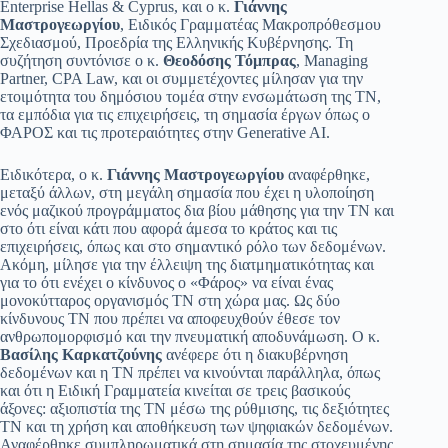
Enterprise Hellas & Cyprus, και ο κ.
Γιάννης
Μαστρογεωργίου
, Ειδικός Γραμματέας Μακροπρόθεσμου
Σχεδιασμού, Προεδρία της Ελληνικής Κυβέρνησης. Τη
συζήτηση συντόνισε ο κ.
Θεοδόσης Τόμπρας
, Managing
Partner, CPA Law, και οι συμμετέχοντες μίλησαν για την
ετοιμότητα του δημόσιου τομέα στην ενσωμάτωση της ΤΝ,
τα εμπόδια για τις επιχειρήσεις, τη σημασία έργων όπως ο
ΦΑΡΟΣ και τις προτεραιότητες στην Generative AI.
Ειδικότερα, ο κ.
Γιάννης Μαστρογεωργίου
αναφέρθηκε,
μεταξύ άλλων, στη μεγάλη σημασία που έχει η υλοποίηση
ενός μαζικού προγράμματος δια βίου μάθησης για την ΤΝ και
στο ότι είναι κάτι που αφορά άμεσα το κράτος και τις
επιχειρήσεις, όπως και στο σημαντικό ρόλο των δεδομένων.
Ακόμη, μίλησε για την έλλειψη της διατμηματικότητας και
για το ότι ενέχει ο κίνδυνος ο «Φάρος» να είναι ένας
μονοκύτταρος οργανισμός ΤΝ στη χώρα μας. Ως δύο
κίνδυνους ΤΝ που πρέπει να αποφευχθούν έθεσε τον
ανθρωπομορφισμό και την πνευματική αποδυνάμωση. Ο κ.
Βασίλης Καρκατζούνης
ανέφερε ότι η διακυβέρνηση
δεδομένων και η ΤΝ πρέπει να κινούνται παράλληλα, όπως
και ότι η Ειδική Γραμματεία κινείται σε τρεις βασικούς
άξονες: αξιοπιστία της ΤΝ μέσω της ρύθμισης, τις δεξιότητες
ΤΝ και τη χρήση και αποθήκευση των ψηφιακών δεδομένων.
Αναφέρθηκε συμπληρωματικά στη σημασία της στοχευμένης