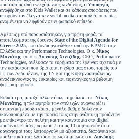
προστασίας από ενδεχόμενους κινδύνους, ο
Υπουργός
αναφέρθηκε στο Kids Wallet και σε κάποιες αποφάσεις που
αφορούν τον έλεγχο των social media στα παιδιά, οι οποίες
αναμένεται να ληφθούν σε ευρωπαϊκό επίπεδο.
Αμέσως μετά παρουσιάστηκαν, για πρώτη φορά, τα
αποτελέσματα της έρευνας
State of the Digital Agenda for
Greece 2025
, που συνδιοργανώθηκε από την KPMG στην
Ελλάδα και την Performance Technologies. Ο κ.
Νίκος
Μανιάτης
και ο κ.
Διονύσης Χιντζίδης
, CEO, Performance
Technologies, ανέλυσαν τα ευρήματα της έρευνας σχετικά με
την κατάσταση που βρίσκεται η χώρα μας στους τομείς του
IT, των Δεδομένων, της ΤΝ και της Κυβερνοασφάλειας,
αναδεικνύοντας τις ευκαιρίες και τις ανάγκες για βιώσιμη
ψηφιακή πρόοδο.
Ειδικότερα, μεταξύ άλλων όπως σημείωσε ο κ.
Νίκος
Μανιάτης
, η πλειοψηφία των στελεχών αναγνωρίζει
σημαντική πρόοδο και σε μεγάλο βαθμό δηλώνουν
ικανοποιημένα με την πορεία τους στην ανάπτυξη προϊόντων
με επίκεντρο τον πελάτη και την καινοτομία στα digital
προϊόντα. Επίσης, περίπου 7 στους 10 συμφωνούν ότι οι
οργανισμοί τους λειτουργούν με αξιοπιστία, διαφάνεια και
προληπτικότητα. Ωστόσο, όπως σημείωσε ο κ.
Διονύσης