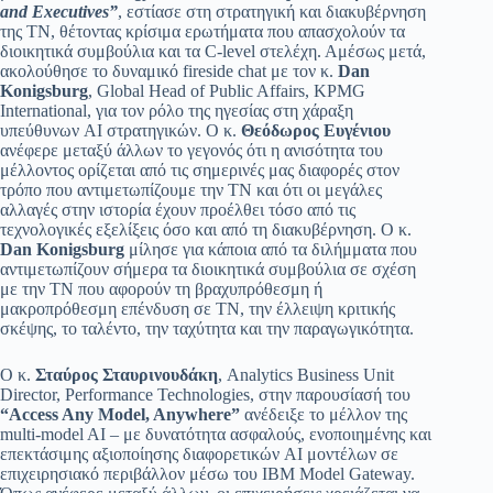
and Executives”
, εστίασε στη στρατηγική και διακυβέρνηση
της ΤΝ, θέτοντας κρίσιμα ερωτήματα που απασχολούν τα
διοικητικά συμβούλια και τα C-level στελέχη. Αμέσως μετά,
ακολούθησε το δυναμικό fireside chat με τον κ.
Dan
Konigsburg
, Global Head of Public Affairs, KPMG
International, για τον ρόλο της ηγεσίας στη χάραξη
υπεύθυνων AI στρατηγικών. Ο κ.
Θεόδωρος Ευγένιου
ανέφερε μεταξύ άλλων το γεγονός ότι η ανισότητα του
μέλλοντος ορίζεται από τις σημερινές μας διαφορές στον
τρόπο που αντιμετωπίζουμε την ΤΝ και ότι οι μεγάλες
αλλαγές στην ιστορία έχουν προέλθει τόσο από τις
τεχνολογικές εξελίξεις όσο και από τη διακυβέρνηση. O κ.
Dan Konigsburg
μίλησε για κάποια από τα διλήμματα που
αντιμετωπίζουν σήμερα τα διοικητικά συμβούλια σε σχέση
με την ΤΝ που αφορούν τη βραχυπρόθεσμη ή
μακροπρόθεσμη επένδυση σε ΤΝ, την έλλειψη κριτικής
σκέψης, το ταλέντο, την ταχύτητα και την παραγωγικότητα.
Ο κ.
Σταύρος Σταυρινουδάκη
, Analytics Business Unit
Director, Performance Technologies, στην παρουσίασή του
“Access Any Model, Anywhere”
ανέδειξε το μέλλον της
multi-model AI – με δυνατότητα ασφαλούς, ενοποιημένης και
επεκτάσιμης αξιοποίησης διαφορετικών AI μοντέλων σε
επιχειρησιακό περιβάλλον μέσω του IBM Model Gateway.