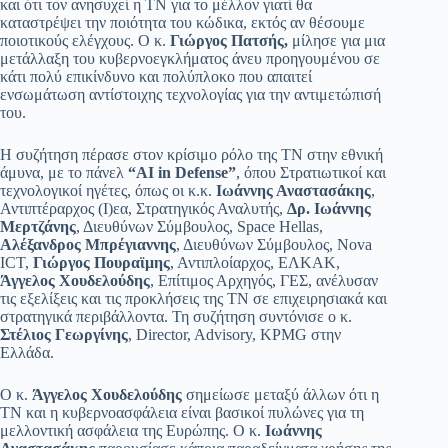
και ότι τον ανησυχεί η ΤΝ για το μέλλον γιατί θα
καταστρέψει την ποιότητα του κώδικα, εκτός αν θέσουμε
ποιοτικούς ελέγχους. Ο κ.
Γιώργος Πατσής,
μίλησε για μια
μετάλλαξη του κυβερνοεγκλήματος άνευ προηγουμένου σε
κάτι πολύ επικίνδυνο και πολύπλοκο που απαιτεί
ενσωμάτωση αντίστοιχης τεχνολογίας για την αντιμετώπισή
του.
Η συζήτηση πέρασε στον κρίσιμο ρόλο της ΤΝ στην εθνική
άμυνα, με το πάνελ
“AI in Defense”
, όπου Στρατιωτικοί και
τεχνολογικοί ηγέτες, όπως οι κ.κ.
Ιωάννης Αναστασάκης
,
Αντιπτέραρχος (Ι)εα, Στρατηγικός Αναλυτής,
Δρ. Ιωάννης
Μερτζάνης
, Διευθύνων Σύμβουλος, Space Hellas,
Αλέξανδρος Μπρέγιαννης
, Διευθύνων Σύμβουλος, Nova
ICT,
Γιώργος Πουραϊμης
, Αντιπλοίαρχος, ΕΛΚΑΚ,
Άγγελος Χουδελούδης
, Επίτιμος Αρχηγός, ΓΕΣ, ανέλυσαν
τις εξελίξεις και τις προκλήσεις της ΤΝ σε επιχειρησιακά και
στρατηγικά περιβάλλοντα. Τη συζήτηση συντόνισε ο κ.
Στέλιος Γεωργίνης
, Director, Advisory, KPMG στην
Ελλάδα.
Ο κ.
Άγγελος Χουδελούδης
σημείωσε μεταξύ άλλων ότι η
ΤΝ και η κυβερνοασφάλεια είναι βασικοί πυλώνες για τη
μελλοντική ασφάλεια της Ευρώπης. Ο κ.
Ιωάννης