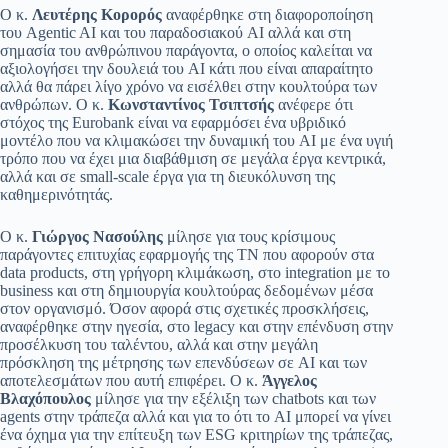
Ο κ.
Λευτέρης Κορορός
αναφέρθηκε στη διαφοροποίηση
του Agentic AI και του παραδοσιακού AI αλλά και στη
σημασία του ανθρώπινου παράγοντα, ο οποίος καλείται να
αξιολογήσει την δουλειά του AI κάτι που είναι απαραίτητο
αλλά θα πάρει λίγο χρόνο να εισέλθει στην κουλτούρα των
ανθρώπων. O κ.
Κωνσταντίνος Τσιπτσής
ανέφερε ότι
στόχος της Eurobank είναι να εφαρμόσει ένα υβριδικό
μοντέλο που να κλιμακώσει την δυναμική του AI με ένα υγιή
τρόπο που να έχει μια διαβάθμιση σε μεγάλα έργα κεντρικά,
αλλά και σε small-scale έργα για τη διευκόλυνση της
καθημερινότητάς.
Ο κ.
Γιώργος Νασούλης
μίλησε για τους κρίσιμους
παράγοντες επιτυχίας εφαρμογής της ΤΝ που αφορούν στα
data products, στη γρήγορη κλιμάκωση, στο integration με το
business και στη δημιουργία κουλτούρας δεδομένων μέσα
στον οργανισμό. Όσον αφορά στις σχετικές προσκλήσεις,
αναφέρθηκε στην ηγεσία, στο legacy και στην επένδυση στην
προσέλκυση του ταλέντου, αλλά και στην μεγάλη
πρόσκληση της μέτρησης των επενδύσεων σε AI και των
αποτελεσμάτων που αυτή επιφέρει. Ο κ.
Άγγελος
Βλαχόπουλος
μίλησε για την εξέλιξη των chatbots και των
agents στην τράπεζα αλλά και για το ότι το AI μπορεί να γίνει
ένα όχημα για την επίτευξη των ESG κριτηρίων της τράπεζας,