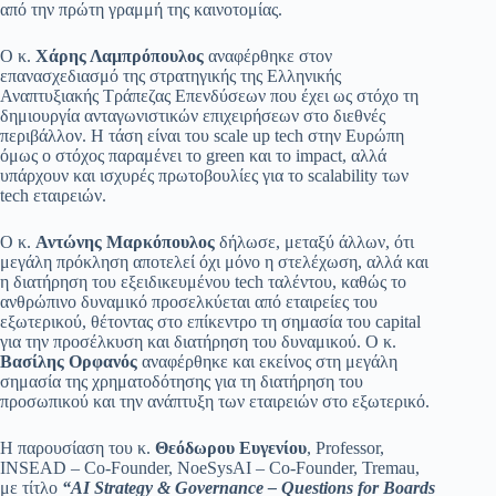
από την πρώτη γραμμή της καινοτομίας.
Ο κ.
Χάρης Λαμπρόπουλος
αναφέρθηκε στον
επανασχεδιασμό της στρατηγικής της Ελληνικής
Αναπτυξιακής Τράπεζας Επενδύσεων που έχει ως στόχο τη
δημιουργία ανταγωνιστικών επιχειρήσεων στο διεθνές
περιβάλλον. Η τάση είναι του scale up tech στην Ευρώπη
όμως ο στόχος παραμένει το green και το impact, αλλά
υπάρχουν και ισχυρές πρωτοβουλίες για το scalability των
tech εταιρειών.
Ο κ.
Αντώνης Μαρκόπουλος
δήλωσε, μεταξύ άλλων, ότι
μεγάλη πρόκληση αποτελεί όχι μόνο η στελέχωση, αλλά και
η διατήρηση του εξειδικευμένου tech ταλέντου, καθώς το
ανθρώπινο δυναμικό προσελκύεται από εταιρείες του
εξωτερικού, θέτοντας στο επίκεντρο τη σημασία του capital
για την προσέλκυση και διατήρηση του δυναμικού. Ο κ.
Βασίλης Ορφανός
αναφέρθηκε και εκείνος στη μεγάλη
σημασία της χρηματοδότησης για τη διατήρηση του
προσωπικού και την ανάπτυξη των εταιρειών στο εξωτερικό.
Η παρουσίαση του κ.
Θεόδωρου Ευγενίου
, Professor,
INSEAD – Co-Founder, NoeSysAI – Co-Founder, Tremau,
με τίτλο
“ΑΙ Strategy & Governance – Questions for Boards