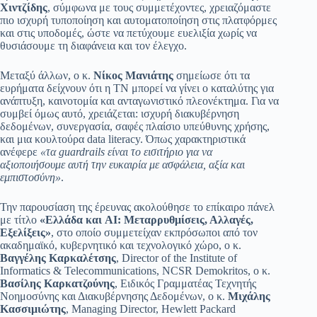
Χιντζίδης
, σύμφωνα με τους συμμετέχοντες, χρειαζόμαστε
πιο ισχυρή τυποποίηση και αυτοματοποίηση στις πλατφόρμες
και στις υποδομές, ώστε να πετύχουμε ευελιξία χωρίς να
θυσιάσουμε τη διαφάνεια και τον έλεγχο.
Μεταξύ άλλων, ο κ.
Νίκος Μανιάτης
σημείωσε ότι τα
ευρήματα δείχνουν ότι η ΤΝ μπορεί να γίνει ο καταλύτης για
ανάπτυξη, καινοτομία και ανταγωνιστικό πλεονέκτημα. Για να
συμβεί όμως αυτό, χρειάζεται: ισχυρή διακυβέρνηση
δεδομένων, συνεργασία, σαφές πλαίσιο υπεύθυνης χρήσης,
και μια κουλτούρα data literacy. Όπως χαρακτηριστικά
ανέφερε
«τα guardrails είναι το εισιτήριο για να
αξιοποιήσουμε αυτή την ευκαιρία με ασφάλεια, αξία και
εμπιστοσύνη»
.
Την παρουσίαση της έρευνας ακολούθησε το επίκαιρο πάνελ
με τίτλο
«Ελλάδα και AI: Μεταρρυθμίσεις, Αλλαγές,
Εξελίξεις»
, στο οποίο συμμετείχαν εκπρόσωποι από τον
ακαδημαϊκό, κυβερνητικό και τεχνολογικό χώρο, ο κ.
Βαγγέλης Καρκαλέτσης
, Director of the Institute of
Informatics & Telecommunications, NCSR Demokritos, ο κ.
Βασίλης Καρκατζούνης
, Ειδικός Γραμματέας Τεχνητής
Νοημοσύνης και Διακυβέρνησης Δεδομένων, ο κ.
Μιχάλης
Κασσιμιώτης
, Managing Director, Hewlett Packard