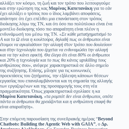
αλλάξει τον κόσμο, τη ζωή και τον τρόπο που λειτουργούμε
και στην ερώτηση της κας
Μαρίνας Καπετανάκη
για το εάν
έχει αλλάξει ο τρόπος που ο ίδιος λαμβάνει αποφάσεις,
απάντησε ότι έχει επέλθει μια επανάσταση στον τρόπος
διοίκησης λόγω της ΤΝ, και ότι όσο πιο πολύπλοκο είναι ένα
μοντέλο διοίκησης τόσο πιο απαραίτητη είναι πλέον η
ενδυνάμωσή του μέσω της ΤΝ.
«Σε κάθε μετασχηματισμό το
Α και το Ω είναι η κουλτούρα, δηλαδή πως οι άνθρωποι είναι
έτοιμοι να αγκαλιάσουν την αλλαγή στον τρόπο που δουλεύουν
και στην τεχνολογία που έρχεται να ενδυναμώσει την αλλαγή
και να την κάνει εφικτή. Θα έλεγα ότι είναι 80% οι άνθρωποι
και 20% η τεχνολογία και το πως θα κάνεις upskilling τους
ανθρώπους σου»
, ανέφερε χαρακτηριστικά σε άλλο σημείο
της συζήτησης. Επίσης, μίλησε για τις κοινωνικές
προεκτάσεις του ζητήματος, την εξάλειψη κάποιων θέσεων
εργασίας που επαναλαμβάνονται και τη σημασία της αλλαγής
των εργαζομένων και της προσαρμογής τους στη νέα
πραγματικότητα. Όπως χαρακτηριστικά σχολίασε η κα
Μαρίνα Καπετανάκη
,
«τα ρομπότ δεν είναι άνθρωποι, οπότε
πάντα οι άνθρωποι θα χρειάζονται και η ανθρώπινη επαφή θα
είναι απαραίτητη».
Στην επόμενη παρουσίαση της συνεδριακής ημέρας “
Beyond
Chatbots
:
Building
the
Agentic
Web
with
GAIA
”
, ο
Δρ.