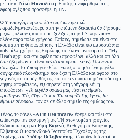
με τον κ.
Νίκο Μανιαδάκη
. Επίσης, αναφέρθηκε στις
εφαρμογές που προσφέρει η ΤΝ.
Ο Υπουργός
παρουσιάζοντας διαφορετικά
παραδείγματαανέφερε ότι την επόμενη δεκαετία θα ζήσουμε
ριζικές αλλαγές και ότι οι εξελίξεις στην ΤΝ «τρέχουν»
πλέον πάρα πολύ γρήγορα. Επίσης, σημείωσε ότι είναι στο
κομμάτι της ψηφιοποίησης η Ελλάδα είναι πιο μπροστά από
κάθε άλλη χώρα της Ευρώπης και έκανε αναφορά στο “My
Heath app” και στα οφέλη που προσφέρει, αλλά και ότι όλα
όσα ήδη γίνονται είναι παλιά και πρέπει να εξελίσσονται
συνεχώς. Το Υπουργείο θέλει να αξιοποιήσει ένα μεγάλο
συγκριτικό πλεονέκτημα που έχει η Ελλάδα και αφορά στο
γεγονός ότι το μέγεθός της και το κεντρικοποιημένο σύστημα
λήψης αποφάσεων, εξυπηρετεί στη γρήγορη λήψη
αποφάσεων.
«Το μεγάλο όραμα μας είναι να είμαστε
πρωταγωνιστές στην ΤΝ και στο κομμάτι της Υγείας θα
είμαστε σίγουρα»
, τόνισε σε άλλο σημείο της ομιλίας του.
Τέλος, το πάνελ
«AI in Healthcare»
έφερε και πάλι στο
επίκεντρο την εφαρμογή της ΤΝ στον τομέα της υγείας.
Ειδικοί όπως η κα
Έφη Βαγενά
, Καθηγήτρια Βιοηθικής,
Ελβετικό Ομοσπονδιακό Ινστιτούτο Τεχνολογίας της
Ζυρίχης, ο κ.
Στάθης Βεληβασάκης
, Country Information