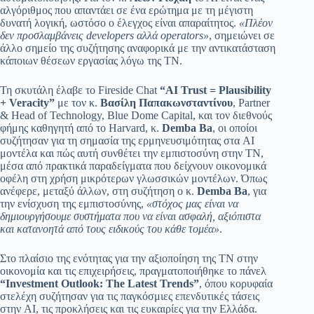
αλγόριθμος που απαντάει σε ένα ερώτημα με τη μέγιστη
δυνατή λογική, ωστόσο ο έλεγχος είναι απαραίτητος.
«Πλέον
δεν προσλαμβάνεις developers αλλά operators»
, σημειώνει σε
άλλο σημείο της συζήτησης αναφορικά με την αντικατάσταση
κάποιων θέσεων εργασίας λόγω της ΤΝ.
Τη σκυτάλη έλαβε το Fireside Chat
“AI Trust = Plausibility
+ Veracity”
με τον κ.
Βασίλη Παπακωνσταντίνου
, Partner
& Head of Technology, Blue Dome Capital, και τον διεθνούς
φήμης καθηγητή από το Harvard, κ.
Demba Ba
, οι οποίοι
συζήτησαν για τη σημασία της ερμηνευσιμότητας στα AI
μοντέλα και πώς αυτή συνθέτει την εμπιστοσύνη στην ΤΝ,
μέσα από πρακτικά παραδείγματα που δείχνουν οικονομικά
οφέλη στη χρήση μικρότερων γλωσσικών μοντέλων. Όπως
ανέφερε, μεταξύ άλλων, στη συζήτηση ο κ.
Demba Ba
, για
την ενίσχυση της εμπιστοσύνης,
«στόχος μας είναι να
δημιουργήσουμε συστήματα που να είναι ασφαλή, αξιόπιστα
και κατανοητά από τους ειδικούς του κάθε τομέα»
.
Στο πλαίσιο της ενότητας για την αξιοποίηση της ΤΝ στην
οικονομία και τις επιχειρήσεις, πραγματοποιήθηκε το πάνελ
“Investment Outlook: The Latest Trends”
, όπου κορυφαία
στελέχη συζήτησαν για τις παγκόσμιες επενδυτικές τάσεις
στην AI, τις προκλήσεις και τις ευκαιρίες για την Ελλάδα.