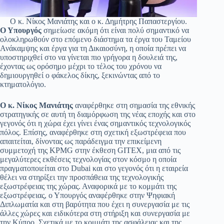
Ο κ. Νίκος Μανιάτης και ο κ. Δημήτρης Παπαστεργίου.
Ο Υπουργός
σημείωσε ακόμη ότι είναι πολύ σημαντικό να
ολοκληρωθούν στο επόμενο διάστημα τα έργα του Ταμείου
Ανάκαμψης και έργα για τη Δικαιοσύνη, η οποία πρέπει να
υποστηριχθεί στο να γίνεται πιο γρήγορα η δουλειά της,
έχοντας ως ορόσημο μέχρι το τέλος του χρόνου να
δημιουργηθεί ο φάκελος δίκης, ξεκινώντας από το
κτηματολόγιο.
O κ. Νίκος Μανιάτης
αναφέρθηκε στη σημασία της εθνικής
στρατηγικής σε αυτή τη διαμόρφωση της νέας εποχής και στο
γεγονός ότι η χώρα έχει γίνει ένας σημαντικός τεχνολογικός
πόλος. Επίσης, αναφέρθηκε στη σχετική εξωστρέφεια που
απαιτείται, δίνοντας ως παράδειγμα την επικείμενη
συμμετοχή της KPMG στην έκθεση GITEX, μια από τις
μεγαλύτερες εκθέσεις τεχνολογίας στον κόσμο η οποία
πραγματοποιείται στο Dubai και στο γεγονός ότι η εταιρεία
θέλει να στηρίξει την προσπάθεια της τεχνολογικής
εξωστρέφειας της χώρας. Αναφορικά με το κομμάτι της
εξωστρέφειας, ο Υπουργός αναφέρθηκε στην Ψηφιακή
Διπλωματία και στη βαρύτητα που έχει η συνεργασία με τις
άλλες χώρες και ειδικότερα στη στήριξη και συνεργασία με
την Κύπρο. Σχετικά με το κομμάτι της ασφάλειας και της