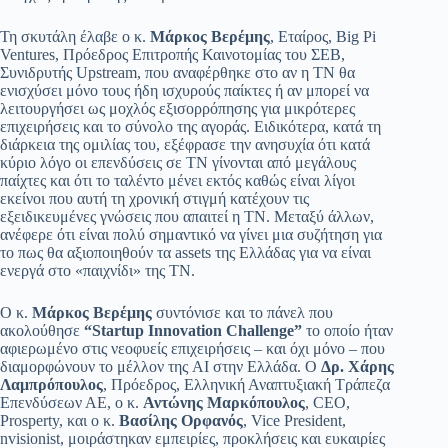
Τη σκυτάλη έλαβε ο κ.
Μάρκος Βερέμης
, Εταίρος, Big Pi
Ventures, Πρόεδρος Επιτροπής Καινοτομίας του ΣΕΒ,
Συνιδρυτής Upstream, που αναφέρθηκε στο αν η ΤΝ θα
ενισχύσει μόνο τους ήδη ισχυρούς παίκτες ή αν μπορεί να
λειτουργήσει ως μοχλός εξισορρόπησης για μικρότερες
επιχειρήσεις και το σύνολο της αγοράς. Ειδικότερα, κατά τη
διάρκεια της ομιλίας του, εξέφρασε την ανησυχία ότι κατά
κύριο λόγο οι επενδύσεις σε ΤΝ γίνονται από μεγάλους
παίχτες και ότι το ταλέντο μένει εκτός καθώς είναι λίγοι
εκείνοι που αυτή τη χρονική στιγμή κατέχουν τις
εξειδικευμένες γνώσεις που απαιτεί η ΤΝ. Μεταξύ άλλων,
ανέφερε ότι είναι πολύ σημαντικό να γίνει μια συζήτηση για
το πως θα αξιοποιηθούν τα assets της Ελλάδας για να είναι
ενεργά στο «παιχνίδι» της ΤΝ.
Ο κ.
Μάρκος Βερέμης
συντόνισε και το πάνελ που
ακολούθησε
“Startup Innovation Challenge”
το οποίο ήταν
αφιερωμένο στις νεοφυείς επιχειρήσεις – και όχι μόνο – που
διαμορφώνουν το μέλλον της AI στην Ελλάδα. Ο
Δρ. Χάρης
Λαμπρόπουλος
, Πρόεδρος, Ελληνική Αναπτυξιακή Τράπεζα
Επενδύσεων ΑΕ, o κ.
Αντώνης Μαρκόπουλος
, CEO,
Prosperty, και ο κ.
Βασίλης Ορφανός
, Vice President,
nvisionist, μοιράστηκαν εμπειρίες, προκλήσεις και ευκαιρίες