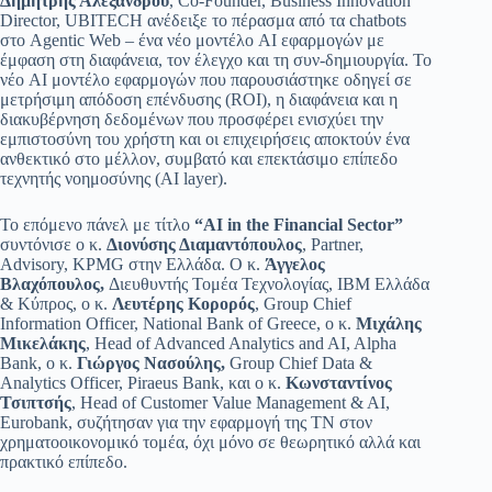
Δημήτρης Αλεξάνδρου
, Co-Founder, Business Innovation
Director, UBITECH ανέδειξε το πέρασμα από τα chatbots
στο Agentic Web – ένα νέο μοντέλο AI εφαρμογών με
έμφαση στη διαφάνεια, τον έλεγχο και τη συν-δημιουργία. Το
νέο AI μοντέλο εφαρμογών που παρουσιάστηκε οδηγεί σε
μετρήσιμη απόδοση επένδυσης (ROI), η διαφάνεια και η
διακυβέρνηση δεδομένων που προσφέρει ενισχύει την
εμπιστοσύνη του χρήστη και οι επιχειρήσεις αποκτούν ένα
ανθεκτικό στο μέλλον, συμβατό και επεκτάσιμο επίπεδο
τεχνητής νοημοσύνης (AI layer).
Το επόμενο πάνελ με τίτλο
“AI in the Financial Sector”
συντόνισε ο κ.
Διονύσης Διαμαντόπουλος
, Partner,
Advisory, KPMG στην Ελλάδα. Ο κ.
Άγγελος
Βλαχόπουλος,
Διευθυντής Τομέα Τεχνολογίας, IBM Ελλάδα
& Κύπρος, ο κ.
Λευτέρης Κορορός
, Group Chief
Information Officer, National Bank of Greece, ο κ.
Μιχάλης
Μικελάκης
, Head of Advanced Analytics and AI, Alpha
Bank, ο κ.
Γιώργος Νασούλης,
Group Chief Data &
Analytics Officer, Piraeus Bank, και ο κ.
Κωνσταντίνος
Τσιπτσής
, Head of Customer Value Management & AI,
Eurobank, συζήτησαν για την εφαρμογή της ΤΝ στον
χρηματοοικονομικό τομέα, όχι μόνο σε θεωρητικό αλλά και
πρακτικό επίπεδο.