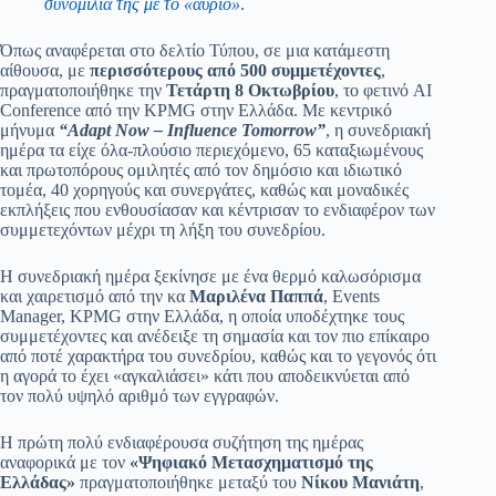
συνομιλία της με το «αύριο»
.
Όπως αναφέρεται στο δελτίο Τύπου, σε μια κατάμεστη
αίθουσα, με
περισσότερους από 500 συμμετέχοντες
,
πραγματοποιήθηκε την
Τετάρτη 8 Οκτωβρίου
, το φετινό AI
Conference από την KPMG στην Ελλάδα. Με κεντρικό
μήνυμα
“Adapt Now – Influence Tomorrow”
, η συνεδριακή
ημέρα τα είχε όλα-πλούσιο περιεχόμενο, 65 καταξιωμένους
και πρωτοπόρους ομιλητές από τον δημόσιο και ιδιωτικό
τομέα, 40 χορηγούς και συνεργάτες, καθώς και μοναδικές
εκπλήξεις που ενθουσίασαν και κέντρισαν το ενδιαφέρον των
συμμετεχόντων μέχρι τη λήξη του συνεδρίου.
Η συνεδριακή ημέρα ξεκίνησε με ένα θερμό καλωσόρισμα
και χαιρετισμό από την κα
Μαριλένα Παππά
, Events
Manager, KPMG στην Ελλάδα, η οποία υποδέχτηκε τους
συμμετέχοντες και ανέδειξε τη σημασία και τον πιο επίκαιρο
από ποτέ χαρακτήρα του συνεδρίου, καθώς και το γεγονός ότι
η αγορά το έχει «αγκαλιάσει» κάτι που αποδεικνύεται από
τον πολύ υψηλό αριθμό των εγγραφών.
Η πρώτη πολύ ενδιαφέρουσα συζήτηση της ημέρας
αναφορικά με τον
«Ψηφιακό Μετασχηματισμό της
Ελλάδας»
πραγματοποιήθηκε μεταξύ του
Νίκου Μανιάτη
,