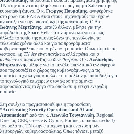
Αναστασάκης
παρουσίασε κάποια παραδείγματα χρήσης της
ΤΝ στην άμυνα και μίλησε για το πρόγραμμα Safe για την
ευρωπαϊκή άμυνα. Ο κ.
Γιώργος Πουραϊμης,
αναφέρθηκε
στο ρόλο του ΕΛΚΑΚκαι στους μηχανισμούς που έχουν
αναπτύξει για την υποστήριξη της καινοτομίας. Ο Δρ.
Ιωάννης Μερτζάνης,
μεταξύ άλλων, μίλησε για την
παράδοση της Space Hellas στην άμυνα και για το πως
άλλαξε το τοπίο της άμυνας λόγω της τεχνολογίας τα
τελευταία χρόνια αλλά και για τα προγράμματα
κυβερνοασφάλειας που «τρέχει» η εταιρεία. Όπως σημείωσε,
ωστόσο,
«η ΤΝ δεν είναι πανάκεια αλλά πρέπει και ο
ανθρώπινος παράγοντας να συνεισφέρει»
. Ο κ.
Αλέξανδρος
Μπρέγιαννης
μίλησε για το μεγάλο επενδυτικό ενδιαφέρον
που παρουσιάζει ο χώρος της κυβερνοάμυνας για τις
εταιρείες τεχνολογίας και βλέπει το μέλλον με αισιοδοξία για
το τεχνολογικό επιχειρείν στον χώρο της άμυνας,
παρουσιάζοντας τα έργα στα οποία συμμετέχει ενεργά η
εταιρεία.
Στη συνέχεια πραγματοποιήθηκε η παρουσίαση
“Accelerating Security Operations and AI and
Automations”
από τον κ.
Λεωνίδα Τουγιαννίδη
, Regional
Director, CEE, Greece & Cyprus, Fortinet, ο οποίος ανέδειξε
τον ρόλο της ΤΝ στην επιτάχυνση και ενίσχυση των
λειτουργιών κυβερνοασφάλειας. Όπως τόνισε, μεταξύ