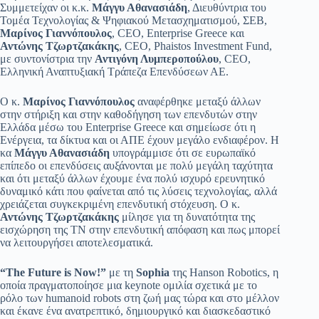
Συμμετείχαν οι κ.κ.
Μάγγυ Αθανασιάδη
, Διευθύντρια του
Τομέα Τεχνολογίας & Ψηφιακού Μετασχηματισμού, ΣΕΒ,
Μαρίνος Γιαννόπουλος
, CEO, Enterprise Greece και
Αντώνης Τζωρτζακάκης
, CEO, Phaistos Investment Fund,
με συντονίστρια την
Αντιγόνη Λυμπεροπούλου
, CEO,
Ελληνική Αναπτυξιακή Τράπεζα Επενδύσεων ΑΕ.
Ο κ.
Μαρίνος Γιαννόπουλος
αναφέρθηκε μεταξύ άλλων
στην στήριξη και στην καθοδήγηση των επενδυτών στην
Ελλάδα μέσω του Enterprise Greece και σημείωσε ότι η
Ενέργεια, τα δίκτυα και οι ΑΠΕ έχουν μεγάλο ενδιαφέρον. Η
κα
Μάγγυ Αθανασιάδη
υπογράμμισε ότι σε ευρωπαϊκό
επίπεδο οι επενδύσεις αυξάνονται με πολύ μεγάλη ταχύτητα
και ότι μεταξύ άλλων έχουμε ένα πολύ ισχυρό ερευνητικό
δυναμικό κάτι που φαίνεται από τις λύσεις τεχνολογίας, αλλά
χρειάζεται συγκεκριμένη επενδυτική στόχευση. O κ.
Αντώνης Τζωρτζακάκης
μίλησε για τη δυνατότητα της
εισχώρηση της ΤΝ στην επενδυτική απόφαση και πως μπορεί
να λειτουργήσει αποτελεσματικά.
“The Future is Now!”
με τη
Sophia
της Hanson Robotics, η
οποία πραγματοποίησε μια keynote ομιλία σχετικά με το
ρόλο των humanoid robots στη ζωή μας τώρα και στο μέλλον
και έκανε ένα ανατρεπτικό, δημιουργικό και διασκεδαστικό