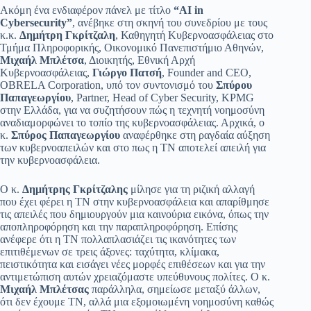
Ακόμη ένα ενδιαφέρον πάνελ με τίτλο
“AI in
Cybersecurity”
, ανέβηκε στη σκηνή του συνεδρίου με τους
κ.κ.
Δημήτρη Γκρίτζαλη
, Καθηγητή Κυβερνοασφάλειας στο
Τμήμα Πληροφορικής, Οικονομικό Πανεπιστήμιο Αθηνών,
Μιχαήλ Μπλέτσα
, Διοικητής, Εθνική Αρχή
Κυβερνοασφάλειας,
Γιώργο Πατσή
, Founder and CEO,
OBRELA Corporation, υπό τον συντονισμό του
Σπύρου
Παπαγεωργίου
, Partner, Head of Cyber Security, KPMG
στην Ελλάδα, για να συζητήσουν πώς η τεχνητή νοημοσύνη
αναδιαμορφώνει το τοπίο της κυβερνοασφάλειας. Αρχικά, ο
κ.
Σπύρος Παπαγεωργίου
αναφέρθηκε στη ραγδαία αύξηση
των κυβερνοαπειλών και στο πως η ΤΝ αποτελεί απειλή για
την κυβερνοασφάλεια.
Ο κ.
Δημήτρης Γκρίτζαλης
μίλησε για τη ριζική αλλαγή
που έχει φέρει η ΤΝ στην κυβερνοασφάλεια και απαρίθμησε
τις απειλές που δημιουργούν μια καινούρια εικόνα, όπως την
αποπληροφόρηση και την παραπληροφόρηση. Επίσης
ανέφερε ότι η ΤΝ πολλαπλασιάζει τις ικανότητες των
επιτιθέμενων σε τρεις άξονες: ταχύτητα, κλίμακα,
πειστικότητα και εισάγει νέες μορφές επιθέσεων και για την
αντιμετώπιση αυτών χρειαζόμαστε υπεύθυνους πολίτες. Ο κ.
Μιχαήλ Μπλέτσας
παράλληλα, σημείωσε μεταξύ άλλων,
ότι δεν έχουμε ΤΝ, αλλά μια εξομοιωμένη νοημοσύνη καθώς