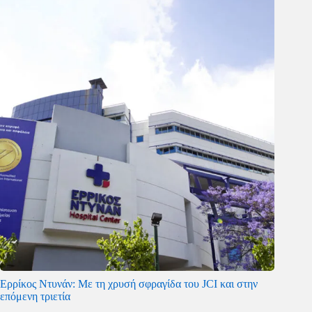
Ερρίκος Ντυνάν: Με τη χρυσή σφραγίδα του JCI και στην
επόμενη τριετία