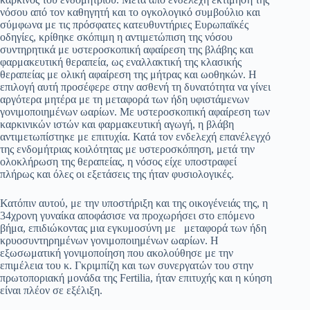
νόσου από τον καθηγητή και το ογκολογικό συμβούλιο και
σύμφωνα με τις πρόσφατες κατευθυντήριες Ευρωπαϊκές
οδηγίες, κρίθηκε σκόπιμη η αντιμετώπιση της νόσου
συντηρητικά με υστεροσκοπική αφαίρεση της βλάβης και
φαρμακευτική θεραπεία, ως εναλλακτική της κλασικής
θεραπείας με ολική αφαίρεση της μήτρας και ωοθηκών. Η
επιλογή αυτή προσέφερε στην ασθενή τη δυνατότητα να γίνει
αργότερα μητέρα με τη μεταφορά των ήδη υφιστάμενων
γονιμοποιημένων ωαρίων. Με υστεροσκοπική αφαίρεση των
καρκινικών ιστών και φαρμακευτική αγωγή, η βλάβη
αντιμετωπίστηκε με επιτυχία. Κατά τον ενδελεχή επανέλεγχό
της ενδομήτριας κοιλότητας με υστεροσκόπηση, μετά την
ολοκλήρωση της θεραπείας, η νόσος είχε υποστραφεί
πλήρως και όλες οι εξετάσεις της ήταν φυσιολογικές.
Κατόπιν αυτού, με την υποστήριξη και της οικογένειάς της, η
34χρονη γυναίκα αποφάσισε να προχωρήσει στο επόμενο
βήμα, επιδιώκοντας μια εγκυμοσύνη με μεταφορά των ήδη
κρυοσυντηρημένων γονιμοποιημένων ωαρίων. Η
εξωσωματική γονιμοποίηση που ακολούθησε με την
επιμέλεια του κ. Γκριμπίζη και των συνεργατών του στην
πρωτοποριακή μονάδα της Fertilia, ήταν επιτυχής και η κύηση
είναι πλέον σε εξέλιξη.