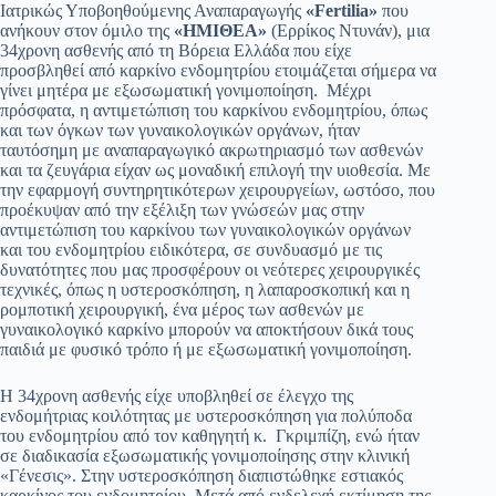
Ιατρικώς Υποβοηθούμενης Αναπαραγωγής
«
Fertilia
»
που
ανήκουν στον όμιλο της
«ΗΜΙΘΕΑ»
(Ερρίκος Ντυνάν), μια
34χρονη ασθενής από τη Βόρεια Ελλάδα που είχε
προσβληθεί από καρκίνο ενδομητρίου ετοιμάζεται σήμερα να
γίνει μητέρα με εξωσωματική γονιμοποίηση. Μέχρι
πρόσφατα, η αντιμετώπιση του καρκίνου ενδομητρίου, όπως
και των όγκων των γυναικολογικών οργάνων, ήταν
ταυτόσημη με αναπαραγωγικό ακρωτηριασμό των ασθενών
και τα ζευγάρια είχαν ως μοναδική επιλογή την υιοθεσία. Με
την εφαρμογή συντηρητικότερων χειρουργείων, ωστόσο, που
προέκυψαν από την εξέλιξη των γνώσεών μας στην
αντιμετώπιση του καρκίνου των γυναικολογικών οργάνων
και του ενδομητρίου ειδικότερα, σε συνδυασμό με τις
δυνατότητες που μας προσφέρουν οι νεότερες χειρουργικές
τεχνικές, όπως η υστεροσκόπηση, η λαπαροσκοπική και η
ρομποτική χειρουργική, ένα μέρος των ασθενών με
γυναικολογικό καρκίνο μπορούν να αποκτήσουν δικά τους
παιδιά με φυσικό τρόπο ή με εξωσωματική γονιμοποίηση.
Η 34χρονη ασθενής είχε υποβληθεί σε έλεγχο της
ενδομήτριας κοιλότητας με υστεροσκόπηση για πολύποδα
του ενδομητρίου από τον καθηγητή κ. Γκριμπίζη, ενώ ήταν
σε διαδικασία εξωσωματικής γονιμοποίησης στην κλινική
«Γένεσις». Στην υστεροσκόπηση διαπιστώθηκε εστιακός
καρκίνος του ενδομητρίου. Μετά από ενδελεχή εκτίμηση της