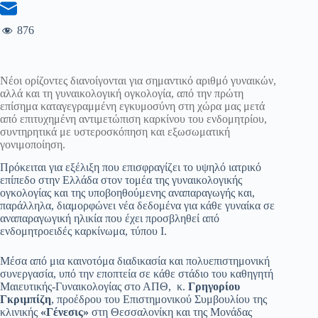
876
Νέοι ορίζοντες διανοίγονται για σημαντικό αριθμό γυναικών,
αλλά και τη γυναικολογική ογκολογία, από την πρώτη
επίσημα καταγεγραμμένη εγκυμοσύνη στη χώρα μας μετά
από επιτυχημένη αντιμετώπιση καρκίνου του ενδομητρίου,
συντηρητικά με υστεροσκόπηση και εξωσωματική
γονιμοποίηση.
Πρόκειται για εξέλιξη που επισφραγίζει το υψηλό ιατρικό
επίπεδο στην Ελλάδα στον τομέα της γυναικολογικής
ογκολογίας και της υποβοηθούμενης αναπαραγωγής και,
παράλληλα, διαμορφώνει νέα δεδομένα για κάθε γυναίκα σε
αναπαραγωγική ηλικία που έχει προσβληθεί από
ενδομητροειδές καρκίνωμα, τύπου Ι.
Μέσα από μια καινοτόμα διαδικασία και πολυεπιστημονική
συνεργασία, υπό την εποπτεία σε κάθε στάδιο του καθηγητή
Μαιευτικής-Γυναικολογίας στο ΑΠΘ, κ.
Γρηγορίου
Γκριμπίζη
, προέδρου του Επιστημονικού Συμβουλίου της
κλινικής
«Γένεσις»
στη Θεσσαλονίκη και της Μονάδας