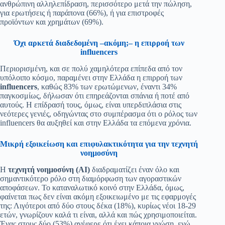
ανθρώπινη αλληλεπίδραση, περισσότερο μετά την πώληση,
για ερωτήσεις ή παράπονα (66%), ή για επιστροφές
προϊόντων και χρημάτων (69%).
Όχι αρκετά διαδεδομένη –ακόμη;– η επιρροή των
influencers
Περιορισμένη, και σε πολύ χαμηλότερα επίπεδα από τον
υπόλοιπο κόσμο, παραμένει στην Ελλάδα η επιρροή των
influencers
, καθώς 83% των ερωτώμενων, έναντι 34%
παγκοσμίως, δήλωσαν ότι επηρεάζονται σπάνια ή ποτέ από
αυτούς. Η επίδρασή τους, όμως, είναι υπερδιπλάσια στις
νεότερες γενιές, οδηγώντας στο συμπέρασμα ότι ο ρόλος των
influencers θα αυξηθεί και στην Ελλάδα τα επόμενα χρόνια.
Μικρή εξοικείωση και επιφυλακτικότητα για την τεχνητή
νοημοσύνη
Η
τεχνητή νοημοσύνη (
AI
)
διαδραματίζει έναν όλο και
σημαντικότερο ρόλο στη διαμόρφωση των αγοραστικών
αποφάσεων. Το καταναλωτικό κοινό στην Ελλάδα, όμως,
φαίνεται πως δεν είναι ακόμη εξοικειωμένο με τις εφαρμογές
της: Λιγότεροι από δύο στους δέκα (18%), κυρίως νέοι 18-29
ετών, γνωρίζουν καλά τι είναι, αλλά και πώς χρησιμοποιείται.
Ένας στους δύο (53%) ανέφερε ότι έχει κάποια γνώση, ενώ