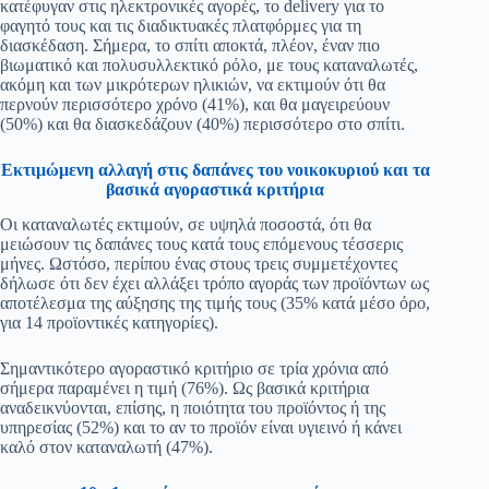
κατέφυγαν στις ηλεκτρονικές αγορές, το delivery για το
φαγητό τους και τις διαδικτυακές πλατφόρμες για τη
διασκέδαση. Σήμερα, το σπίτι αποκτά, πλέον, έναν πιο
βιωματικό και πολυσυλλεκτικό ρόλο, με τους καταναλωτές,
ακόμη και των μικρότερων ηλικιών, να εκτιμούν ότι θα
περνούν περισσότερο χρόνο (41%), και θα μαγειρεύουν
(50%) και θα διασκεδάζουν (40%) περισσότερο στο σπίτι.
Εκτιμώμενη αλλαγή στις δαπάνες του νοικοκυριού και τα
βασικά αγοραστικά κριτήρια
Οι καταναλωτές εκτιμούν, σε υψηλά ποσοστά, ότι θα
μειώσουν τις δαπάνες τους κατά τους επόμενους τέσσερις
μήνες. Ωστόσο, περίπου ένας στους τρεις συμμετέχοντες
δήλωσε ότι δεν έχει αλλάξει τρόπο αγοράς των προϊόντων ως
αποτέλεσμα της αύξησης της τιμής τους (35% κατά μέσο όρο,
για 14 προϊοντικές κατηγορίες).
Σημαντικότερο αγοραστικό κριτήριο σε τρία χρόνια από
σήμερα παραμένει η τιμή (76%). Ως βασικά κριτήρια
αναδεικνύονται, επίσης, η ποιότητα του προϊόντος ή της
υπηρεσίας (52%) και το αν το προϊόν είναι υγιεινό ή κάνει
καλό στον καταναλωτή (47%).