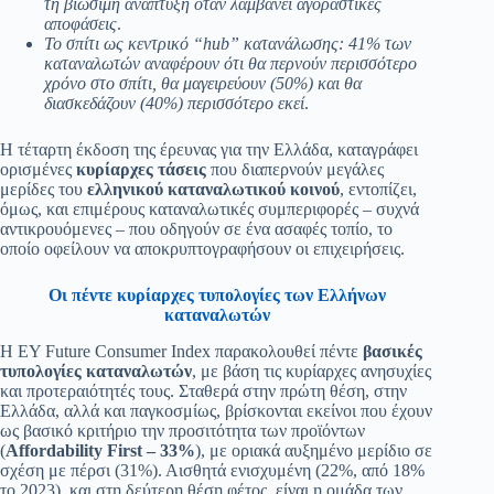
τη βιώσιμη ανάπτυξη όταν λαμβάνει αγοραστικές
αποφάσεις
.
Το σπίτι ως κεντρικό “hub” κατανάλωσης: 41% των
καταναλωτών αναφέρουν ότι θα περνούν περισσότερο
χρόνο στο σπίτι, θα μαγειρεύουν (50%) και θα
διασκεδάζουν (40%) περισσότερο εκεί
.
Η τέταρτη έκδοση της έρευνας για την Ελλάδα, καταγράφει
ορισμένες
κυρίαρχες τάσεις
που διαπερνούν μεγάλες
μερίδες του
ελληνικού καταναλωτικού κοινού
, εντοπίζει,
όμως, και επιμέρους καταναλωτικές συμπεριφορές – συχνά
αντικρουόμενες – που οδηγούν σε ένα ασαφές τοπίο, το
οποίο οφείλουν να αποκρυπτογραφήσουν οι επιχειρήσεις.
Οι πέντε κυρίαρχες τυπολογίες των Ελλήνων
καταναλωτών
Η EY Future Consumer Index παρακολουθεί πέντε
βασικές
τυπολογίες καταναλωτών
, με βάση τις κυρίαρχες ανησυχίες
και προτεραιότητές τους. Σταθερά στην πρώτη θέση, στην
Ελλάδα, αλλά και παγκοσμίως, βρίσκονται εκείνοι που έχουν
ως βασικό κριτήριο την προσιτότητα των προϊόντων
(
Affordability
First
– 33%
), με οριακά αυξημένο μερίδιο σε
σχέση με πέρσι (31%). Αισθητά ενισχυμένη (22%, από 18%
το 2023), και στη δεύτερη θέση φέτος, είναι η ομάδα των