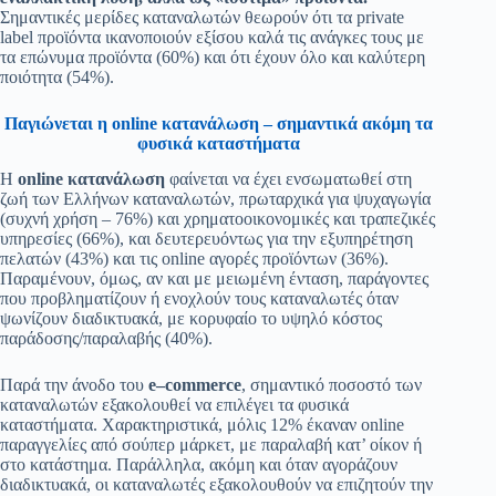
Σημαντικές μερίδες καταναλωτών θεωρούν ότι τα private
label προϊόντα ικανοποιούν εξίσου καλά τις ανάγκες τους με
τα επώνυμα προϊόντα (60%) και ότι έχουν όλο και καλύτερη
ποιότητα (54%).
Παγιώνεται η online κατανάλωση – σημαντικά ακόμη τα
φυσικά καταστήματα
Η
online
κατανάλωση
φαίνεται να έχει ενσωματωθεί στη
ζωή των Ελλήνων καταναλωτών, πρωταρχικά για ψυχαγωγία
(συχνή χρήση – 76%) και χρηματοοικονομικές και τραπεζικές
υπηρεσίες (66%), και δευτερευόντως για την εξυπηρέτηση
πελατών (43%) και τις online αγορές προϊόντων (36%).
Παραμένουν, όμως, αν και με μειωμένη ένταση, παράγοντες
που προβληματίζουν ή ενοχλούν τους καταναλωτές όταν
ψωνίζουν διαδικτυακά, με κορυφαίο το υψηλό κόστος
παράδοσης/παραλαβής (40%).
Παρά την άνοδο τoυ
e
–
commerce
, σημαντικό ποσοστό των
καταναλωτών εξακολουθεί να επιλέγει τα φυσικά
καταστήματα. Χαρακτηριστικά, μόλις 12% έκαναν online
παραγγελίες από σούπερ μάρκετ, με παραλαβή κατ’ οίκον ή
στο κατάστημα. Παράλληλα, ακόμη και όταν αγοράζουν
διαδικτυακά, οι καταναλωτές εξακολουθούν να επιζητούν την