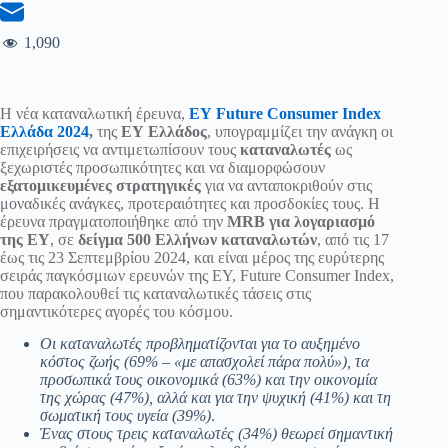
1,090
Η νέα καταναλωτική έρευνα,
EY
Future Consumer Index
Ελλάδα 2024
,
της
ΕΥ Ελλάδος
, υπογραμμίζει την ανάγκη οι
επιχειρήσεις να αντιμετωπίσουν τους
καταναλωτές
ως
ξεχωριστές προσωπικότητες και να διαμορφώσουν
εξατομικευμένες
στρατηγικές
για να ανταποκριθούν στις
μοναδικές ανάγκες, προτεραιότητες και προσδοκίες τους. Η
έρευνα πραγματοποιήθηκε από την
MRB για λογαριασμό
της EY
, σε
δείγμα 500 Ελλήνων καταναλωτών
, από τις 17
έως τις 23 Σεπτεμβρίου 2024, και είναι μέρος της ευρύτερης
σειράς παγκόσμιων ερευνών της ΕΥ, Future Consumer Index,
που παρακολουθεί τις καταναλωτικές τάσεις στις
σημαντικότερες αγορές του κόσμου.
Οι καταναλωτές προβληματίζονται για το αυξημένο
κόστος ζωής (69% – «με απασχολεί πάρα πολύ»), τα
προσωπικά τους οικονομικά (63%) και την οικονομία
της χώρας (47%), αλλά και για την ψυχική (41%) και τη
σωματική τους υγεία (39%)
.
Ένας στους τρεις καταναλωτές (34%) θεωρεί σημαντική