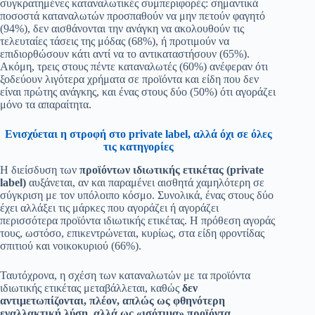
συγκρατημένες καταναλωτικές συμπεριφορές: σημαντικά
ποσοστά καταναλωτών προσπαθούν να μην πετούν φαγητό
(94%), δεν αισθάνονται την ανάγκη να ακολουθούν τις
τελευταίες τάσεις της μόδας (68%), ή προτιμούν να
επιδιορθώσουν κάτι αντί να το αντικαταστήσουν (65%).
Ακόμη, τρεις στους πέντε καταναλωτές (60%) ανέφεραν ότι
ξοδεύουν λιγότερα χρήματα σε προϊόντα και είδη που δεν
είναι πρώτης ανάγκης, και ένας στους δύο (50%) ότι αγοράζει
μόνο τα απαραίτητα.
Ενισχύεται η στροφή στο private label, αλλά όχι σε όλες
τις κατηγορίες
Η διείσδυση των
προϊόντων ιδιωτικής ετικέτας (
private
label
)
αυξάνεται, αν και παραμένει αισθητά χαμηλότερη σε
σύγκριση με τον υπόλοιπο κόσμο. Συνολικά, ένας στους δύο
έχει αλλάξει τις μάρκες που αγοράζει ή αγοράζει
περισσότερα προϊόντα ιδιωτικής ετικέτας. Η πρόθεση αγοράς
τους, ωστόσο, επικεντρώνεται, κυρίως, στα είδη φροντίδας
σπιτιού και νοικοκυριού (66%).
Ταυτόχρονα, η σχέση των καταναλωτών με τα προϊόντα
ιδιωτικής ετικέτας μεταβάλλεται, καθώς
δεν
αντιμετωπίζονται, πλέον, απλώς ως φθηνότερη
εναλλακτική λύση, αλλά ως «ισότιμα» προϊόντα.