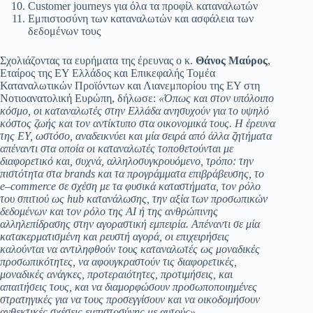
Customer journeys για όλα τα προφίλ καταναλωτών
Εμπιστοσύνη των καταναλωτών και ασφάλεια των
δεδομένων τους
Σχολιάζοντας τα ευρήματα της έρευνας ο κ.
Θάνος Μαύρος
,
Εταίρος της EY Ελλάδος και Επικεφαλής Τομέα
Καταναλωτικών Προϊόντων και Λιανεμπορίου της ΕΥ στη
Νοτιοανατολική Ευρώπη, δήλωσε:
«Όπως και στον υπόλοιπο
κόσμο, οι καταναλωτές στην Ελλάδα ανησυχούν για το υψηλό
κόστος ζωής και τον αντίκτυπο στα οικονομικά τους.
H
έρευνα
της
EY
, ωστόσο, αναδεικνύει και μία σειρά από άλλα ζητήματα
απέναντι στα οποία οι καταναλωτές τοποθετούνται με
διαφορετικό και, συχνά, αλληλοσυγκρουόμενο, τρόπο: την
πιστότητα στα
brands
και τα προγράμματα επιβράβευσης, το
e
–
commerce
σε σχέση με τα φυσικά καταστήματα, τον ρόλο
του σπιτιού ως
hub
κατανάλωσης, την αξία των προσωπικών
δεδομένων και τον ρόλο της ΑΙ ή της ανθρώπινης
αλληλεπίδρασης στην αγοραστική εμπειρία. Απέναντι σε μία
κατακερματισμένη και ρευστή αγορά, οι επιχειρήσεις
καλούνται να αντιληφθούν τους καταναλωτές ως μοναδικές
προσωπικότητες, να αφουγκραστούν τις διαφορετικές,
μοναδικές ανάγκες, προτεραιότητες, προτιμήσεις, και
απαιτήσεις τους, και να διαμορφώσουν προσωποποιημένες
στρατηγικές για να τους προσεγγίσουν και να οικοδομήσουν
ανθεκτικές σχέσεις εμπιστοσύνης με αυτούς».