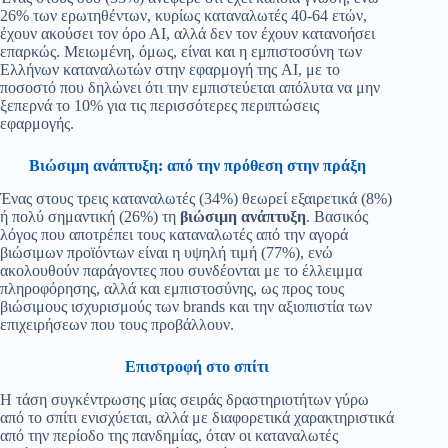
26% των ερωτηθέντων, κυρίως καταναλωτές 40-64 ετών,
έχουν ακούσει τον όρο ΑΙ, αλλά δεν τον έχουν κατανοήσει
επαρκώς. Μειωμένη, όμως, είναι και η εμπιστοσύνη των
Ελλήνων καταναλωτών στην εφαρμογή της AI, με το
ποσοστό που δηλώνει ότι την εμπιστεύεται απόλυτα να μην
ξεπερνά το 10% για τις περισσότερες περιπτώσεις
εφαρμογής.
Βιώσιμη ανάπτυξη: από την πρόθεση στην πράξη
Ένας στους τρεις καταναλωτές (34%) θεωρεί εξαιρετικά (8%)
ή πολύ σημαντική (26%) τη
βιώσιμη ανάπτυξη
. Βασικός
λόγος που αποτρέπει τους καταναλωτές από την αγορά
βιώσιμων προϊόντων είναι η υψηλή τιμή (77%), ενώ
ακολουθούν παράγοντες που συνδέονται με το έλλειμμα
πληροφόρησης, αλλά και εμπιστοσύνης, ως προς τους
βιώσιμους ισχυρισμούς των brands και την αξιοπιστία των
επιχειρήσεων που τους προβάλλουν.
Επιστροφή στο σπίτι
Η τάση συγκέντρωσης μίας σειράς δραστηριοτήτων γύρω
από το σπίτι ενισχύεται, αλλά με διαφορετικά χαρακτηριστικά
από την περίοδο της πανδημίας, όταν οι καταναλωτές