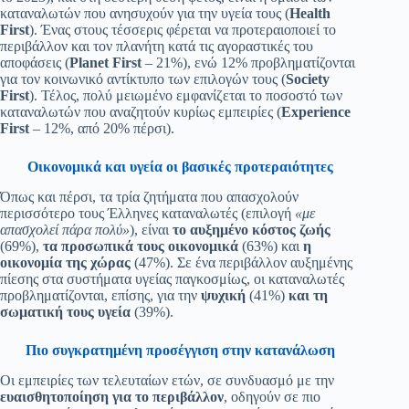
καταναλωτών που ανησυχούν για την υγεία τους (
Health
First
). Ένας στους τέσσερις φέρεται να προτεραιοποιεί το
περιβάλλον και τον πλανήτη κατά τις αγοραστικές του
αποφάσεις (
Planet
First
– 21%), ενώ 12% προβληματίζονται
για τον κοινωνικό αντίκτυπο των επιλογών τους (
Society
First
). Τέλος, πολύ μειωμένο εμφανίζεται το ποσοστό των
καταναλωτών που αναζητούν κυρίως εμπειρίες (
Experience
First
– 12%, από 20% πέρσι).
Οικονομικά και υγεία οι βασικές προτεραιότητες
Όπως και πέρσι, τα τρία ζητήματα που απασχολούν
περισσότερο τους Έλληνες καταναλωτές (επιλογή
«με
απασχολεί πάρα πολύ»
), είναι
το
αυξημένο κόστος ζωής
(69%),
τα προσωπικά τους οικονομικά
(63%) και
η
οικονομία της χώρας
(47%). Σε ένα περιβάλλον αυξημένης
πίεσης στα συστήματα υγείας παγκοσμίως, οι καταναλωτές
προβληματίζονται, επίσης, για την
ψυχική
(41%)
και τη
σωματική τους υγεία
(39%).
Πιο συγκρατημένη προσέγγιση στην κατανάλωση
Οι εμπειρίες των τελευταίων ετών, σε συνδυασμό με την
ευαισθητοποίηση για το περιβάλλον
, οδηγούν σε πιο