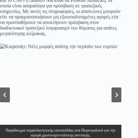
και το CNPJ (Cadastro Nacional da Pessoas Jurídicas), τα
οποία είναι απαραίτητα για πρόσβαση σε τραπεζικές
υπηρεσίες. Με αυτές τις πληροφορίες, οι απατεώνες μπορούν
είτε να πραγματοποιήσουν μη εξουσιοδοτημένες αγορές είτε
να προσπαθήσουν να αποκτήσουν πρόσβαση στον
διαδικτυακό τραπεζικό λογαριασμό του θύματος για απάτες
μεγαλύτερης κλίμακας.
Παράδειγμα παραπλανητικής ιστοσελίδας στα Πορτογαλικά για την
Ψεύτικη ιστοσελίδα πληρωμής για την απάτη με τις πορτογαλικές
χριστουγεννιάτικες συνταγές, η οποία ζητά προσωπικά στοιχεία και
αγορά χριστουγεννιάτικης συνταγής.