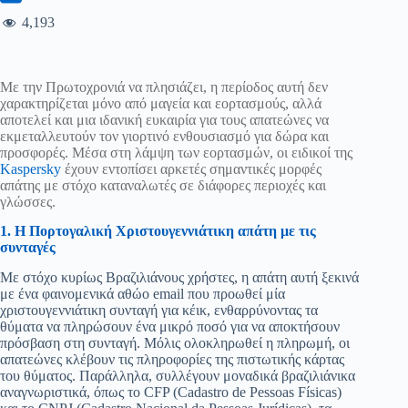
4,193
Με την Πρωτοχρονιά να πλησιάζει, η περίοδος αυτή δεν
χαρακτηρίζεται μόνο από μαγεία και εορτασμούς, αλλά
αποτελεί και μια ιδανική ευκαιρία για τους απατεώνες να
εκμεταλλευτούν τον γιορτινό ενθουσιασμό για δώρα και
προσφορές. Μέσα στη λάμψη των εορτασμών, οι ειδικοί της
Kaspersky
έχουν εντοπίσει αρκετές σημαντικές μορφές
απάτης με στόχο καταναλωτές σε διάφορες περιοχές και
γλώσσες.
1. Η Πορτογαλική Χριστουγεννιάτικη απάτη με τις
συνταγές
Με στόχο κυρίως Βραζιλιάνους χρήστες, η απάτη αυτή ξεκινά
με ένα φαινομενικά αθώο email που προωθεί μία
χριστουγεννιάτικη συνταγή για κέικ, ενθαρρύνοντας τα
θύματα να πληρώσουν ένα μικρό ποσό για να αποκτήσουν
πρόσβαση στη συνταγή. Μόλις ολοκληρωθεί η πληρωμή, οι
απατεώνες κλέβουν τις πληροφορίες της πιστωτικής κάρτας
του θύματος. Παράλληλα, συλλέγουν μοναδικά βραζιλιάνικα
αναγνωριστικά, όπως το CFP (Cadastro de Pessoas Físicas)