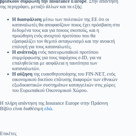
βρίσκουν σύμφωνη την Insurance Europe
. Στην απάντησή
της περιγράφει, μεταξύ άλλων και τα εξής:
Η διασφάλιση
μέσω των πολιτικών της ΕΕ ότι οι
καταναλωτές θα αποφασίζουν ποιος έχει πρόσβαση στα
δεδομένα τους και για ποιους σκοπούς, και η
προώθηση ενός ανοιχτού προτύπου που θα
εξασφαλίζει τον θεμιτό ανταγωνισμό και την ανοικτή
επιλογή για τους καταναλωτές.
Η ανάπτυξη
ενός πανευρωπαϊκού προτύπου
συμμόρφωσης για τους παρόχους e-ID, για να
επαληθεύεται με ασφάλεια η ταυτότητα των
καταναλωτών.
Η αύξηση
της ευαισθητοποίησης του FIN-NET, ενός
οικονομικού δικτύου επίλυσης διαφορών των εθνικών
εξωδικαστικών συστημάτων καταγγελιών στις χώρες
του Ευρωπαϊκού Οικονομικού Χώρου.
Η πλήρη απάντηση της Insurance Europe στην Πράσινη
Βίβλο είναι διαθέσιμη
εδώ
.
Ετικέτες