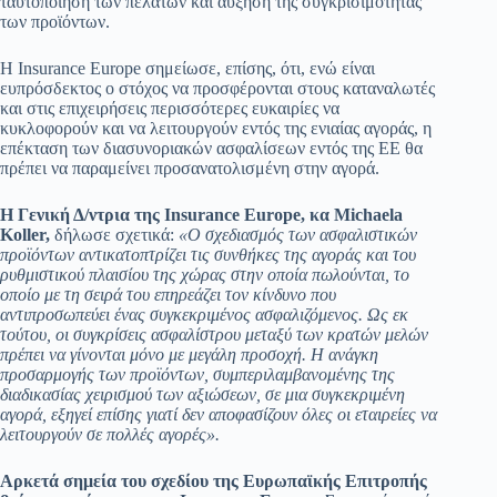
ταυτοποίηση των πελατών και αύξηση της συγκρισιμότητας
των προϊόντων.
H Insurance Europe σημείωσε, επίσης, ότι, ενώ είναι
ευπρόσδεκτος ο στόχος να προσφέρονται στους καταναλωτές
και στις επιχειρήσεις περισσότερες ευκαιρίες να
κυκλοφορούν και να λειτουργούν εντός της ενιαίας αγοράς, η
επέκταση των διασυνοριακών ασφαλίσεων εντός της ΕΕ θα
πρέπει να παραμείνει προσανατολισμένη στην αγορά.
Η Γενική Δ/ντρια της Insurance Europe, κα Michaela
Koller,
δήλωσε σχετικά:
«Ο σχεδιασμός των ασφαλιστικών
προϊόντων αντικατοπτρίζει τις συνθήκες της αγοράς και του
ρυθμιστικού πλαισίου της χώρας στην οποία πωλούνται, το
οποίο με τη σειρά του επηρεάζει τον κίνδυνο που
αντιπροσωπεύει ένας συγκεκριμένος ασφαλιζόμενος. Ως εκ
τούτου, οι συγκρίσεις ασφαλίστρου μεταξύ των κρατών μελών
πρέπει να γίνονται μόνο με μεγάλη προσοχή. Η ανάγκη
προσαρμογής των προϊόντων, συμπεριλαμβανομένης της
διαδικασίας χειρισμού των αξιώσεων, σε μια συγκεκριμένη
αγορά, εξηγεί επίσης γιατί δεν αποφασίζουν όλες οι εταιρείες να
λειτουργούν σε πολλές αγορές».
Αρκετά σημεία του σχεδίου της Ευρωπαϊκής Επιτροπής