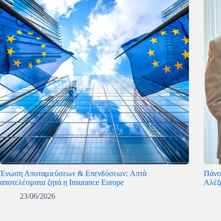
Ένωση Αποταμιεύσεων & Επενδύσεων: Απτά
Πάνο
αποτελέσματα ζητά η Insurance Europe
Αλέξ
23/06/2026