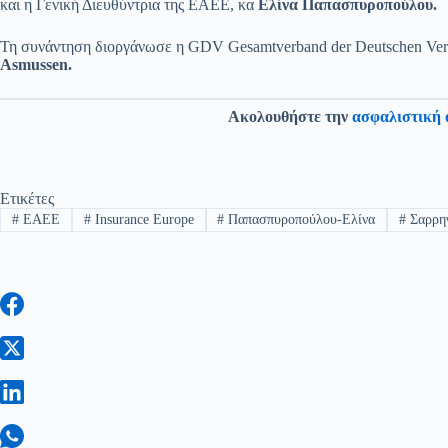
και η Γενική Διευθύντρια της ΕΑΕΕ, κα
Ελίνα Παπασπυροπούλου.
Τη συνάντηση διοργάνωσε η GDV Gesamtverband der Deutschen Versic
Asmussen
.
Ακολουθήστε την
ασφαλιστική 
Ετικέτες
#
EAEE
#
Insurance Europe
#
Παπασπυροπούλου-Ελίνα
#
Σαρρηγ