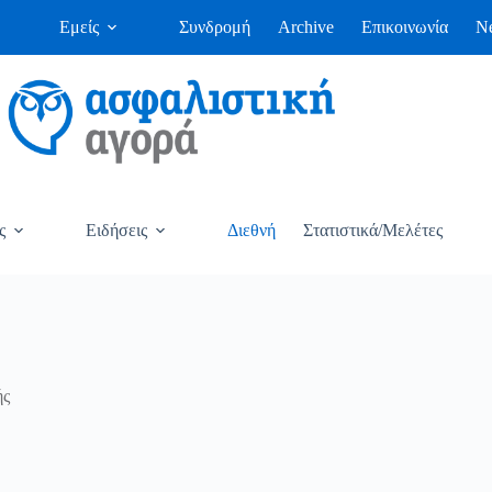
Εμείς
Συνδρομή
Archive
Επικοινωνία
Ne
ς
Ειδήσεις
Διεθνή
Στατιστικά/Μελέτες
ής