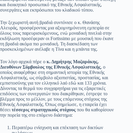
και διοικητικό προσωπικό της Εθνικής Ασφαλιστικής,
συνεργάτες και εκπρόσωποι του κλαδικού τύπου.
Την ξεχωριστή αυτή βραδιά συντόνισε ο κ. Θανάσης
Αλευράς, προσφέροντας μια αξιομνημόνευτη εμπειρία σε
όλους τους παρευρισκόμενους, ενώ μοναδική πινελιά στην
εκδήλωση προσέφεραν οι Fortissimo με μουσική που έκανε
τη βραδιά ακόμα πιο μοναδική. Τη διασκέδαση των
προσκεκλημένων ανέλαβε η Τίνα και η μπάντα της.
Τον λόγο αρχικά πήρε ο
κ. Δημήτρης Μαζαράκης,
Διευθύνων Σύμβουλος της Εθνικής Ασφαλιστικής
, ο
οποίος αναφέρθηκε στη σημαντική ιστορία της Εθνικής
Ασφαλιστικής, ως σύμβολο αξιοπιστίας, προστασίας, και
εμπιστοσύνης για τον ελληνικό λαό εδώ και 133 χρόνια.
Δίνοντας τα θερμά του συγχαρητήρια για τις εξαιρετικές
επιδόσεις των συνεργατών που διακρίθηκαν, έστρεψε το
βλέμμα προς το μέλλον, με τους επόμενους στόχους της
Εθνικής Ασφαλιστικής. Όπως σημείωσε, η εταιρεία έχει
θέσει
τέσσερις στρατηγικούς στόχους
που θα καθορίσουν
την πορεία της στο επόμενο διάστημα:
Περαιτέρω ενίσχυση και επέκταση των δικτύων
πωλήσεων.