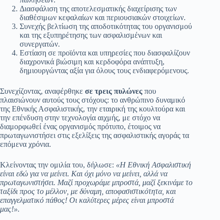
Διασφάλιση της αποτελεσματικής διαχείρισης των
διαθέσιμων κεφαλαίων και περιουσιακών στοιχείων.
Συνεχής βελτίωση της αποδοτικότητας του οργανισμού
και της εξυπηρέτησης των ασφαλισμένων και
συνεργατών.
Εστίαση σε προϊόντα και υπηρεσίες που διασφαλίζουν
διαχρονικά βιώσιμη και κερδοφόρα ανάπτυξη,
δημιουργώντας αξία για όλους τους ενδιαφερόμενους.
Συνεχίζοντας, αναφέρθηκε
σε τρεις πυλώνες
που
πλαισιώνουν αυτούς τους στόχους: το ανθρώπινο δυναμικό
της Εθνικής Ασφαλιστικής, την εταιρική της κουλτούρα και
την επένδυση στην τεχνολογία αιχμής, με στόχο να
διαμορφωθεί ένας οργανισμός πρότυπο, έτοιμος να
πρωταγωνιστήσει στις εξελίξεις της ασφαλιστικής αγοράς τα
επόμενα χρόνια.
Κλείνοντας την ομιλία του, δήλωσε:
«Η Εθνική Ασφαλιστική
είναι εδώ για να μείνει. Και όχι μόνο να μείνει, αλλά να
πρωταγωνιστήσει. Μαζί προχωράμε μπροστά, μαζί ξεκινάμε το
ταξίδι προς το μέλλον, με δύναμη, αποφασιστικότητα, και
επαγγελματικό πάθος! Οι καλύτερες μέρες είναι μπροστά
μας!».