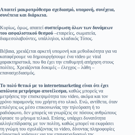
Απαιτεί
μακροπρόθεσμο σχεδιασμό, υπομονή, συνέχεια,
συνέπεια και διάρκεια.
Κυρίως, όμως, απαιτεί
συσπείρωση όλων των δυνάμεων
του ασφαλιστικού θεσμού
–εταιρείες, σωματεία,
διαμεσολαβούντες, υπάλληλοι, κλαδικός Τύπος.
Βέβαια, χρειάζεται αρκετή υπομονή και μεθοδικότητα για να
καταφέρουμε να δημιουργήσουμε ένα video με viral
χαρακτηριστικά, που θα έχει την επιθυμητή απήχηση στους
πολίτες. Χρειάζονται δοκιμές – έλεγχος – λάθη –
επανασχεδιασμός.
Το πολύ θετικό με το
internet
marketing
είναι ότι έχει
απόλυτα μετρήσιμο αποτέλεσμα,
καθώς μπορείς να
μετρήσεις την επισκεψιμότητα του video, ακόμα και τον
χρόνο παραμονής του χρήστη στο υλικό. Ενώ, αντίθετα, όταν
επιλέγεις ως μέσο επικοινωνίας την τηλεόραση ή το
ραδιόφωνο, δεν μπορείς να γνωρίζεις σε πόσους ανθρώπους
έφτασε το μήνυμα τελικά. Επίσης, υπάρχει δυνατότητα
αλληλεπίδρασης με τον πολίτη, καθώς μπορεί να εκφράσει
τη γνώμη του σχολιάζοντας το video, δίνοντας πληροφορίες
εξαιρετικά χρήσιμες για τον επανασχεδιασμό της