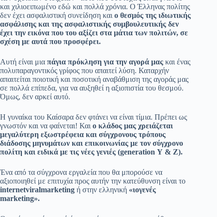
και χιλιοειπωμένο εδώ και πολλά χρόνια. Ο Έλληνας πολίτης
δεν έχει ασφαλιστική συνείδηση και
ο θεσμός της ιδιωτικής
ασφάλισης και της ασφαλιστικής συμβουλευτικής δεν
έχει την εικόνα που του αξίζει στα μάτια των πολιτών, σε
σχέση με αυτά που προσφέρει.
Αυτή είναι μια
πάγια πρόκληση
για την αγορά μας
και ένας
πολυπαραγοντικός γρίφος που απαιτεί λύση. Καταρχήν
απαιτείται ποιοτική και ποσοτική αναβάθμιση της αγοράς μας
σε πολλά επίπεδα, για να αυξηθεί η αξιοπιστία του θεσμού.
Όμως, δεν αρκεί αυτό.
Η γυναίκα του Καίσαρα δεν φτάνει να είναι τίμια. Πρέπει ως
γνωστόν και να φαίνεται! Και
ο κλάδος μας χρειάζεται
μεγαλύτερη εξωστρέφεια και σύγχρονους τρόπους
διάδοσης μηνυμάτων και επικοινωνίας
με τον σύγχρονο
πολίτη και ειδικά με τις νέες γενιές (
generation
Υ & Ζ).
Ένα από τα σύγχρονα εργαλεία που θα μπορούσε να
αξιοποιηθεί με επιτυχία προς αυτήν την κατεύθυνση είναι το
internet
viral
marketing
ή στην ελληνική
«ιογενές
marketing
».