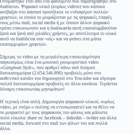
Ονομάστηκε έτσι από ένα φαινόμενο που παρατηρήθηκε στο
διαδίκτυο. Ψηφιακό υλικό (κυρίως videos) που κάποιοι
ανέβαζαν στο internet προσήλκυε το ενδιαφέρον πολλών
χρηστών, οι οποίοι το μοιράζονταν με τις ψηφιακές επαφές
τους μέσω mail, social media ή με όποιον άλλον ψηφιακό
τρόπο επικοινωνούν και η διαδικασία αυτή επαναλαμβανόταν
ξανά και ξανά από χιλιάδες χρήστες, με αποτέλεσμα το υλικό
αυτό να διαδίδεται σαν «ιός» και να φτάνει στα μάτια
εκατομμυρίων χρηστών.
Σήμερα, το video με τη μεγαλύτερη επισκεψιμότητα
παγκοσμίως είναι ένα μουσικό χιουμοριστικό video
«Gangman Style»
, που αριθμεί πάνω από δυόμισι
δισεκατομμύρια (2.654.546.890) προβολές μόνο στο
αυθεντικό κανάλι του δημιουργού στο You-tube και σίγουρα
πολλά δισεκατομμύρια προβολές σε άλλα κανάλια. Τεράστια
δύναμη επικοινωνίας μηνυμάτων!
Η τεχνική είναι απλή. Δημιουργία ψηφιακού υλικού, κυρίως
video, με στόχο ο πολίτης να εντυπωσιαστεί και να θέλει να
το μοιραστεί με τους ψηφιακούς του φίλους και μάλιστα
πολύ εύκολα: share σε facebook – linkedin – twitter και άλλα
social media, forward στο mail των φίλων του και πολλά
άλλα.