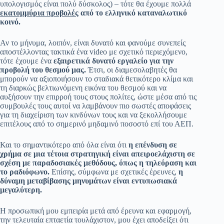
υπολογισμός είναι πολύ δύσκολος) – τότε θα έχουμε πολλά
εκατομμύρια προβολές
από το ελληνικό καταναλωτικό
κοινό.
Αν το μήνυμα, λοιπόν, είναι δυνατό και φανούμε συνεπείς
αποστέλλοντας τακτικά ένα video με σχετικό περιεχόμενο,
τότε έχουμε ένα
εξαιρετικά δυνατό εργαλείο για την
προβολή του θεσμού μας.
Έτσι, οι διαμεσολαβητές θα
μπορούν να αξιοποιήσουν το σταδιακά θετικότερο κλίμα και
τη διαρκώς βελτιωνόμενη εικόνα του θεσμού και να
αυξήσουν την επιρροή τους στους πολίτες, ώστε μέσα από τις
συμβουλές τους αυτοί να λαμβάνουν πιο σωστές αποφάσεις
για τη διαχείριση των κινδύνων τους και να ξεκολλήσουμε
επιτέλους από το σημερινό μηδαμινό ποσοστό επί του ΑΕΠ.
Και το σημαντικότερο από όλα είναι ότι
η επένδυση σε
χρήμα σε μια τέτοια στρατηγική είναι απειροελάχιστη σε
σχέση με παραδοσιακές μεθόδους, όπως η τηλεόραση και
το ραδιόφωνο.
Επίσης, σύμφωνα με σχετικές έρευνες,
η
δύναμη μεταβίβασης μηνυμάτων είναι εντυπωσιακά
μεγαλύτερη.
Η προσωπική μου εμπειρία μετά από έρευνα και εφαρμογή,
την τελευταία επταετία τουλάχιστον, μου έχει αποδείξει ότι