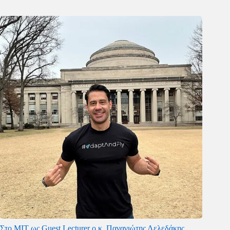
Στο MIT ως Guest Lecturer ο κ. Παναγιώτης Λελεδάκης