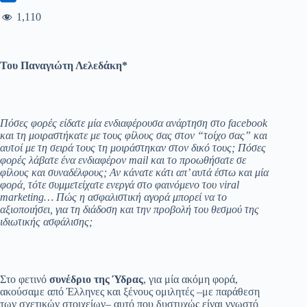
1,110
Του Παναγιώτη Λελεδάκη*
Πόσες φορές είδατε μία ενδιαφέρουσα ανάρτηση στο
facebook
και τη μοιραστήκατε με τους φίλους σας στον “τοίχο σας” και
αυτοί με τη σειρά τους τη μοιράστηκαν στον δικό τους; Πόσες
φορές λάβατε ένα ενδιαφέρον
mail
και το προωθήσατε σε
φίλους και συναδέλφους; Αν κάνατε κάτι απ’ αυτά έστω και μία
φορά, τότε συμμετείχατε ενεργά στο φαινόμενο του
viral
marketing
… Πώς η ασφαλιστική αγορά μπορεί να το
αξιοποιήσει, για τη διάδοση και την προβολή του θεσμού της
ιδιωτικής ασφάλισης;
Στο φετινό
συνέδριο της Ύδρας
, για μία ακόμη φορά,
ακούσαμε από Έλληνες και ξένους ομιλητές –με παράθεση
των σχετικών στοιχείων– αυτό που δυστυχώς είναι γνωστό