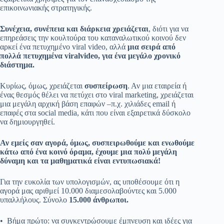
επικοινωνιακής στρατηγικής.
Συνέχεια, συνέπεια και διάρκεια χρειάζεται
, διότι για να
επηρεάσεις την κουλτούρα του καταναλωτικού κοινού δεν
αρκεί ένα πετυχημένο viral video, αλλά
μια σειρά από
πολλά πετυχημένα
viral
video
, για ένα μεγάλο χρονικό
διάστημα.
Κυρίως, όμως, χρειάζεται
συσπείρωση
. Αν μια εταιρεία ή
ένας θεσμός θέλει να πετύχει στο viral marketing, χρειάζεται
μια μεγάλη αρχική βάση επαφών –π.χ. χιλιάδες email ή
επαφές στα social media, κάτι που είναι εξαιρετικά δύσκολο
να δημιουργηθεί.
Αν εμείς σαν αγορά, όμως, συσπειρωθούμε και ενωθούμε
κάτω από ένα κοινό όραμα, έχουμε μια πολύ μεγάλη
δύναμη και τα μαθηματικά είναι εντυπωσιακά!
Για την ευκολία των υπολογισμών, ας υποθέσουμε ότι η
αγορά μας αριθμεί 10.000 διαμεσολαβούντες και 5.000
υπαλλήλους. Σύνολο
15.000 άνθρωποι.
• Βήμα πρώτο: να συγκεντρώσουμε έμπνευση και ιδέες για