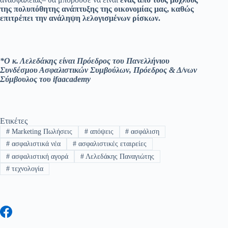
της πολυπόθητης ανάπτυξης της οικονομίας μας, καθώς
επιτρέπει την ανάληψη λελογισμένων ρίσκων.
*
O
κ. Λελεδάκης είναι Πρόεδρος του Πανελλήνιου
Συνδέσμου Ασφαλιστικών Συμβούλων, Πρόεδρος & Δ/νων
Σύμβουλος του
ifaacademy
Ετικέτες
#
Marketing Πωλήσεις
#
απόψεις
#
ασφάλιση
#
ασφαλιστικά νέα
#
ασφαλιστικές εταιρείες
#
ασφαλιστική αγορά
#
Λελεδάκης Παναγιώτης
#
τεχνολογία