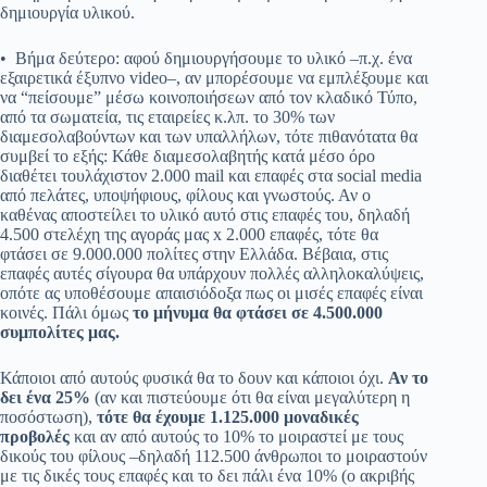
δημιουργία υλικού.
• Βήμα δεύτερο: αφού δημιουργήσουμε το υλικό –π.χ. ένα
εξαιρετικά έξυπνο video–, αν μπορέσουμε να εμπλέξουμε και
να “πείσουμε” μέσω κοινοποιήσεων από τον κλαδικό Τύπο,
από τα σωματεία, τις εταιρείες κ.λπ. το 30% των
διαμεσολαβούντων και των υπαλλήλων, τότε πιθανότατα θα
συμβεί το εξής: Κάθε διαμεσολαβητής κατά μέσο όρο
διαθέτει τουλάχιστον 2.000 mail και επαφές στα social media
από πελάτες, υποψήφιους, φίλους και γνωστούς. Αν ο
καθένας αποστείλει το υλικό αυτό στις επαφές του, δηλαδή
4.500 στελέχη της αγοράς μας x 2.000 επαφές, τότε θα
φτάσει σε 9.000.000 πολίτες στην Ελλάδα. Βέβαια, στις
επαφές αυτές σίγουρα θα υπάρχουν πολλές αλληλοκαλύψεις,
οπότε ας υποθέσουμε απαισιόδοξα πως οι μισές επαφές είναι
κοινές. Πάλι όμως
το μήνυμα θα φτάσει σε 4.500.000
συμπολίτες μας.
Κάποιοι από αυτούς φυσικά θα το δουν και κάποιοι όχι.
Αν το
δει ένα 25%
(αν και πιστεύουμε ότι θα είναι μεγαλύτερη η
ποσόστωση),
τότε θα έχουμε 1.125.000 μοναδικές
προβολές
και αν από αυτούς το 10% το μοιραστεί με τους
δικούς του φίλους –δηλαδή 112.500 άνθρωποι το μοιραστούν
με τις δικές τους επαφές και το δει πάλι ένα 10% (ο ακριβής