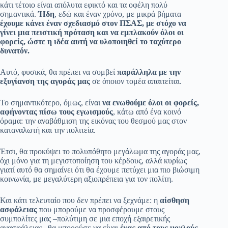
κάτι τέτοιο είναι απόλυτα εφικτό και τα οφέλη πολύ
σημαντικά.
Ήδη
, εδώ και έναν χρόνο, με μικρά βήματα
έχουμε κάνει έναν σχεδιασμό στον ΠΣΑΣ, με στόχο να
γίνει μια πειστική πρόταση και να εμπλακούν όλοι οι
φορείς, ώστε η ιδέα αυτή να υλοποιηθεί το ταχύτερο
δυνατόν.
Αυτό, φυσικά, θα πρέπει να συμβεί
παράλληλα με την
εξυγίανση της αγοράς
μας
σε όποιον τομέα απαιτείται.
Το σημαντικότερο, όμως, είναι
να ενωθούμε όλοι οι φορείς,
αφήνοντας πίσω τους εγωισμούς
, κάτω από ένα κοινό
όραμα: την αναβάθμιση της εικόνας του θεσμού μας στον
καταναλωτή και την πολιτεία.
Έτσι, θα προκύψει το πολυπόθητο μεγάλωμα της αγοράς μας,
όχι μόνο για τη μεγιστοποίηση του κέρδους, αλλά κυρίως
γιατί αυτό θα σημαίνει ότι θα έχουμε πετύχει μια πιο βιώσιμη
κοινωνία, με μεγαλύτερη αξιοπρέπεια για τον πολίτη.
Και κάτι τελευταίο που δεν πρέπει να ξεχνάμε: η
αίσθηση
ασφάλειας
που μπορούμε να προσφέρουμε στους
συμπολίτες μας –πολύτιμη σε μια εποχή εξαιρετικής
ανασφάλειας– θα μπορούσε να είναι
ένας από τους μοχλούς