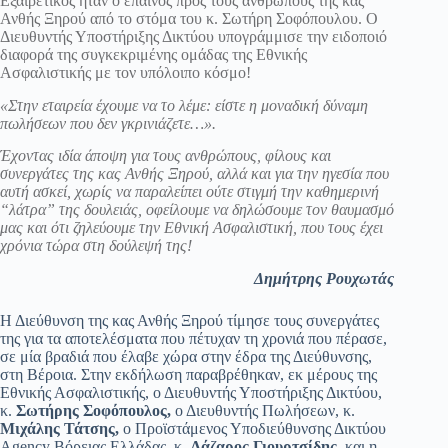
Εξαιρετικός ήταν ο έπαινος προς τους ανθρώπους της κας
Ανθής Ξηρού από το στόμα του κ. Σωτήρη Σοφόπουλου. Ο
Διευθυντής Υποστήριξης Δικτύου υπογράμμισε την ειδοποιό
διαφορά της συγκεκριμένης ομάδας της Εθνικής
Ασφαλιστικής με τον υπόλοιπο κόσμο!
«Στην εταιρεία έχουμε να το λέμε: είστε η μοναδική δύναμη
πωλήσεων που δεν γκρινιάζετε…».
Έχοντας ιδία άποψη για τους ανθρώπους, φίλους και
συνεργάτες της κας Ανθής Ξηρού, αλλά και για την ηγεσία που
αυτή ασκεί, χωρίς να παραλείπει ούτε στιγμή την καθημερινή
“λάτρα” της δουλειάς, οφείλουμε να δηλώσουμε τον θαυμασμό
μας και ότι ζηλεύουμε την Εθνική Ασφαλιστική, που τους έχει
χρόνια τώρα στη δούλεψή της!
Δημήτρης Ρουχωτάς
Η Διεύθυνση της κας Ανθής Ξηρού τίμησε τους συνεργάτες
της για τα αποτελέσματα που πέτυχαν τη χρονιά που πέρασε,
σε μία βραδιά που έλαβε χώρα στην έδρα της Διεύθυνσης,
στη Βέροια. Στην εκδήλωση παραβρέθηκαν, εκ μέρους της
Εθνικής Ασφαλιστικής, ο Διευθυντής Υποστήριξης Δικτύου,
κ.
Σωτήρης Σοφόπουλος,
ο Διευθυντής Πωλήσεων, κ.
Μιχάλης Τάτσης,
ο Προϊστάμενος Υποδιεύθυνσης Δικτύου
Agency Βόρειας Ελλάδας, κ.
Λάζαρος Γιουρτσίδης,
και η