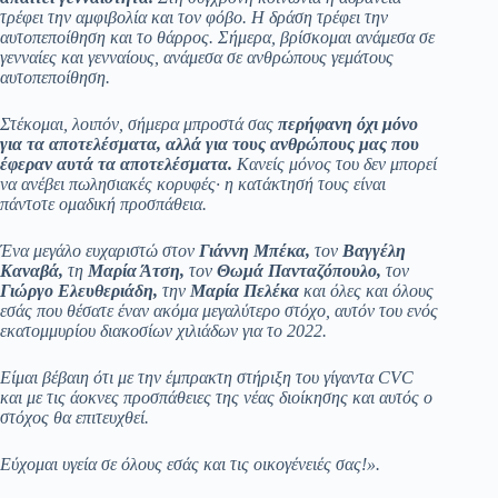
τρέφει την αμφιβολία και τον φόβο. Η δράση τρέφει την
αυτοπεποίθηση και το θάρρος. Σήμερα, βρίσκομαι ανάμεσα σε
γενναίες και γενναίους, ανάμεσα σε ανθρώπους γεμάτους
αυτοπεποίθηση.
Στέκομαι, λοιπόν, σήμερα μπροστά σας
περήφανη όχι μόνο
για τα αποτελέσματα, αλλά για τους ανθρώπους μας που
έφεραν αυτά τα αποτελέσματα.
Κανείς μόνος του δεν μπορεί
να ανέβει πωλησιακές κορυφές· η κατάκτησή τους είναι
πάντοτε ομαδική προσπάθεια.
Ένα μεγάλο ευχαριστώ στον
Γιάννη Μπέκα,
τον
Βαγγέλη
Καναβά,
τη
Μαρία Άτση,
τον
Θωμά Πανταζόπουλο,
τον
Γιώργο Ελευθεριάδη,
την
Μαρία Πελέκα
και όλες και όλους
εσάς που θέσατε έναν ακόμα μεγαλύτερο στόχο, αυτόν του ενός
εκατομμυρίου διακοσίων χιλιάδων για το 2022.
Είμαι βέβαιη ότι με την έμπρακτη στήριξη του γίγαντα
CVC
και με τις άοκνες προσπάθειες της νέας διοίκησης και αυτός ο
στόχος θα επιτευχθεί.
Εύχομαι υγεία σε όλους εσάς και τις οικογένειές σας!».