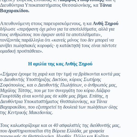
Διευθύντρια Υποκαταστήματος Θεσσαλονίκης, κα
Τάνια
Βαχαρακίδου.
Απευθυνόμενη στους παρευρισκόμενους, η κα
Ανθή Ξηρού
δήλωσε
«περήφανη όχι μόνο για τα αποτελέσματα, αλλά για
τους ανθρώπους που έφεραν αυτά τα αποτελέσματα»,
τονίζοντάς παράλληλα ότι
«κανείς μόνος του δεν μπορεί να
ανέβει πωλησιακές κορυφές· η κατάκτησή τους είναι πάντοτε
ομαδική προσπάθεια».
Η ομιλία της κας Ανθής Ξηρού
«Σήμερα έχουμε τη χαρά και την τιμή να βρίσκονται κοντά μας
ο Διευθυντής Υποστήριξης Δικτύου, κύριος Σωτήρης
Σοφόπουλος, και ο Διευθυντής Πωλήσεων, ο άνθρωπός μας,
Μιχάλης Τάτσης, που με τον συνεργάτη του κύριο Λάζαρο
Γιουρτσίδη είναι κοντά μας σε κάθε μας βήμα. Επίσης, η
Διευθύντρια Υποκαταστήματος Θεσσαλονίκης, κα Τάνια
Βαχαρακίδου, που εξυπηρετεί τη δουλειά των πωλήσεων όλης
της Κεντρικής Μακεδονίας.
Τους καλωσορίζουμε και οι 40 ασφαλιστές της διεύθυνσής μας,
που δραστηριοποιείται στη Βόρεια Ελλάδα, με γραφεία
παραγωγής σε Θεσσαλονίκη, Ημαθία, Πέλλα και Κοζάνη.