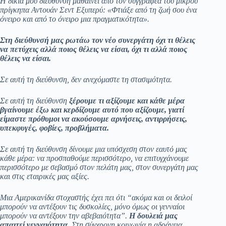
Η δικιά μου διεύθυνση μαθαίνει από τον συγγραφέα του μικρού
πρίγκηπα Αντουάν Σεντ Εξυπερύ: «Φτιάξε από τη ζωή σου ένα
όνειρο και από το όνειρο μια πραγματικότητα».
Στη διεύθυνσή μας ρωτάω τον νέο συνεργάτη όχι τι θέλεις
να πετύχεις αλλά ποιος θέλεις να είσαι, όχι τι αλλά ποιος
θέλεις να είσαι.
Σε αυτή τη διεύθυνση, δεν ανεχόμαστε τη στασιμότητα.
Σε αυτή τη διεύθυνση
ξέρουμε τι αξίζουμε και κάθε μέρα
βγαίνουμε έξω και κερδίζουμε αυτό που αξίζουμε, γιατί
είμαστε πρόθυμοι να ακούσουμε αρνήσεις, αντιρρήσεις,
υπεκφυγές, φοβίες, προβλήματα.
Σε αυτή τη διεύθυνση δίνουμε μια υπόσχεση στον εαυτό μας
κάθε μέρα: να προσπαθούμε περισσότερο, να επιτυγχάνουμε
περισσότερο με σεβασμό στον πελάτη μας, στον συνεργάτη μας
και στις εταιρικές μας αξίες.
Μια Αμερικανίδα στοχαστής έχει πει ότι “α
κόμα και οι δειλοί
μπορούν να αντέξουν τις δυσκολίες, μόνο όμως οι γενναίοι
μπορούν να αντέξουν την αβεβαιότητα”.
Η δουλειά μας
απαιτεί γενναιότητα.
Στη σύγχρονη κοινωνία η αδράνεια