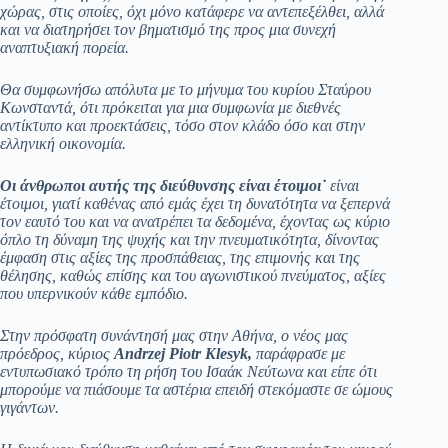
χώρας, στις οποίες, όχι μόνο κατάφερε να αντεπεξέλθει, αλλά
και να διατηρήσει τον βηματισμό της προς μια συνεχή
αναπτυξιακή πορεία.
Θα συμφωνήσω απόλυτα με το μήνυμα του κυρίου Σταύρου
Κωνσταντά, ότι πρόκειται για μια συμφωνία με διεθνές
αντίκτυπο και προεκτάσεις, τόσο στον κλάδο όσο και στην
ελληνική οικονομία.
Οι άνθρωποι αυτής της διεύθυνσης είναι έτοιμοι˙
είναι
έτοιμοι, γιατί καθένας από εμάς έχει τη δυνατότητα να ξεπερνά
τον εαυτό του και να ανατρέπει τα δεδομένα, έχοντας ως κύριο
όπλο τη δύναμη της ψυχής και την πνευματικότητα, δίνοντας
έμφαση στις αξίες της προσπάθειας, της επιμονής και της
θέλησης, καθώς επίσης και του αγωνιστικού πνεύματος, αξίες
που υπερνικούν κάθε εμπόδιο.
Στην πρόσφατη συνάντησή μας στην Αθήνα, ο νέος μας
πρόεδρος, κύριος
Andrzej Piotr
Klesyk,
παράφρασε με
εντυπωσιακό τρόπο τη ρήση του Ισαάκ Νεύτωνα και είπε ότι
μπορούμε να πιάσουμε τα αστέρια επειδή στεκόμαστε σε ώμους
γιγάντων.