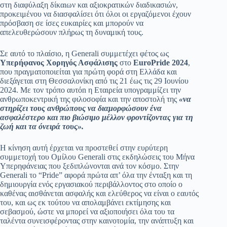
στη διαφύλαξη δίκαιων και αξιοκρατικών διαδικασιών,
προκειμένου να διασφαλίσει ότι όλοι οι εργαζόμενοι έχουν
πρόσβαση σε ίσες ευκαιρίες και μπορούν να
απελευθερώσουν πλήρως τη δυναμική τους.
Σε αυτό το πλαίσιο, η Generali συμμετέχει φέτος ως
Υπερήφανος Χορηγός Ασφάλισης
στο
EuroPride 2024
,
που πραγματοποιείται για πρώτη φορά στη Ελλάδα και
διεξάγεται στη Θεσσαλονίκη από τις 21 έως τις 29 Ιουνίου
2024. Με τον τρόπο αυτόn η Εταιρεία υπογραμμίζει την
ανθρωποκεντρική της φιλοσοφία και την αποστολή της
«να
στηρίζει τους ανθρώπους να διαμορφώσουν ένα
ασφαλέστερο και πιο βιώσιμο μέλλον φροντίζοντας για τη
ζωή και τα όνειρά τους».
Η κίνηση αυτή έρχεται να προστεθεί στην ευρύτερη
συμμετοχή του Ομίλου Generali στις εκδηλώσεις του Μήνα
Υπερηφάνειας που ξεδιπλώνονται ανά τον κόσμο. Στην
Generali το “Pride” αφορά πρώτα απ’ όλα την ένταξη και τη
δημιουργία ενός εργασιακού περιβάλλοντος στο οποίο ο
καθένας αισθάνεται ασφαλής και ελεύθερος να είναι ο εαυτός
του, και ως εκ τούτου να απολαμβάνει εκτίμησης και
σεβασμού, ώστε να μπορεί να αξιοποιήσει όλα του τα
ταλέντα συνεισφέροντας στην καινοτομία, την ανάπτυξη και