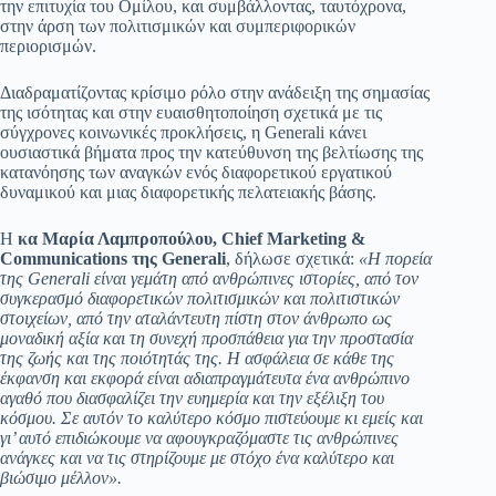
την επιτυχία του Ομίλου, και συμβάλλοντας, ταυτόχρονα,
στην άρση των πολιτισμικών και συμπεριφορικών
περιορισμών.
Διαδραματίζοντας κρίσιμο ρόλο στην ανάδειξη της σημασίας
της ισότητας και στην ευαισθητοποίηση σχετικά με τις
σύγχρονες κοινωνικές προκλήσεις, η Generali κάνει
ουσιαστικά βήματα προς την κατεύθυνση της βελτίωσης της
κατανόησης των αναγκών ενός διαφορετικού εργατικού
δυναμικού και μιας διαφορετικής πελατειακής βάσης.
Η
κα Μαρία Λαμπροπούλου, Chief Marketing &
Communications της Generali
, δήλωσε σχετικά:
«Η πορεία
της Generali είναι γεμάτη από ανθρώπινες ιστορίες, από τον
συγκερασμό διαφορετικών πολιτισμικών και πολιτιστικών
στοιχείων, από την αταλάντευτη πίστη στον άνθρωπο ως
μοναδική αξία και τη συνεχή προσπάθεια για την προστασία
της ζωής και της ποιότητάς της. Η ασφάλεια σε κάθε της
έκφανση και εκφορά είναι αδιαπραγμάτευτα ένα ανθρώπινο
αγαθό που διασφαλίζει την ευημερία και την εξέλιξη του
κόσμου. Σε αυτόν το καλύτερο κόσμο πιστεύουμε κι εμείς και
γι’ αυτό επιδιώκουμε να αφουγκραζόμαστε τις ανθρώπινες
ανάγκες και να τις στηρίζουμε με στόχο ένα καλύτερο και
βιώσιμο μέλλον».