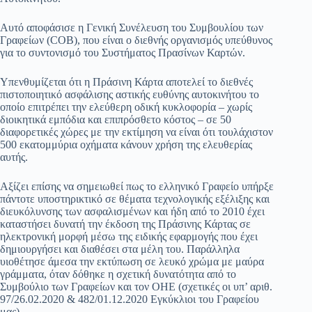
Αυτό αποφάσισε η Γενική Συνέλευση του Συμβουλίου των
Γραφείων (COB), που είναι ο διεθνής οργανισμός υπεύθυνος
για το συντονισμό του Συστήματος Πρασίνων Καρτών.
Υπενθυμίζεται ότι η Πράσινη Κάρτα αποτελεί το διεθνές
πιστοποιητικό ασφάλισης αστικής ευθύνης αυτοκινήτου το
οποίο επιτρέπει την ελεύθερη οδική κυκλοφορία – χωρίς
διοικητικά εμπόδια και επιπρόσθετο κόστος – σε 50
διαφορετικές χώρες με την εκτίμηση να είναι ότι τουλάχιστον
500 εκατομμύρια οχήματα κάνουν χρήση της ελευθερίας
αυτής.
Αξίζει επίσης να σημειωθεί πως το ελληνικό Γραφείο υπήρξε
πάντοτε υποστηρικτικό σε θέματα τεχνολογικής εξέλιξης και
διευκόλυνσης των ασφαλισμένων και ήδη από το 2010 έχει
καταστήσει δυνατή την έκδοση της Πράσινης Κάρτας σε
ηλεκτρονική μορφή μέσω της ειδικής εφαρμογής που έχει
δημιουργήσει και διαθέσει στα μέλη του. Παράλληλα
υιοθέτησε άμεσα την εκτύπωση σε λευκό χρώμα με μαύρα
γράμματα, όταν δόθηκε η σχετική δυνατότητα από το
Συμβούλιο των Γραφείων και τον ΟΗΕ (σχετικές οι υπ’ αριθ.
97/26.02.2020 & 482/01.12.2020 Εγκύκλιοι του Γραφείου
μας).