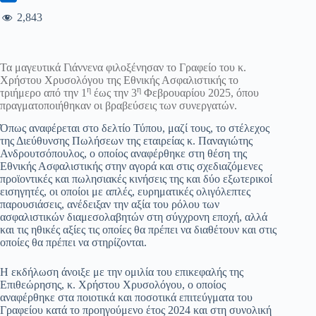
2,843
Τα μαγευτικά Γιάννενα φιλοξένησαν το Γραφείο του κ.
Χρήστου Χρυσολόγου της Εθνικής Ασφαλιστικής το
η
η
τριήμερο από την 1
έως την 3
Φεβρουαρίου 2025, όπου
πραγματοποιήθηκαν οι βραβεύσεις των συνεργατών.
Όπως αναφέρεται στο δελτίο Τύπου, μαζί τους, το στέλεχος
της Διεύθυνσης Πωλήσεων της εταιρείας κ. Παναγιώτης
Ανδρουτσόπουλος, ο οποίος αναφέρθηκε στη θέση της
Εθνικής Ασφαλιστικής στην αγορά και στις σχεδιαζόμενες
προϊοντικές και πωλησιακές κινήσεις της και δύο εξωτερικοί
εισηγητές, οι οποίοι με απλές, ευρηματικές ολιγόλεπτες
παρουσιάσεις, ανέδειξαν την αξία του ρόλου των
ασφαλιστικών διαμεσολαβητών στη σύγχρονη εποχή, αλλά
και τις ηθικές αξίες τις οποίες θα πρέπει να διαθέτουν και στις
οποίες θα πρέπει να στηρίζονται.
Η εκδήλωση άνοιξε με την ομιλία του επικεφαλής της
Επιθεώρησης, κ. Χρήστου Χρυσολόγου, ο οποίος
αναφέρθηκε στα ποιοτικά και ποσοτικά επιτεύγματα του
Γραφείου κατά το προηγούμενο έτος 2024 και στη συνολική