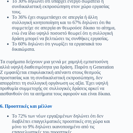
Το 30% δηλώνει ότι υπάρχει ενεργό σωματείο ή
συνδικαλιστική εκπροσώπηση στον χώρο εργασίας
τους.
Το 36% έχει συμμετάσχει σε απεργία ή άλλη
συλλογική κινητοποίηση και το 67% δηλώνει ότι θα
συμμετείχε σε απεργία αν θεωρούσε δίκαιο το αίτημα,
ενώ ένα ίδιο υψηλό ποσοστό θεωρεί ότι η συλλογική
δράση μπορεί να βελτιώσει τις συνθήκες εργασίας.
Το 60% δηλώνει ότι γνωρίζει τα εργασιακά του
δικαιώματα.
Τα ευρήματα δείχνουν μια γενιά με χαμηλή εμπιστοσύνη
αλλά υψηλή διαθεσιμότητα για δράση. Παρότι η Generation
Z εμφανίζεται επιφυλακτική απέναντι στους θεσμούς
προστασίας και τη συνδικαλιστική εκπροσώπηση, δεν
απορρίπτει τη συλλογική οργάνωση ως αξία. Έχει υψηλή
προθυμία συμμετοχής σε συλλογικές δράσεις αρκεί να
αισθανθούν ότι τα αιτήματα τους αφορούν και είναι δίκαια.
6. Προοπτικές και μέλλον
Το 72% των νέων εργαζομένων δηλώνει ότι δεν
διαβλέπει επαγγελματικές προοπτικές στη χώρα και
μόνο το 9% δηλώνει ικανοποιημένο από τις
επαγγελματικές του προοπτικές.