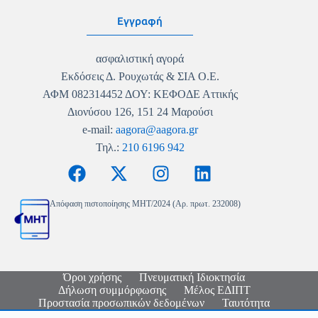
Εγγραφή
ασφαλιστική αγορά
Εκδόσεις Δ. Ρουχωτάς & ΣΙΑ Ο.Ε.
ΑΦΜ 082314452 ΔΟΥ: ΚΕΦΟΔΕ Αττικής
Διονύσου 126, 151 24 Μαρούσι
e-mail:
aagora@aagora.gr
Τηλ.:
210 6196 942
Απόφαση πιστοποίησης MHT/2024 (Αρ. πρωτ. 232008)
Όροι χρήσης
Πνευματική Ιδιοκτησία
Δήλωση συμμόρφωσης
Μέλος ΕΔΙΠΤ
Προστασία προσωπικών δεδομένων
Ταυτότητα
Copyright © 2026 - Ασφαλιστική Αγορά - Logo & Site