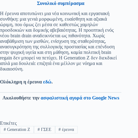
Συνολικό συμπέρασμα
Η έρευνα αποτυπώνει μια νέα κοινωνική και εργασιακή
συνθήκη: μια γενιά μορφωμένη, ευαίσθητη και αξιακά
ώριμη, που όμως ζει μέσα σε καθεστώς χαμηλών
προσδοκιών και δομικής αβεβαιότητας. Η προοπτική ενός
νέου brain drain αναδεικνύεται ως πιθανότητα. Χωρίς
αναβάθμιση των μισθών, ενίσχυση της σταθερότητας,
ανασυγκρότηση της συλλογικής προστασίας και επένδυση
στην ψυχική υγεία και στη μάθηση, καμία πολιτική brain
regain δεν μπορεί να πετύχει. Η Generation Z δεν διεκδικεί
απλά μια δουλειά: επιζητά ένα μέλλον με νόημα και
δικαιοσύνη.
Ολόκληρη η έρευνα
εδώ
.
Ακολουθήστε την
ασφαλιστική αγορά στο Google News
Ετικέτες
#
Generation Z
#
ΓΣΕΕ
#
έρευνα