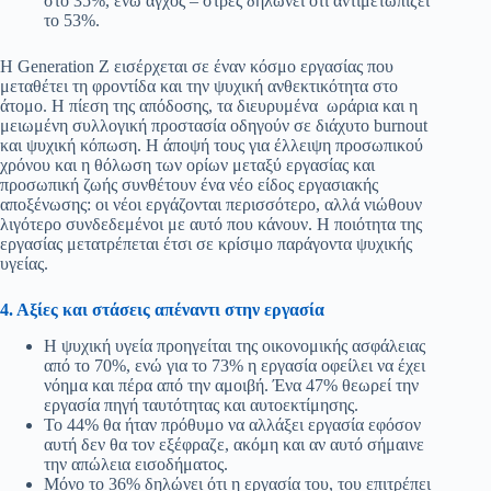
στο 35%, ενώ άγχος – στρες δηλώνει ότι αντιμετωπίζει
το 53%.
Η Generation Z εισέρχεται σε έναν κόσμο εργασίας που
μεταθέτει τη φροντίδα και την ψυχική ανθεκτικότητα στο
άτομο. Η πίεση της απόδοσης, τα διευρυμένα ωράρια και η
μειωμένη συλλογική προστασία οδηγούν σε διάχυτο burnout
και ψυχική κόπωση. Η άποψή τους για έλλειψη προσωπικού
χρόνου και η θόλωση των ορίων μεταξύ εργασίας και
προσωπική ζωής συνθέτουν ένα νέο είδος εργασιακής
αποξένωσης: οι νέοι εργάζονται περισσότερο, αλλά νιώθουν
λιγότερο συνδεδεμένοι με αυτό που κάνουν. Η ποιότητα της
εργασίας μετατρέπεται έτσι σε κρίσιμο παράγοντα ψυχικής
υγείας.
4. Αξίες και στάσεις απέναντι στην εργασία
Η ψυχική υγεία προηγείται της οικονομικής ασφάλειας
από το 70%, ενώ για το 73% η εργασία οφείλει να έχει
νόημα και πέρα από την αμοιβή. Ένα 47% θεωρεί την
εργασία πηγή ταυτότητας και αυτοεκτίμησης.
Το 44% θα ήταν πρόθυμο να αλλάξει εργασία εφόσον
αυτή δεν θα τον εξέφραζε, ακόμη και αν αυτό σήμαινε
την απώλεια εισοδήματος.
Μόνο το 36% δηλώνει ότι η εργασία του, του επιτρέπει