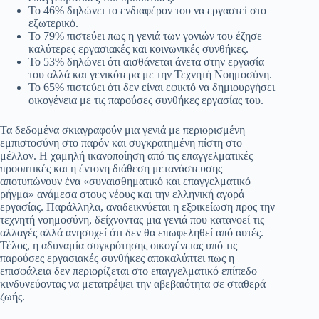
Το 46% δηλώνει το ενδιαφέρον του να εργαστεί στο
εξωτερικό.
Το 79% πιστεύει πως η γενιά των γονιών του έζησε
καλύτερες εργασιακές και κοινωνικές συνθήκες.
Το 53% δηλώνει ότι αισθάνεται άνετα στην εργασία
του αλλά και γενικότερα με την Τεχνητή Νοημοσύνη.
Το 65% πιστεύει ότι δεν είναι εφικτό να δημιουργήσει
οικογένεια με τις παρούσες συνθήκες εργασίας του.
Τα δεδομένα σκιαγραφούν μια γενιά με περιορισμένη
εμπιστοσύνη στο παρόν και συγκρατημένη πίστη στο
μέλλον. Η χαμηλή ικανοποίηση από τις επαγγελματικές
προοπτικές και η έντονη διάθεση μετανάστευσης
αποτυπώνουν ένα «συναισθηματικό και επαγγελματικό
ρήγμα» ανάμεσα στους νέους και την ελληνική αγορά
εργασίας. Παράλληλα, αναδεικνύεται η εξοικείωση προς την
τεχνητή νοημοσύνη, δείχνοντας μια γενιά που κατανοεί τις
αλλαγές αλλά ανησυχεί ότι δεν θα επωφεληθεί από αυτές.
Τέλος, η αδυναμία συγκρότησης οικογένειας υπό τις
παρούσες εργασιακές συνθήκες αποκαλύπτει πως η
επισφάλεια δεν περιορίζεται στο επαγγελματικό επίπεδο
κινδυνεύοντας να μετατρέψει την αβεβαιότητα σε σταθερά
ζωής.