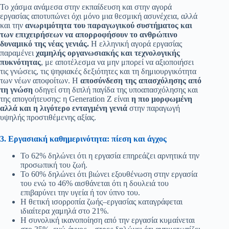
Το χάσμα ανάμεσα στην εκπαίδευση και στην αγορά
εργασίας αποτυπώνει όχι μόνο μια θεσμική ασυνέχεια, αλλά
και την
ανωριμότητα του παραγωγικού συστήματος και
των επιχειρήσεων να απορροφήσουν το ανθρώπινο
δυναμικό της νέας γενιάς
.
Η ελληνική αγορά εργασίας
παραμένει
χαμηλής οργανωσιακής και τεχνολογικής
πυκνότητας
, με αποτέλεσμα να μην μπορεί να αξιοποιήσει
τις γνώσεις, τις ψηφιακές δεξιότητες και τη δημιουργικότητα
των νέων αποφοίτων. Η
αποσύνδεση της απασχόλησης από
τη γνώση
οδηγεί στη διπλή παγίδα της υποαπασχόλησης και
της απογοήτευσης: η Generation Z είναι
η πιο μορφωμένη
αλλά και η λιγότερο ενταγμένη γενιά
στην παραγωγή
υψηλής προστιθέμενης αξίας.
3. Εργασιακή καθημερινότητα: πίεση και άγχος
Το 62% δηλώνει ότι η εργασία επηρεάζει αρνητικά την
προσωπική του ζωή.
Το 60% δηλώνει ότι βιώνει εξουθένωση στην εργασία
του ενώ το 46% αισθάνεται ότι η δουλειά του
επιβαρύνει την υγεία ή τον ύπνο του.
Η θετική ισορροπία ζωής–εργασίας καταγράφεται
ιδιαίτερα χαμηλά στο 21%.
Η συνολική ικανοποίηση από την εργασία κυμαίνεται