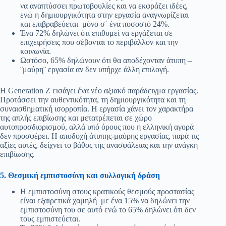
να αναπτύσσει πρωτοβουλίες και να εκφράζει ιδέες,
ενώ η δημιουργικότητα στην εργασία αναγνωρίζεται
και επιβραβεύεται μόνο σ΄ ένα ποσοστό 24%.
Ένα 72% δηλώνει ότι επιθυμεί να εργάζεται σε
επιχειρήσεις που σέβονται το περιβάλλον και την
κοινωνία.
Ωστόσο, 65% δηλώνουν ότι θα αποδέχονταν άτυπη –
¨μαύρη¨ εργασία αν δεν υπήρχε άλλη επιλογή.
Η Generation Z εισάγει ένα νέο αξιακό παράδειγμα εργασίας.
Προτάσσει την αυθεντικότητα, τη δημιουργικότητα και τη
συναισθηματική ισορροπία. Η εργασία χάνει τον χαρακτήρα
της απλής επιβίωσης και μετατρέπεται σε χώρο
αυτοπροσδιορισμού, αλλά υπό όρους που η ελληνική αγορά
δεν προσφέρει. Η αποδοχή άτυπης-μαύρης εργασίας, παρά τις
αξίες αυτές, δείχνει το βάθος της ανασφάλειας και την ανάγκη
επιβίωσης.
5. Θεσμική εμπιστοσύνη και συλλογική δράση
Η εμπιστοσύνη στους κρατικούς θεσμούς προστασίας
είναι εξαιρετικά χαμηλή με ένα 15% να δηλώνει την
εμπιστοσύνη του σε αυτό ενώ το 65% δηλώνει ότι δεν
τους εμπιστεύεται.