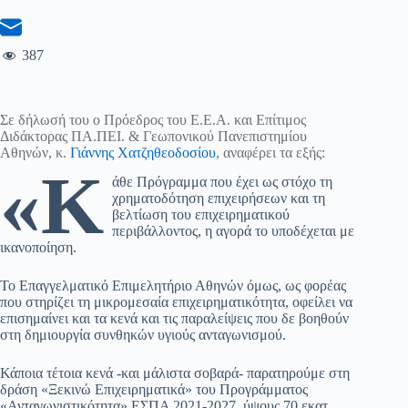
387
Σε δήλωσή του ο Πρόεδρος του Ε.Ε.Α. και Επίτιμος
Διδάκτορας ΠΑ.ΠΕΙ. & Γεωπονικού Πανεπιστημίου
Αθηνών, κ.
Γιάννης Χατζηθεοδοσίου
, αναφέρει τα εξής:
«Κ
άθε Πρόγραμμα που έχει ως στόχο τη
χρηματοδότηση επιχειρήσεων και τη
βελτίωση του επιχειρηματικού
περιβάλλοντος, η αγορά το υποδέχεται με
ικανοποίηση.
Το Επαγγελματικό Επιμελητήριο Αθηνών όμως, ως φορέας
που στηρίζει τη μικρομεσαία επιχειρηματικότητα, οφείλει να
επισημαίνει και τα κενά και τις παραλείψεις που δε βοηθούν
στη δημιουργία συνθηκών υγιούς ανταγωνισμού.
Κάποια τέτοια κενά -και μάλιστα σοβαρά- παρατηρούμε στη
δράση «Ξεκινώ Επιχειρηματικά» του Προγράμματος
«Ανταγωνιστικότητα» ΕΣΠΑ 2021-2027, ύψους 70 εκατ.