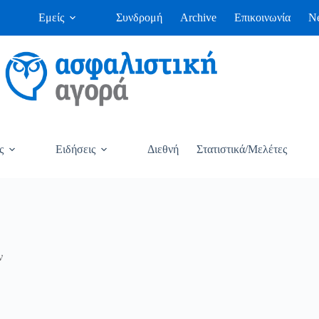
Εμείς
Συνδρομή
Archive
Επικοινωνία
Ne
ς
Ειδήσεις
Διεθνή
Στατιστικά/Μελέτες
ν