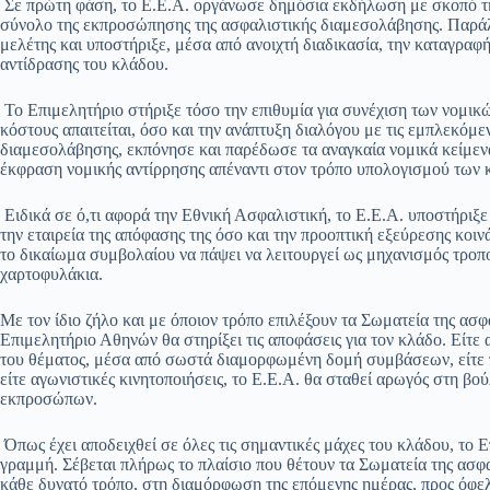
Σε πρώτη φάση, το Ε.Ε.Α. οργάνωσε δημόσια εκδήλωση με σκοπό την
σύνολο της εκπροσώπησης της ασφαλιστικής διαμεσολάβησης. Παρά
μελέτης και υποστήριξε, μέσα από ανοιχτή διαδικασία, την καταγραφ
αντίδρασης του κλάδου.
Το Επιμελητήριο στήριξε τόσο την επιθυμία για συνέχιση των νομικ
κόστους απαιτείται, όσο και την ανάπτυξη διαλόγου με τις εμπλεκόμε
διαμεσολάβησης, εκπόνησε και παρέδωσε τα αναγκαία νομικά κείμενα
έκφραση νομικής αντίρρησης απέναντι στον τρόπο υπολογισμού των
Ειδικά σε ό,τι αφορά την Εθνική Ασφαλιστική, το Ε.Ε.Α. υποστήριξε
την εταιρεία της απόφασης της όσο και την προοπτική εξεύρεσης κο
το δικαίωμα συμβολαίου να πάψει να λειτουργεί ως μηχανισμός τρ
χαρτοφυλάκια.
Με τον ίδιο ζήλο και με όποιον τρόπο επιλέξουν τα Σωματεία της ασ
Επιμελητήριο Αθηνών θα στηρίξει τις αποφάσεις για τον κλάδο. Είτε 
του θέματος, μέσα από σωστά διαμορφωμένη δομή συμβάσεων, είτε 
είτε αγωνιστικές κινητοποιήσεις, το Ε.Ε.Α. θα σταθεί αρωγός στη β
εκπροσώπων.
Όπως έχει αποδειχθεί σε όλες τις σημαντικές μάχες του κλάδου, το
γραμμή. Σέβεται πλήρως το πλαίσιο που θέτουν τα Σωματεία της ασφ
κάθε δυνατό τρόπο, στη διαμόρφωση της επόμενης ημέρας, προς όφε