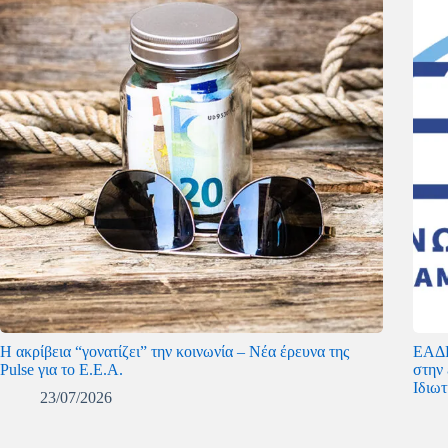
Η ακρίβεια “γονατίζει” την κοινωνία – Νέα έρευνα της
ΕΑΔΕ
Pulse για το Ε.Ε.Α.
στην
Ιδιω
23/07/2026