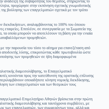
 ανάδειξη της σοβαρότητας του θέματος, στηρίζοντας το
λληλα, προχώρησε στην εκπόνηση σχετικής γνωμοδοτικής
ή της βούλησης των επαγγελματιών σχετικά με τον τρόπο
ών διεκδικήσεων, αναλαμβάνοντας το 100% του όποιου
νες εταιρείες. Επιπλέον, σε συνεργασία με τα Σωματεία της
, τα οποία μπορούν να αποτελέσουν τη βάση για την ενιαία
 καταβαλλόμενων προμηθειών.
 με την παρουσία του τόσο το αίτημα για επανεξέταση από
ινά αποδεκτής λύσης, επικροτώντας κάθε πρωτοβουλία ώστε
οποποίησης των προμηθειών σε ήδη διαμορφωμένα
φαλιστικής διαμεσολάβησης, το Επαγγελματικό
αυτές κινούνται προς την κατεύθυνση της οριστικής επίλυσης
περιλαμβάνουν οποιαδήποτε κίνηση νομικής διεκδίκησης,
ούληση των επαγγελματιών και των θεσμικών τους
 Επαγγελματικό Επιμελητήριο Αθηνών βρίσκεται στην πρώτη
αλιστικής διαμεσολάβησης και ταυτόχρονα συμβάλλει, με
λος των επαγγελματιών, των συμφερόντων τους, αλλά και