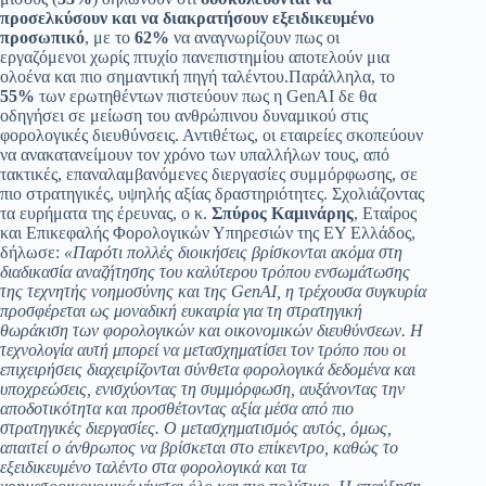
προσελκύσουν και να διακρατήσουν εξειδικευμένο
προσωπικό
, με το
62%
να αναγνωρίζουν πως οι
εργαζόμενοι χωρίς πτυχίο πανεπιστημίου αποτελούν μια
ολοένα και πιο σημαντική πηγή ταλέντου.Παράλληλα, το
55%
των ερωτηθέντων πιστεύουν πως η GenAI δε θα
οδηγήσει σε μείωση του ανθρώπινου δυναμικού στις
φορολογικές διευθύνσεις. Αντιθέτως, οι εταιρείες σκοπεύουν
να ανακατανείμουν τον χρόνο των υπαλλήλων τους, από
τακτικές, επαναλαμβανόμενες διεργασίες συμμόρφωσης, σε
πιο στρατηγικές, υψηλής αξίας δραστηριότητες. Σχολιάζοντας
τα ευρήματα της έρευνας, ο κ.
Σπύρος Καμινάρης
, Εταίρος
και Επικεφαλής Φορολογικών Υπηρεσιών της ΕΥ Ελλάδος,
δήλωσε:
«Παρότι πολλές διοικήσεις βρίσκονται ακόμα στη
διαδικασία αναζήτησης του καλύτερου τρόπου ενσωμάτωσης
της τεχνητής νοημοσύνης και της GenAI, η τρέχουσα συγκυρία
προσφέρεται ως μοναδική ευκαιρία για τη στρατηγική
θωράκιση των φορολογικών και οικονομικών διευθύνσεων. Η
τεχνολογία αυτή μπορεί να μετασχηματίσει τον τρόπο που οι
επιχειρήσεις διαχειρίζονται σύνθετα φορολογικά δεδομένα και
υποχρεώσεις, ενισχύοντας τη συμμόρφωση, αυξάνοντας την
αποδοτικότητα και προσθέτοντας αξία μέσα από πιο
στρατηγικές διεργασίες. Ο μετασχηματισμός αυτός, όμως,
απαιτεί ο άνθρωπος να βρίσκεται στο επίκεντρο, καθώς το
εξειδικευμένο ταλέντο στα φορολογικά και τα