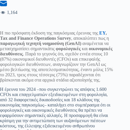
1,164
Η πιο πρόσφατη έκδοση της παγκόσμιας έρευνας της
EY
,
Tax and Finance Operations Survey
, αποκαλύπτει πως η
παραγωγική τεχνητή νοημοσύνη (GenAI)
αναμένεται να
μετασχηματίσει σημαντικάτις
φορολογικές
και
οικονομικές
διευθύνσεις
. Παρά το γεγονός ότι, σχεδόν εννέα στους 10
(87%) οικονομικοί διευθυντές (CFOs) και επικεφαλής
φορολογικών διευθύνσεων, αναγνωρίζουν την GenAI ως
μέσο βελτίωσης της αποτελεσματικότητας, έναντι μόλις 15%
το 2023, τρεις στους τέσσερις (75%) παραδέχονται ότι
βρίσκονται ακόμα στα αρχικά στάδια αξιοποίησής της.
Η έρευνα του 2024 –που συγκεντρώνει τις απόψεις 1.600
CFOs και επαγγελματιών εξειδικευμένων στη φορολογία,
από 32 διαφορετικές δικαιοδοσίες και 18 κλάδους της
οικονομίας παγκοσμίως– καταλήγει στο συμπέρασμα ότι οι
φορολογικές και οικονομικές διευθύνσεις θα πρέπει να
εφαρμόσουν σημαντικές αλλαγές. Η προσαρμογή θα είναι
κρίσιμη για την αντιμετώπιση των αυξανόμενων πιέσεων
κόστους, της έλλειψης εξιδεικευμένου ανθρωπίνου