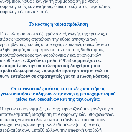
δυναμικού, καθώς και για τη συμμόρφωση με νέους
φορολογικούς κανονισμούς, όπως ο ελάχιστος παγκόσμιος
φορολογικός συντελεστής.
Το κόστος η κύρια πρόκληση
Για πρώτη φορά στα έξι χρόνια διεξαγωγής της έρευνας, οι
πιέσεις κόστους αποτελούν την κύρια ανησυχία των
ερωτηθέντων, καθώς οι συνεχείς περικοπές δαπανών και ο
πληθωρισμός περιορίζουν σημαντικά τους διαθέσιμους
προϋπολογισμούς των φορολογικών και οικονομικών
διευθύνσεων.
Σχεδόν οι μισοί (49%) συμμετέχοντες
επισημαίνουν την αποτελεσματική διαχείριση του
προϋπολογισμού ως κορυφαία προτεραιότητα, ενώ το
86% εστιάζουν σε στρατηγικές για τη μείωση κόστους.
Οι κανονιστικές πιέσεις και οι νέες απαιτήσεις
γνωστοποιήσεων οδηγούν στην ανάγκη μετασχηματισμού
μέσω των δεδομένων και της τεχνολογίας
Η έρευνα υπογραμμίζει, επίσης, την αυξανόμενη ανάγκη για
αποτελεσματική διαχείριση των φορολογικών υποχρεώσεων,
οι οποίες γίνονται ολοένα και πιο σύνθετες και απαιτούν
ενισχυμένη αξιοποίηση των δεδομένων (data). Αυτές
περιλαμβάνουν, μεταξύ άλλων, την ψηφιακή υποβολή