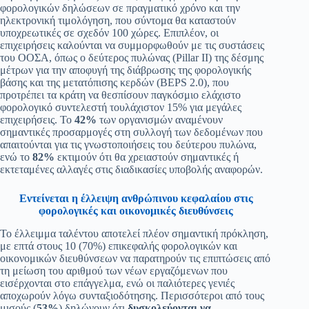
φορολογικών δηλώσεων σε πραγματικό χρόνο και την
ηλεκτρονική τιμολόγηση, που σύντομα θα καταστούν
υποχρεωτικές σε σχεδόν 100 χώρες. Επιπλέον, οι
επιχειρήσεις καλούνται να συμμορφωθούν με τις συστάσεις
του ΟΟΣΑ, όπως ο δεύτερος πυλώνας (Pillar II) της δέσμης
μέτρων για την αποφυγή της διάβρωσης της φορολογικής
βάσης και της μετατόπισης κερδών (BEPS 2.0), που
προτρέπει τα κράτη να θεσπίσουν παγκόσμιο ελάχιστο
φορολογικό συντελεστή τουλάχιστον 15% για μεγάλες
επιχειρήσεις. Το
42%
των οργανισμών αναμένουν
σημαντικές προσαρμογές στη συλλογή των δεδομένων που
απαιτούνται για τις γνωστοποιήσεις του δεύτερου πυλώνα,
ενώ το
82%
εκτιμούν ότι θα χρειαστούν σημαντικές ή
εκτεταμένες αλλαγές στις διαδικασίες υποβολής αναφορών.
Εντείνεται η έλλειψη ανθρώπινου κεφαλαίου στις
φορολογικές και οικονομικές διευθύνσεις
Το έλλειμμα ταλέντου αποτελεί πλέον σημαντική πρόκληση,
με επτά στους 10 (70%) επικεφαλής φορολογικών και
οικονομικών διευθύνσεων να παρατηρούν τις επιπτώσεις από
τη μείωση του αριθμού των νέων εργαζόμενων που
εισέρχονται στο επάγγελμα, ενώ οι παλιότερες γενιές
αποχωρούν λόγω συνταξιοδότησης. Περισσότεροι από τους
μισούς (
53%
) δηλώνουν ότι
δυσκολεύονται να