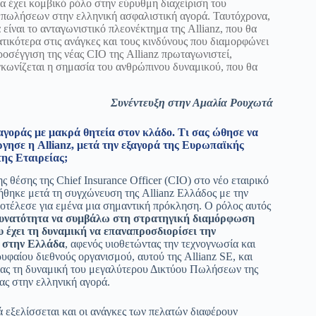
 έχει κομβικό ρόλο στην εύρυθμη διαχείριση του
 πωλήσεων στην ελληνική ασφαλιστική αγορά. Ταυτόχρονα,
 είναι το ανταγωνιστικό πλεονέκτημα της Allianz, που θα
ατικότερα στις ανάγκες και τους κινδύνους που διαμορφώνει
ροσέγγιση της νέας CIO της Allianz πρωταγωνιστεί,
γκωνίζεται η σημασία του ανθρώπινου δυναμικού, που θα
Συνέντευξη στην Αμαλία Ρουχωτά
αγοράς με μακρά θητεία στον κλάδο. Τι σας ώθησε να
ργησε η Allianz, μετά την εξαγορά της Ευρωπαϊκής
της Εταιρείας;
ς θέσης της Chief Insurance Officer (CIO) στο νέο εταιρικό
θηκε μετά τη συγχώνευση της Allianz Ελλάδος με την
τέλεσε για εμένα μια σημαντική πρόκληση. Ο ρόλος αυτός
δυνατότητα να συμβάλω στη στρατηγική διαμόρφωση
υ έχει τη δυναμική να επαναπροσδιορίσει την
 στην Ελλάδα
, αφενός υιοθετώντας την τεχνογνωσία και
υφαίου διεθνούς οργανισμού, αυτού της Allianz SE, και
τας τη δυναμική του μεγαλύτερου Δικτύου Πωλήσεων της
ας στην ελληνική αγορά.
 εξελίσσεται και οι ανάγκες των πελατών διαφέρουν