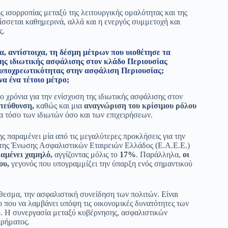
ης ισορροπίας μεταξύ της λειτουργικής ομαλότητας και της
σσεται καθημερινά, αλλά και η ενεργός συμμετοχή και
ς.
α, αντίστοιχα, τη δέσμη μέτρων που υιοθέτησε τα
της ιδιωτικής ασφάλισης στον κλάδο Περιουσίας
ης υποχρεωτικότητας στην ασφάλιση Περιουσίας;
α ένα τέτοιο μέτρο;
 χρόνια για την ενίσχυση της ιδιωτικής ασφάλισης στον
τεύθυνση,
καθώς και μια
αναγνώριση του κρίσιμου ρόλου
 τόσο των ιδιωτών όσο και των επιχειρήσεων.
ς παραμένει μία από τις μεγαλύτερες προκλήσεις για την
 της Ένωσης Ασφαλιστικών Εταιρειών Ελλάδος (Ε.Α.Ε.Ε.)
αμένει χαμηλό,
αγγίζοντας μόλις το
17%
. Παράλληλα,
οι
ου,
γεγονός που υπογραμμίζει την ύπαρξη ενός σημαντικού
εσμα, την ασφαλιστική συνείδηση των πολιτών. Είναι
ο που να λαμβάνει υπόψη τις οικονομικές δυνατότητες των
ο. Η συνεργασία μεταξύ κυβέρνησης, ασφαλιστικών
ιρήματος.