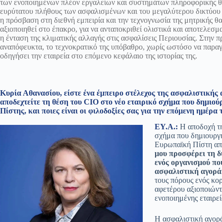
των ενοποιημένων πλέον εργαλείων και συστημάτων πληροφορικής θα
ευρύτατου πλήθους των ασφαλισμένων και του μεγαλύτερου δικτύου
η πρόσβαση στη διεθνή εμπειρία και την τεχνογνωσία της μητρικής θα
αξιοποιηθεί στο έπακρο, για να ανταποκριθεί ολιστικά και αποτελεσμ
η ένταση της κλιματικής αλλαγής στις ασφαλίσεις Περιουσίας. Στην π
αναπόφευκτα, το τεχνοκρατικό της υπόβαθρο, χωρίς ωστόσο να παρα
οδηγήσει την εταιρεία στο επόμενο κεφάλαιο της ιστορίας της.
Κυρία Αθανασίου, είστε ένα έμπειρο στέλεχος της ασφαλιστικής 
αποδεχτείτε τη θέση του CIO στο νέο εταιρικό σχήμα που δημιού
Πίστης, και ποιες είναι οι φιλοδοξίες σας για την επόμενη ημέρα 
ΕΥ.Α.:
Η αποδοχή τη
σχήμα που δημιουργή
Ευρωπαϊκή Πίστη απο
μου προσφέρει τη 
ενός οργανισμού πο
ασφαλιστική αγορά
τους πόρους ενός κορ
αφετέρου αξιοποιών
ενοποιημένης εταιρεί
H ασφαλιστική αγορά