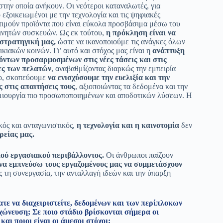
στην οποία ανήκουν. Οι νεότεροι καταναλωτές, για
ο εξοικειωμένοι με την τεχνολογία και τις ψηφιακές
τιμούν προϊόντα που είναι εύκολα προσβάσιμα μέσω του
κινητών συσκευών. Ως εκ τούτου,
η πρόκληση είναι να
στρατηγική μας,
ώστε να ικανοποιούμε τις ανάγκες όλων
κιακών κοινών. Γι’ αυτό και στόχος μας είναι η
ανάπτυξη
ντων προσαρμοσμένων στις νέες τάσεις και στις
ες των πελατών
, αναβαθμίζοντας διαρκώς την εμπειρία
σιο, σκοπεύουμε
να ενισχύσουμε την ευελιξία και την
 στις απαιτήσεις τους
, αξιοποιώντας τα δεδομένα και την
ημιουργία πιο προσωποποιημένων και αποδοτικών λύσεων. Η
ός και ανταγωνιστικός,
η τεχνολογία και η καινοτομία
δεν
ρείας μας.
κού εργασιακού περιβάλλοντος.
Οι άνθρωποι παίζουν
να εμπνεύσω τους εργαζομένους μας να συμμετάσχουν
τη συνεργασία, την ανταλλαγή ιδεών και την ύπαρξη
ατε να διαχειριστείτε, δεδομένων και των περίπλοκων
χώνευση; Σε ποιο στάδιο βρίσκονται σήμερα οι
αι ποιοι είναι οι άμεσοι στόχοι;