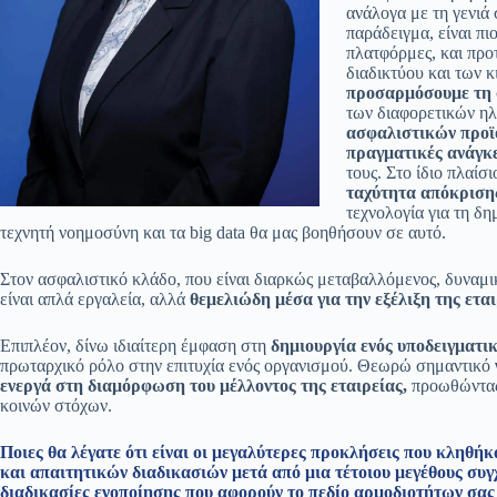
ανάλογα με τη γενιά 
παράδειγμα, είναι πι
πλατφόρμες, και προ
διαδικτύου και των 
προσαρμόσουμε τη 
των διαφορετικών ηλι
ασφαλιστικών προϊό
πραγματικές ανάγκ
τους. Στο ίδιο πλαί
ταχύτητα απόκρισης
τεχνολογία για τη δ
τεχνητή νοημοσύνη και τα big data θα μας βοηθήσουν σε αυτό.
Στον ασφαλιστικό κλάδο, που είναι διαρκώς μεταβαλλόμενος, δυναμικ
είναι απλά εργαλεία, αλλά
θεμελιώδη μέσα για την εξέλιξη της εται
Επιπλέον, δίνω ιδιαίτερη έμφαση στη
δημιουργία ενός υποδειγματι
πρωταρχικό ρόλο στην επιτυχία ενός οργανισμού. Θεωρώ σημαντικό
ενεργά στη διαμόρφωση του μέλλοντος της εταιρείας,
προωθώντας 
κοινών στόχων.
Ποιες θα λέγατε ότι είναι οι μεγαλύτερες προκλήσεις που κληθήκ
και απαιτητικών διαδικασιών μετά από μια τέτοιου μεγέθους συγ
διαδικασίες ενοποίησης που αφορούν το πεδίο αρμοδιοτήτων σας κ