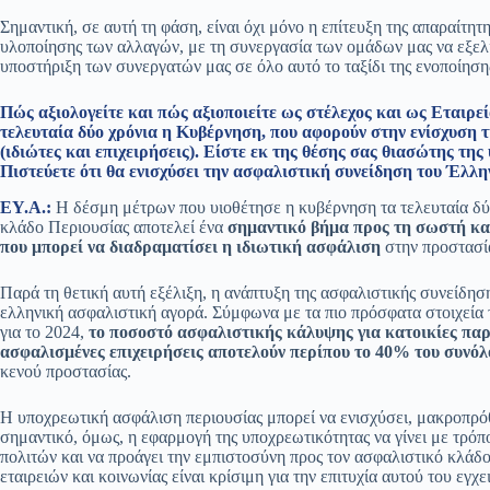
Σημαντική, σε αυτή τη φάση, είναι όχι μόνο η επίτευξη της απαραίτητ
υλοποίησης των αλλαγών, με τη συνεργασία των ομάδων μας να εξελί
υποστήριξη των συνεργατών μας σε όλο αυτό το ταξίδι της ενοποίηση
Πώς αξιολογείτε και πώς αξιοποιείτε ως στέλεχος και ως Εταιρεί
τελευταία δύο χρόνια η Κυβέρνηση, που αφορούν στην ενίσχυση 
(ιδιώτες και επιχειρήσεις). Είστε εκ της θέσης σας θιασώτης τ
Πιστεύετε ότι θα ενισχύσει την ασφαλιστική συνείδηση του Έλλην
ΕΥ.Α.:
Η δέσμη μέτρων που υιοθέτησε η κυβέρνηση τα τελευταία δύο
κλάδο Περιουσίας αποτελεί ένα
σημαντικό βήμα προς τη σωστή κα
που μπορεί να διαδραματίσει η ιδιωτική ασφάλιση
στην προστασία
Παρά τη θετική αυτή εξέλιξη, η ανάπτυξη της ασφαλιστικής συνείδηση
ελληνική ασφαλιστική αγορά. Σύμφωνα με τα πιο πρόσφατα στοιχεία
για το 2024,
το ποσοστό ασφαλιστικής κάλυψης για κατοικίες παρ
ασφαλισμένες επιχειρήσεις αποτελούν περίπου το 40% του συνόλ
κενού προστασίας.
Η υποχρεωτική ασφάλιση περιουσίας μπορεί να ενισχύσει, μακροπρόθ
σημαντικό, όμως, η εφαρμογή της υποχρεωτικότητας να γίνει με τρόπ
πολιτών και να προάγει την εμπιστοσύνη προς τον ασφαλιστικό κλάδ
εταιρειών και κοινωνίας είναι κρίσιμη για την επιτυχία αυτού του εγχε