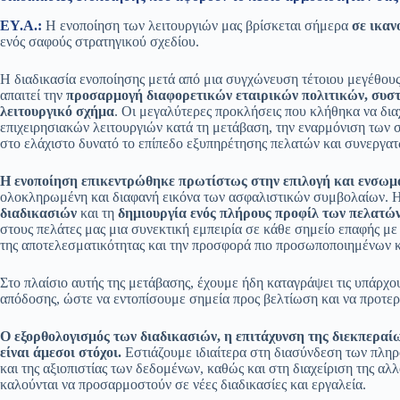
ΕΥ.Α.:
Η ενοποίηση των λειτουργιών μας βρίσκεται σήμερα
σε ικαν
ενός σαφούς στρατηγικού σχεδίου.
Η διαδικασία ενοποίησης μετά από μια συγχώνευση τέτοιου μεγέθους
απαιτεί την
προσαρμογή διαφορετικών εταιρικών πολιτικών, συστη
λειτουργικό σχήμα
. Oι μεγαλύτερες προκλήσεις που κλήθηκα να δια
επιχειρησιακών λειτουργιών κατά τη μετάβαση, την εναρμόνιση των
στο ελάχιστο δυνατό το επίπεδο εξυπηρέτησης πελατών και συνεργατ
Η ενοποίηση επικεντρώθηκε πρωτίστως στην επιλογή και ενσωμά
ολοκληρωμένη και διαφανή εικόνα των ασφαλιστικών συμβολαίων. Η 
διαδικασιών
και τη
δημιουργία ενός πλήρους προφίλ των πελατών
στους πελάτες μας μια συνεκτική εμπειρία σε κάθε σημείο επαφής με τ
της αποτελεσματικότητας και την προσφορά πιο προσωποποιημένων 
Στο πλαίσιο αυτής της μετάβασης, έχουμε ήδη καταγράψει τις υπάρχου
απόδοσης, ώστε να εντοπίσουμε σημεία προς βελτίωση και να προτερ
Ο εξορθολογισμός των διαδικασιών, η επιτάχυνση της διεκπερα
είναι άμεσοι στόχοι.
Εστιάζουμε ιδιαίτερα στη διασύνδεση των πληρ
και της αξιοπιστίας των δεδομένων, καθώς και στη διαχείριση της αλ
καλούνται να προσαρμοστούν σε νέες διαδικασίες και εργαλεία.