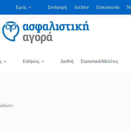
Εμείς
Συνδρομή
Archive
Επικοινωνία
Ne
ς
Ειδήσεις
Διεθνή
Στατιστικά/Μελέτες
μάτων»