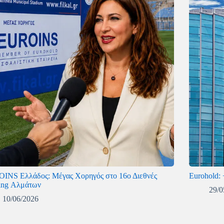
INS Ελλάδος: Μέγας Χορηγός στο 16ο Διεθνές
Eurohold:
ing Αλμάτων
29/0
10/06/2026