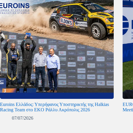
Euroins Ελλάδος: Υπερήφανος Υποστηρικτής της Halkias
EURO
Racing Team στο EKO Ράλλυ Ακρόπολις 2026
Meet
07/07/2026