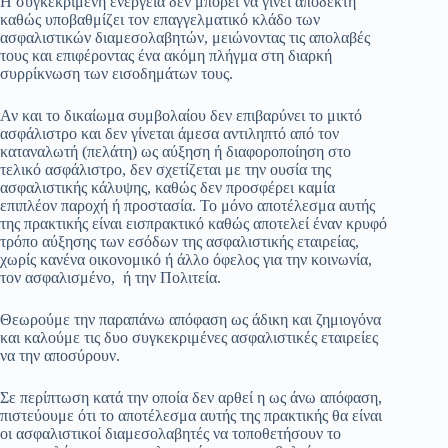
Η συγκεκριμένη ενέργεια δεν μπορεί να γίνει αποδεκτή
καθώς υποβαθμίζει τον επαγγελματικό κλάδο των
ασφαλιστικών διαμεσολαβητών, μειώνοντας τις απολαβές
τους και επιφέροντας ένα ακόμη πλήγμα στη διαρκή
συρρίκνωση των εισοδημάτων τους.
Αν και το δικαίωμα συμβολαίου δεν επιβαρύνει το μικτό
ασφάλιστρο και δεν γίνεται άμεσα αντιληπτό από τον
καταναλωτή (πελάτη) ως αύξηση ή διαφοροποίηση στο
τελικό ασφάλιστρο, δεν σχετίζεται με την ουσία της
ασφαλιστικής κάλυψης, καθώς δεν προσφέρει καμία
επιπλέον παροχή ή προστασία. Το μόνο αποτέλεσμα αυτής
της πρακτικής είναι εισπρακτικό καθώς αποτελεί έναν κρυφό
τρόπο αύξησης των εσόδων της ασφαλιστικής εταιρείας,
χωρίς κανένα οικονομικό ή άλλο όφελος για την κοινωνία,
τον ασφαλισμένο, ή την Πολιτεία.
Θεωρούμε την παραπάνω απόφαση ως άδικη και ζημιογόνα
και καλούμε τις δυο συγκεκριμένες ασφαλιστικές εταιρείες
να την αποσύρουν.
Σε περίπτωση κατά την οποία δεν αρθεί η ως άνω απόφαση,
πιστεύουμε ότι το αποτέλεσμα αυτής της πρακτικής θα είναι
οι ασφαλιστικοί διαμεσολαβητές να τοποθετήσουν το