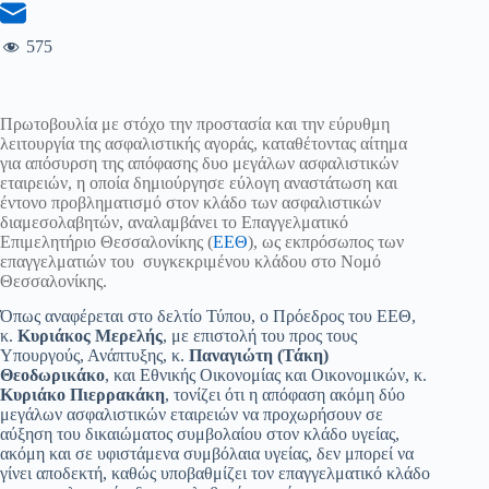
575
Πρωτοβουλία με στόχο την προστασία και την εύρυθμη
λειτουργία της ασφαλιστικής αγοράς, καταθέτοντας αίτημα
για απόσυρση της απόφασης δυο μεγάλων ασφαλιστικών
εταιρειών, η οποία δημιούργησε εύλογη αναστάτωση και
έντονο προβληματισμό στον κλάδο των ασφαλιστικών
διαμεσολαβητών, αναλαμβάνει το Επαγγελματικό
Επιμελητήριο Θεσσαλονίκης (
ΕΕΘ
), ως εκπρόσωπος των
επαγγελματιών του συγκεκριμένου κλάδου στο Νομό
Θεσσαλονίκης.
Όπως αναφέρεται στο δελτίο Τύπου, ο Πρόεδρος του ΕΕΘ,
κ.
Κυριάκος Μερελής
, με επιστολή του προς τους
Υπουργούς, Ανάπτυξης, κ.
Παναγιώτη (Τάκη)
Θεοδωρικάκο
, και Εθνικής Οικονομίας και Οικονομικών, κ.
Κυριάκο Πιερρακάκη
, τονίζει ότι η απόφαση ακόμη δύο
μεγάλων ασφαλιστικών εταιρειών να προχωρήσουν σε
αύξηση του δικαιώματος συμβολαίου στον κλάδο υγείας,
ακόμη και σε υφιστάμενα συμβόλαια υγείας, δεν μπορεί να
γίνει αποδεκτή, καθώς υποβαθμίζει τον επαγγελματικό κλάδο